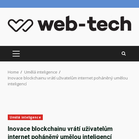
Skip
to
content
PRIMARY
MENU
Home
Umělá inteligence
Inovace blockchainu vrátí uživatelům internet poháněný umělou
inteligencí
Umělá inteligence
Inovace blockchainu vrátí uživatelům
internet poháněný umělou inteligencí