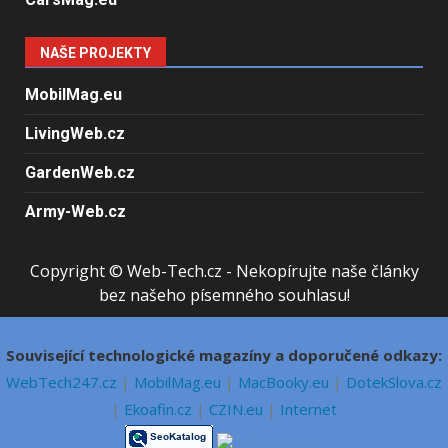
NAŠE PROJEKTY
MobilMag.eu
LivingWeb.cz
GardenWeb.cz
Army-Web.cz
Copyright © Web-Tech.cz - Nekopírujte naše články
bez našeho písemného souhlasu!
Související technologické magazíny a doporučené odkazy:
WebTech247.cz
|
MobilMag.eu
|
MacBooky.eu
|
DotekSlova.cz
|
Ekoafin.cz
|
CZIN.eu
|
Internet