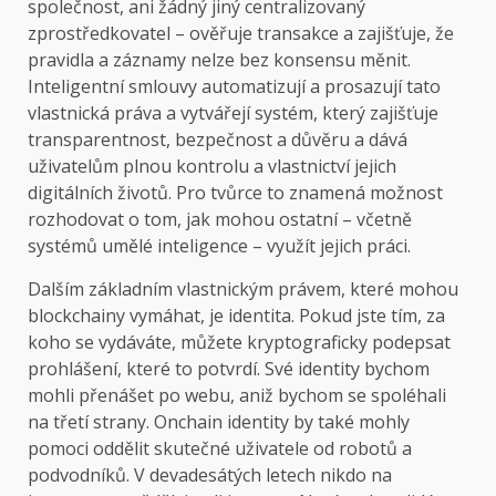
společnost, ani žádný jiný centralizovaný
zprostředkovatel – ověřuje transakce a zajišťuje, že
pravidla a záznamy nelze bez konsensu měnit.
Inteligentní smlouvy automatizují a prosazují tato
vlastnická práva a vytvářejí systém, který zajišťuje
transparentnost, bezpečnost a důvěru a dává
uživatelům plnou kontrolu a vlastnictví jejich
digitálních životů. Pro tvůrce to znamená možnost
rozhodovat o tom, jak mohou ostatní – včetně
systémů umělé inteligence – využít jejich práci.
Dalším základním vlastnickým právem, které mohou
blockchainy vymáhat, je identita. Pokud jste tím, za
koho se vydáváte, můžete kryptograficky podepsat
prohlášení, které to potvrdí. Své identity bychom
mohli přenášet po webu, aniž bychom se spoléhali
na třetí strany. Onchain identity by také mohly
pomoci oddělit skutečné uživatele od robotů a
podvodníků. V devadesátých letech nikdo na