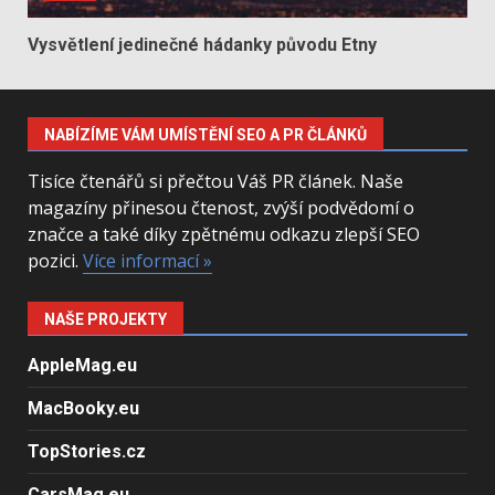
Vysvětlení jedinečné hádanky původu Etny
NABÍZÍME VÁM UMÍSTĚNÍ SEO A PR ČLÁNKŮ
Tisíce čtenářů si přečtou Váš PR článek. Naše
magazíny přinesou čtenost, zvýší podvědomí o
značce a také díky zpětnému odkazu zlepší SEO
pozici.
Více informací »
NAŠE PROJEKTY
AppleMag.eu
MacBooky.eu
TopStories.cz
CarsMag.eu