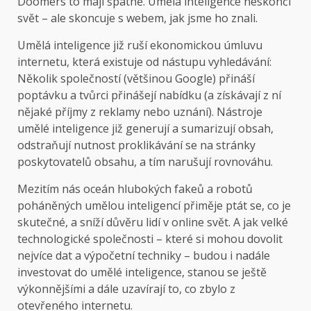
Doomers to mají špatně. Umělá inteligence neskončí
svět – ale skoncuje s webem, jak jsme ho znali.
Umělá inteligence již ruší ekonomickou úmluvu
internetu, která existuje od nástupu vyhledávání:
Několik společností (většinou Google) přináší
poptávku a tvůrci přinášejí nabídku (a získávají z ní
nějaké příjmy z reklamy nebo uznání). Nástroje
umělé inteligence již generují a sumarizují obsah,
odstraňují nutnost proklikávání se na stránky
poskytovatelů obsahu, a tím narušují rovnováhu.
Mezitím nás oceán hlubokých fakeů a robotů
poháněných umělou inteligencí přiměje ptát se, co je
skutečné, a sníží důvěru lidí v online svět. A jak velké
technologické společnosti – které si mohou dovolit
nejvíce dat a výpočetní techniky – budou i nadále
investovat do umělé inteligence, stanou se ještě
výkonnějšími a dále uzavírají to, co zbylo z
otevřeného internetu.