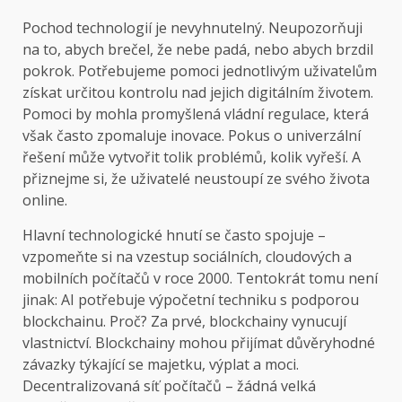
Pochod technologií je nevyhnutelný. Neupozorňuji
na to, abych brečel, že nebe padá, nebo abych brzdil
pokrok. Potřebujeme pomoci jednotlivým uživatelům
získat určitou kontrolu nad jejich digitálním životem.
Pomoci by mohla promyšlená vládní regulace, která
však často zpomaluje inovace. Pokus o univerzální
řešení může vytvořit tolik problémů, kolik vyřeší. A
přiznejme si, že uživatelé neustoupí ze svého života
online.
Hlavní technologické hnutí se často spojuje –
vzpomeňte si na vzestup sociálních, cloudových a
mobilních počítačů v roce 2000. Tentokrát tomu není
jinak: AI potřebuje výpočetní techniku ​​s podporou
blockchainu. Proč? Za prvé, blockchainy vynucují
vlastnictví. Blockchainy mohou přijímat důvěryhodné
závazky týkající se majetku, výplat a moci.
Decentralizovaná síť počítačů – žádná velká