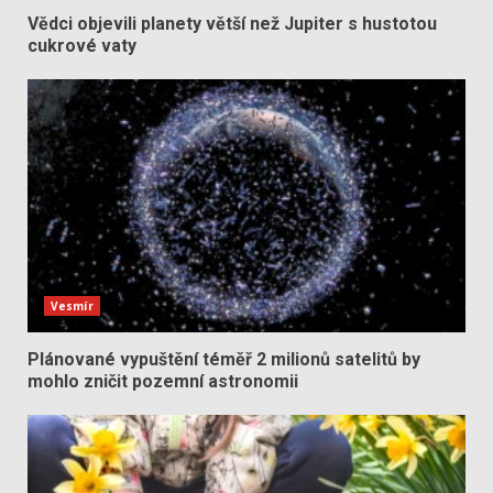
Vědci objevili planety větší než Jupiter s hustotou
cukrové vaty
Vesmír
Plánované vypuštění téměř 2 milionů satelitů by
mohlo zničit pozemní astronomii