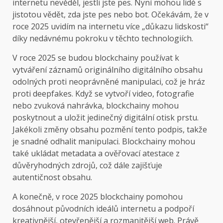
internetu nevěděl, jestli jste pes. Nyní mohou lidé s
jistotou vědět, zda jste pes nebo bot. Očekávám, že v
roce 2025 uvidím na internetu více „důkazu lidskosti“
díky nedávnému pokroku v těchto technologiích.
V roce 2025 se budou blockchainy používat k
vytváření záznamů originálního digitálního obsahu
odolných proti neoprávněné manipulaci, což je hráz
proti deepfakes. Když se vytvoří video, fotografie
nebo zvuková nahrávka, blockchainy mohou
poskytnout a uložit jedinečný digitální otisk prstu.
Jakékoli změny obsahu pozmění tento podpis, takže
je snadné odhalit manipulaci. Blockchainy mohou
také ukládat metadata a ověřovací atestace z
důvěryhodných zdrojů, což dále zajišťuje
autentičnost obsahu.
A konečně, v roce 2025 blockchainy pomohou
dosáhnout původních ideálů internetu a podpoří
kreativnější, otevřenější a rozmanitější web. Právě