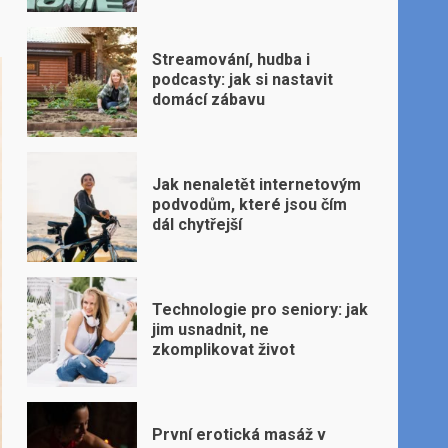
Streamování, hudba i
podcasty: jak si nastavit
domácí zábavu
Jak nenaletět internetovým
podvodům, které jsou čím
dál chytřejší
Technologie pro seniory: jak
jim usnadnit, ne
zkomplikovat život
První erotická masáž v