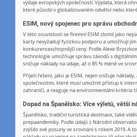
výdaje evropských společností. Výplata, která ohr
které působí v globalizovaném odvětví nebo které
ESIM, nový spojenec pro správu obchodn
V této souvislosti se firemní ESIM zlomil jako nejú
karty nevyžadují fyzickou podporu a umožňují ji
konkurenceschopnější ceny. Podle Alexe Bryszkows
technologie umožňuje správu závodů s digitálním 
snižuje náklady na údaje, až o 85 % méně ve sro
Přijetí řešení, jako je ESIM, nejen snižuje náklad
společnostmi, které musí umožnit přístup k inter
zahraničí, a reaguje na environmentální kritéria tí
Dopad na Španělsko: Více výletů, větší n
Španělsko, tradiční turistická destinace, také vidě
prepaandemiky. Podle údajů z Národní observato
zvýšilo své posuny ve srovnání s rokem 2019. A t
náklady na roaming na zaměstnance již přesahují 