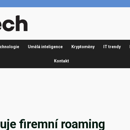
chnologie
Umělá inteligence
Kryptoměny
IT trendy
Kontakt
uje firemní roaming