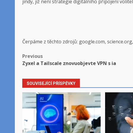
jindy, již není strategie digitálního připojení voli
Čerpáme z těchto zdrojů: google.com, science.org
Post
Previous
Zyxel a Tailscale znovuobjevte VPN s ia
navigation
SOUVISEJÍCÍ PŘÍSPĚVKY