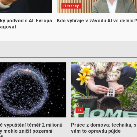
IT trendy
ký podvod s AI: Evropa
Kdo vyhraje v závodu AI vs dělníci
eagovat
PR
 vypuštění téměř 2 milionů
Práce z domova: technika, s
by mohlo zničit pozemní
vám to opravdu půjde