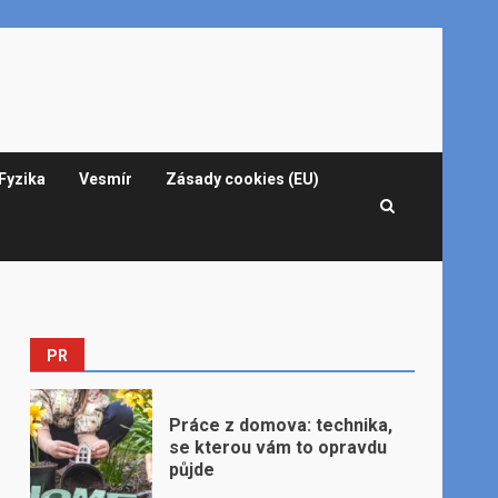
Fyzika
Vesmír
Zásady cookies (EU)
PR
Práce z domova: technika,
se kterou vám to opravdu
půjde