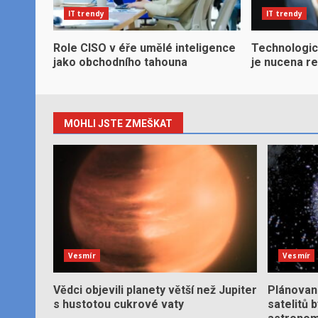
IT trendy
IT trendy
Role CISO v éře umělé inteligence
Technologic
jako obchodního tahouna
je nucena r
MOHLI JSTE ZMEŠKAT
Vesmír
Vesmír
Vědci objevili planety větší než Jupiter
Plánované
s hustotou cukrové vaty
satelitů 