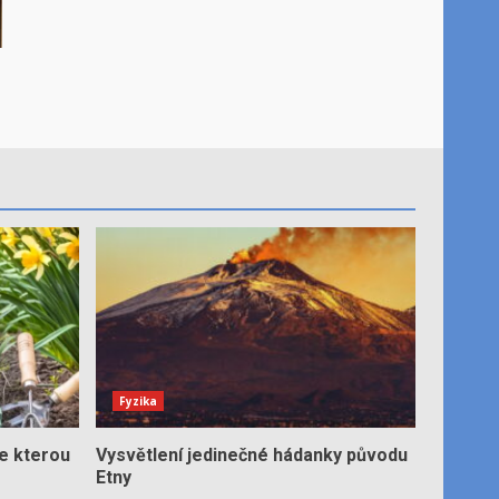
?
Fyzika
e kterou
Vysvětlení jedinečné hádanky původu
Etny