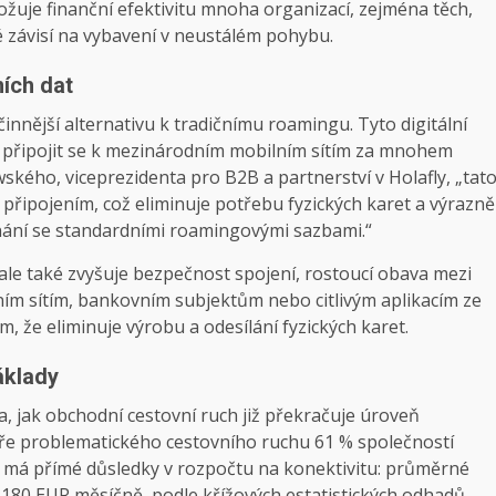
ožuje finanční efektivitu mnoha organizací, zejména těch,
 závisí na vybavení v neustálém pohybu.
ích dat
činnější alternativu k tradičnímu roamingu. Tyto digitální
m připojit se k mezinárodním mobilním sítím za mnohem
kého, viceprezidenta pro B2B a partnerství v Holafly, „tat
připojením, což eliminuje potřebu fyzických karet a výrazně
vnání se standardními roamingovými sazbami.“
y, ale také zvyšuje bezpečnost spojení, rostoucí obava mezi
ním sítím, bankovním subjektům nebo citlivým aplikacím ze
m, že eliminuje výrobu a odesílání fyzických karet.
áklady
la, jak obchodní cestovní ruch již překračuje úroveň
ře problematického cestovního ruchu 61 % společností
o má přímé důsledky v rozpočtu na konektivitu: průměrné
180 EUR měsíčně, podle křížových estatistických odhadů,