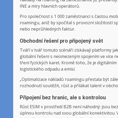
INE a míry hlavních operátorů.
Pro společnost s 1 000 zaměstnanci s častou mob
roamingu, aniž by spočítal s provozní složitostí
nebo neprůhledných faktur.
Obchodní řešení pro připojený svět
Tváří v tvář tomuto scénáři získávají platformy j
globální řešení s neomezeným spojením ve více než
tření fyzických karet. Kromě toho, že je digitál
logistického odpadu a emisí.
„Optimalizace nákladů roamingu přestala být zále
rozhodnutí soutěžit, růst a přilákat talent v obch
Připojení bez hranic, ale s kontrolou
Růst ESIM v prostředí B2B není náhodný: jsou bez
úplnou kontrolu nad svou globální konektivitou. Ve