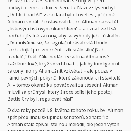
16. května,
2023, Sam Altman se objevil před
podvýborem soudnictví Senátu. Název slyšení byl
„Dohled nad AI“. Zasedání bylo LoveFest, přičemž
Altman i senátoři oslavovali to, co Altman nazval AI
„tiskovým tiskovým okamžikem“ – a uznal, že USA
potřebují silné zákony, aby se vyhnuly jeho úskalím.
„Domníváme se, že regulační zásah vlád bude
rozhodující pro zmírnění rizik stále silnějších
modelů,“ řekl. Zákonodárci viseli na Altmanově
každém slově, když se vrhl na to, jak by inteligentní
zákony mohly AI umožnit vzkvétat – ale pouze v
rámci pevných pokynů, které zákonodárci i stavitelé
AI v tomto okamžiku považovali za zásadní. Altman
mluvil za průmysl, který široce sdílel jeho postoj.
Battle Cry byl „regulovat nás!“
O dva roky později, 8. května tohoto roku, byl Altman
zpět před jinou skupinou senátorů. Senátoři a
Altman stále zpívali stejnou melodii, ale jeden vytáhl