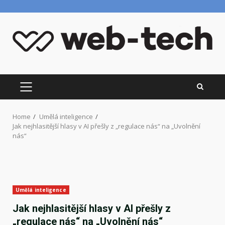
Skip
to
content
PRIMARY
MENU
Home
Umělá inteligence
Jak nejhlasitější hlasy v AI přešly z „regulace nás“ na „Uvolnění
nás“
Umělá inteligence
Jak nejhlasitější hlasy v AI přešly z
„regulace nás“ na „Uvolnění nás“