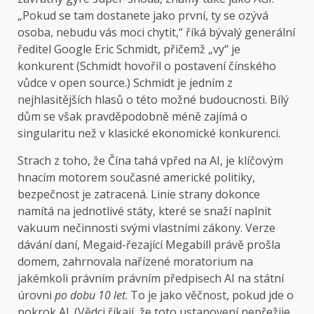
„Pokud se tam dostanete jako první, ty se ozývá
osoba, nebudu vás moci chytit,“ říká bývalý generální
ředitel Google Eric Schmidt, přičemž „vy“ je
konkurent (Schmidt hovořil o postavení čínského
vůdce v open source.) Schmidt je jedním z
nejhlasitějších hlasů o této možné budoucnosti. Bílý
dům se však pravděpodobně méně zajímá o
singularitu než v klasické ekonomické konkurenci.
Strach z toho, že Čína tahá vpřed na AI, je klíčovým
hnacím motorem současné americké politiky,
bezpečnost je zatracená. Linie strany dokonce
namítá na jednotlivé státy, které se snaží naplnit
vakuum nečinnosti svými vlastními zákony. Verze
dávání daní, Megaid-řezající Megabill právě prošla
domem, zahrnovala nařízené moratorium na
jakémkoli právním právním předpisech AI na státní
úrovni
po dobu 10 let
. To je jako věčnost, pokud jde o
pokrok AI. (Vědci říkají, že toto ustanovení nepřežije