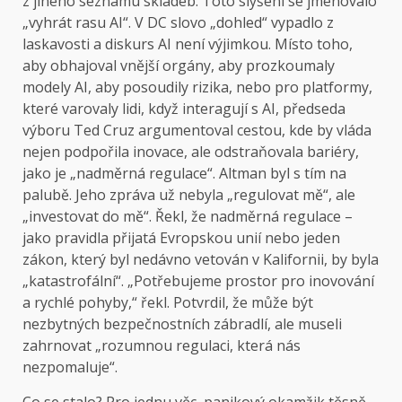
z jiného seznamu skladeb. Toto slyšení se jmenovalo
„vyhrát rasu AI“. V DC slovo „dohled“ vypadlo z
laskavosti a diskurs AI není výjimkou. Místo toho,
aby obhajoval vnější orgány, aby prozkoumaly
modely AI, aby posoudily rizika, nebo pro platformy,
které varovaly lidi, když interagují s AI, předseda
výboru Ted Cruz argumentoval cestou, kde by vláda
nejen podpořila inovace, ale odstraňovala bariéry,
jako je „nadměrná regulace“. Altman byl s tím na
palubě. Jeho zpráva už nebyla „regulovat mě“, ale
„investovat do mě“. Řekl, že nadměrná regulace –
jako pravidla přijatá Evropskou unií nebo jeden
zákon, který byl nedávno vetován v Kalifornii, by byla
„katastrofální“. „Potřebujeme prostor pro inovování
a rychlé pohyby,“ řekl. Potvrdil, že může být
nezbytných bezpečnostních zábradlí, ale museli
zahrnovat „rozumnou regulaci, která nás
nezpomaluje“.