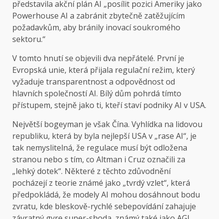
představila akční plán AI „posílit pozici Ameriky jako
Powerhouse AI a zabránit zbytečně zatěžujícím
požadavkům, aby bránily inovací soukromého
sektoru.“
V tomto hnutí se objevili dva nepřátelé. První je
Evropská unie, která přijala regulační režim, který
vyžaduje transparentnost a odpovědnost od
hlavních společností AI. Bílý dům pohrdá tímto
přístupem, stejně jako ti, kteří staví podniky AI v USA.
Největší bogeyman je však Čína. Vyhlídka na lidovou
republiku, která by byla nejlepší USA v „rase AI“, je
tak nemyslitelná, že regulace musí být odložena
stranou nebo s tím, co Altman i Cruz označili za
„lehký dotek“. Některé z těchto zdůvodnění
pocházejí z teorie známé jako „tvrdý vzlet“, která
předpokládá, že modely AI mohou dosáhnout bodu
zvratu, kde bleskově-rychlé sebepovídání zahajuje
závratný gyre super-shoda, známý také jako AGI.