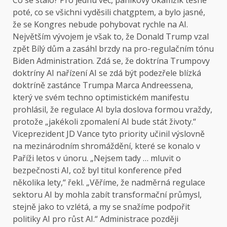
Co se stalo? Pro jednu věc, panikový okamžik těsně
poté, co se všichni vyděsili chatgptem, a bylo jasné,
že se Kongres nebude pohybovat rychle na AI.
Největším vývojem je však to, že Donald Trump vzal
zpět Bílý dům a zasáhl brzdy na pro-regulačním tónu
Biden Administration. Zdá se, že doktrína Trumpovy
doktríny AI nařízení AI se zdá být podezřele blízká
doktríně zastánce Trumpa Marca Andreessena,
který ve svém techno optimistickém manifestu
prohlásil, že regulace AI byla doslova formou vraždy,
protože „jakékoli zpomalení AI bude stát životy.“
Viceprezident JD Vance tyto priority učinil výslovně
na mezinárodním shromáždění, které se konalo v
Paříži letos v únoru. „Nejsem tady … mluvit o
bezpečnosti AI, což byl titul konference před
několika lety,“ řekl. „Věříme, že nadměrná regulace
sektoru AI by mohla zabít transformační průmysl,
stejně jako to vzlétá, a my se snažíme podpořit
politiky AI pro růst AI.“ Administrace později