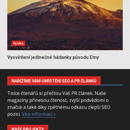
Fyzika
Vysvětlení jedinečné hádanky původu Etny
NABÍZÍME VÁM UMÍSTĚNÍ SEO A PR ČLÁNKŮ
Tisíce čtenářů si přečtou Váš PR článek. Naše
magazíny přinesou čtenost, zvýší podvědomí o
značce a také díky zpětnému odkazu zlepší SEO
pozici.
Více informací »
NAŠE PROJEKTY