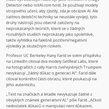
Detector nebo IsItAI.com tvrdí, že používají modely
strojového učení, aby zjistily, zda je obrázek AI. Ale
zatímco detekční techniky se neustále vyvíjejí, tyto
druhy nástrojů jsou obecně založeny na
neprokázaných teoriích, které se v žádných
rozsáhlých studiích neprokázaly jako spolehlivé,
takže vyhlídka na falešně pozitivní/negativní
výsledky je skutečným rizikem.
Profesor UC Berkeley Hany Farid ve svém příspěvku
na LinkedIn citoval dva modely GetReal Labs, které
na fotografiích z rally Harris zveřejněných Trumpem
nevykazují „žádný důkaz o generaci AI“. Farid dále
citoval konkrétní části obrazu, které poukazují na
jeho autenticitu.
„Text na značkách a letadle nevykazuje žádné z
obvyklých známek generativní AI,“ píše Farid. „Ačkoli
nedostatek důkazů o manipulaci není důkazem,