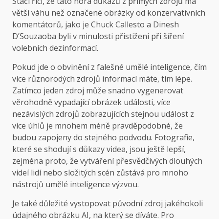
Stačí říci, že tato hora důkazů z přímých zdrojů má
větší váhu než označené obrázky od konzervativních
komentátorů, jako je
Chuck Callesto
a
Dinesh
D’Souza
oba byli v minulosti přistiženi při šíření
volebních dezinformací.
Pokud jde o obvinění z falešné umělé inteligence, čím
více různorodých zdrojů informací máte, tím lépe.
Zatímco jeden zdroj může snadno vygenerovat
věrohodně vypadající obrázek události, více
nezávislých zdrojů zobrazujících stejnou událost z
více úhlů je mnohem méně pravděpodobné, že
budou zapojeny do stejného podvodu. Fotografie,
které se shodují s důkazy videa, jsou ještě lepší,
zejména proto, že vytváření přesvědčivých dlouhých
videí lidí nebo složitých scén zůstává pro mnoho
nástrojů umělé inteligence výzvou.
Je také důležité vystopovat původní zdroj jakéhokoli
údajného obrázku AI, na který se díváte. Pro