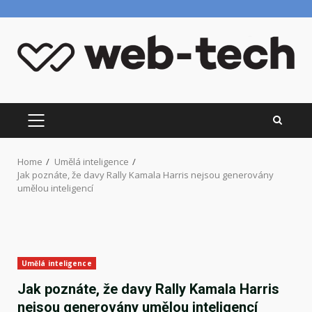
Skip
to
content
PRIMARY
MENU
Home
Umělá inteligence
Jak poznáte, že davy Rally Kamala Harris nejsou generovány
umělou inteligencí
Umělá inteligence
Jak poznáte, že davy Rally Kamala Harris
nejsou generovány umělou inteligencí