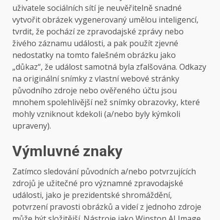
uživatele sociálních sítí je neuvěřitelně snadné
vytvořit obrázek vygenerovaný umělou inteligencí,
tvrdit, že pochází ze zpravodajské zprávy nebo
živého záznamu události, a pak použít zjevné
nedostatky na tomto falešném obrázku jako
„důkaz“, že událost samotná byla zfalšována. Odkazy
na originální snímky z vlastní webové stránky
původního zdroje nebo ověřeného účtu jsou
mnohem spolehlivější než snímky obrazovky, které
mohly vzniknout kdekoli (a/nebo byly kýmkoli
upraveny).
Výmluvné znaky
Zatímco sledování původních a/nebo potvrzujících
zdrojů je užitečné pro významné zpravodajské
události, jako je prezidentské shromáždění,
potvrzení pravosti obrázků a videí z jednoho zdroje
může být složitější. Nástroje jako Winston AI Image