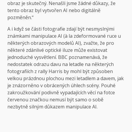
obraz je skutečný. Nenašli jsme žádné důkazy, že
tento obraz byl vytvořen AI nebo digitálně
pozměněn.“
A i když se části fotografie zdají být nesmyslnými
známkami manipulace AI (à la zdeformované ruce u
některých obrazových modelů AI), zvažte, že pro
některé zdánlivé optické iluze může existovat
jednoduché vysvětlení. BBC poznamenává, že
nedostatek odrazu davu na letadle na některých
fotografiích z rally Harris by mohl být způsoben
velkou prázdnou plochou mezi letadlem a davem, jak
je znázorněno v obrácených úhlech scény. Pouhé
zakroužkování podivně vypadajících věcí na fotce
červenou značkou nemusí být samo o sobě
nezbytně silným důkazem manipulace AI.