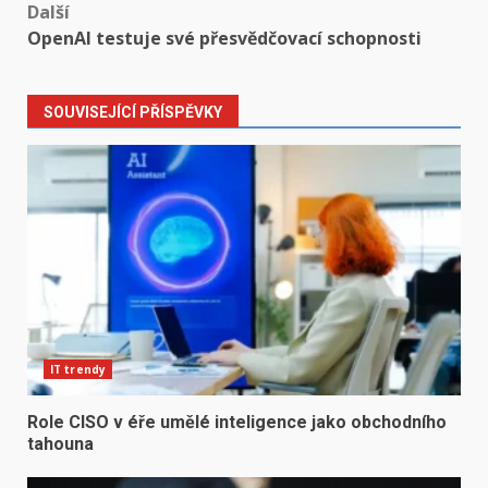
Další
OpenAI testuje své přesvědčovací schopnosti
SOUVISEJÍCÍ PŘÍSPĚVKY
IT trendy
Role CISO v éře umělé inteligence jako obchodního
tahouna