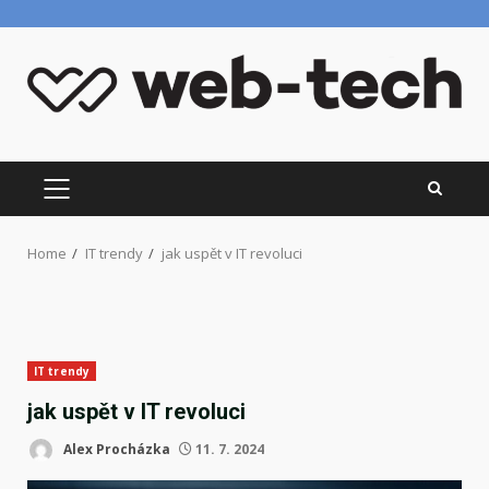
Skip
to
content
PRIMARY
MENU
Home
IT trendy
jak uspět v IT revoluci
IT trendy
jak uspět v IT revoluci
Alex Procházka
11. 7. 2024