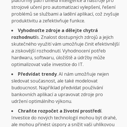
platformy patří umělá inteligence a nástroje pro
strojové učení pro automatizaci vylepšení, řešení
problémů se službami a ladění aplikací, což zvyšuje
produktivitu a zefektivňuje funkce.
Vyhodnoťte zdroje a dělejte chytrá
rozhodnutí
s. Znalost dostupných zdrojů a jejich
skutečného využití vám umožňuje činit efektivnější
a ziskovější rozhodnutí. Vyhodnocení potřeb
hardwaru, softwaru, úložiště a údržby může
optimalizovat vaše investice do IT.
Předvídat trendy
. AI nám umožňuje nejen
sledovat současnost, ale také modelovat
budoucnost. Například předvídat používání
bankovních aplikací a upravovat zdroje pro
udržení optimálního výkonu.
Chraňte rozpočet a životní prostředí
.
Investice do nových technologií mohou být drahé,
ale mohou přinést úspory a snížit vaši uhlíkovou