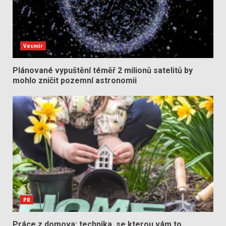
Vesmír
Plánované vypuštění téměř 2 milionů satelitů by
mohlo zničit pozemní astronomii
PR
Práce z domova: technika, se kterou vám to