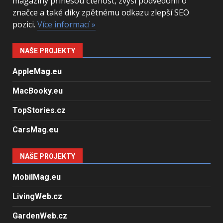
magazíny přinesou čtenost, zvýší podvědomí o
značce a také díky zpětnému odkazu zlepší SEO
pozici.
Více informací »
NAŠE PROJEKTY
AppleMag.eu
MacBooky.eu
TopStories.cz
CarsMag.eu
NAŠE PROJEKTY
MobilMag.eu
LivingWeb.cz
GardenWeb.cz