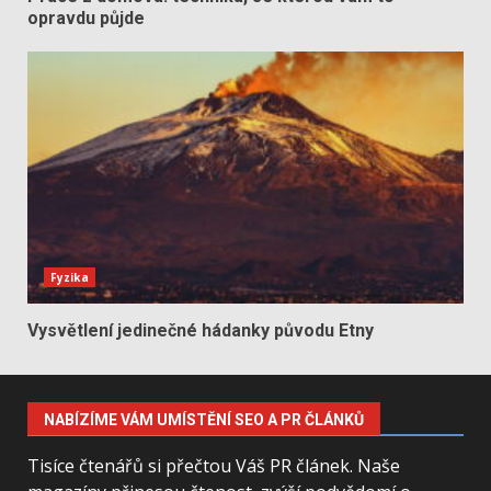
opravdu půjde
Fyzika
Vysvětlení jedinečné hádanky původu Etny
NABÍZÍME VÁM UMÍSTĚNÍ SEO A PR ČLÁNKŮ
Tisíce čtenářů si přečtou Váš PR článek. Naše