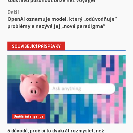
soustavu posunout blíže než Voyager
Další
OpenAI oznamuje model, který „odůvodňuje“
problémy a nazývá jej „nové paradigma“
SOUVISEJÍCÍ PŘÍSPĚVKY
Umělá inteligence
5 důvodů, proč si to dvakrát rozmyslet, než