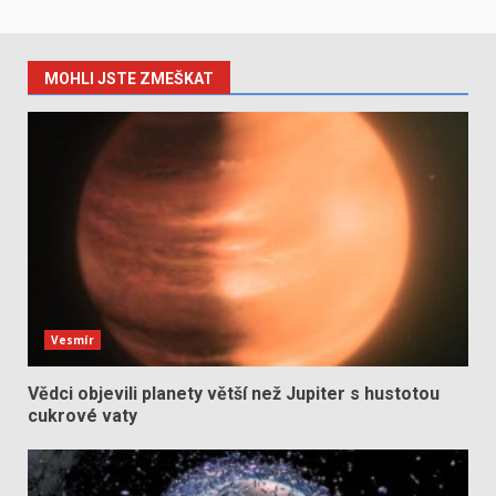
MOHLI JSTE ZMEŠKAT
Vesmír
Vědci objevili planety větší než Jupiter s hustotou
cukrové vaty