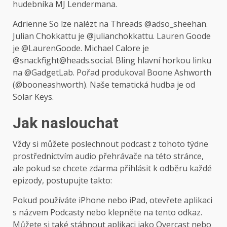
hudebníka MJ Lendermana.
Adrienne So lze nalézt na Threads @adso_sheehan.
Julian Chokkattu je @julianchokkattu. Lauren Goode
je @LaurenGoode. Michael Calore je
@snackfight@heads.social. Bling hlavní horkou linku
na @
GadgetLab
. Pořad produkoval Boone Ashworth
(@
booneashworth
). Naše tematická hudba je od
Solar Keys.
Jak naslouchat
Vždy si můžete poslechnout podcast z tohoto týdne
prostřednictvím audio přehrávače na této stránce,
ale pokud se chcete zdarma přihlásit k odběru každé
epizody, postupujte takto:
Pokud používáte iPhone nebo iPad, otevřete aplikaci
s názvem Podcasty nebo klepněte na tento odkaz.
Můžete si také stáhnout aplikaci jako Overcast nebo