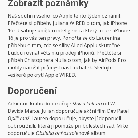
Zobrazit poznámky
Náš souhrn všeho, co Apple tento týden oznámil.
Přečtěte si příběhy Juliana WIRED o tom, jak iPhone
16 obsahuje umělou inteligenci a který model iPhone
16 je pro vás ten pravý. Ponořte se do Laurenina
příběhu o tom, zda se sliby AI od Applu skutečně
budou rovnat většímu prodeji iPhonů. Přečtěte si
příběh Chistophera Nulla o tom, jak by AirPods Pro
mohly narušit průmysl naslouchátek. Sledujte
veškeré pokrytí Apple WIRED.
Doporučení
Adrienne knihu doporučuje
Stav a kultura
od W.
Davida Marxe. Julian doporučuje akční film Dev Patel
Opičí muž
. Lauren doporučuje, abyste jí doporučil
dobrou židli, která jí pomůže při bolestech zad. Mike
doporučuje
Obsluha ohňostroje
nové album