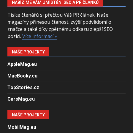
NABÍZÍME VÁM UMÍSTĚNÍ SEO A PR ČLÁNKŮ
Tisíce čtenářů si přečtou Váš PR článek. Naše
magazíny přinesou čtenost, zvýší podvědomí o
značce a také díky zpětnému odkazu zlepší SEO
pozici.
Více informací »
NAŠE PROJEKTY
AppleMag.eu
MacBooky.eu
TopStories.cz
CarsMag.eu
NAŠE PROJEKTY
MobilMag.eu