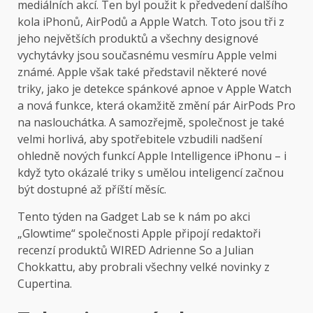
mediálních akcí. Ten byl použit k předvedení dalšího
kola iPhonů, AirPodů a Apple Watch. Toto jsou tři z
jeho největších produktů a všechny designové
vychytávky jsou současnému vesmíru Apple velmi
známé. Apple však také představil některé nové
triky, jako je detekce spánkové apnoe v Apple Watch
a nová funkce, která okamžitě změní pár AirPods Pro
na naslouchátka. A samozřejmě, společnost je také
velmi horlivá, aby spotřebitele vzbudili nadšení
ohledně nových funkcí Apple Intelligence iPhonu – i
když tyto okázalé triky s umělou inteligencí začnou
být dostupné až příští měsíc.
Tento týden na Gadget Lab se k nám po akci
„Glowtime“ společnosti Apple připojí redaktoři
recenzí produktů WIRED Adrienne So a Julian
Chokkattu, aby probrali všechny velké novinky z
Cupertina.