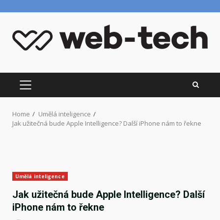
Skip
to
content
PRIMARY
MENU
Home
Umělá inteligence
Jak užitečná bude Apple Intelligence? Další iPhone nám to řekne
Umělá inteligence
Jak užitečná bude Apple Intelligence? Další
iPhone nám to řekne