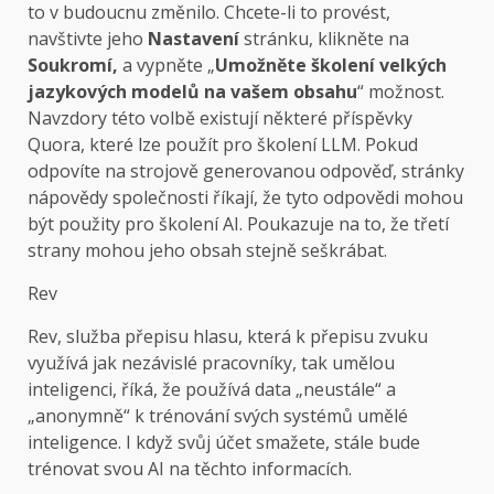
to v budoucnu změnilo. Chcete-li to provést,
navštivte jeho
Nastavení
stránku, klikněte na
Soukromí,
a vypněte „
Umožněte školení velkých
jazykových modelů na vašem obsahu
“ možnost.
Navzdory této volbě existují některé příspěvky
Quora, které lze použít pro školení LLM. Pokud
odpovíte na strojově generovanou odpověď, stránky
nápovědy společnosti říkají, že tyto odpovědi mohou
být použity pro školení AI. Poukazuje na to, že třetí
strany mohou jeho obsah stejně seškrábat.
Rev
Rev, služba přepisu hlasu, která k přepisu zvuku
využívá jak nezávislé pracovníky, tak umělou
inteligenci, říká, že používá data „neustále“ a
„anonymně“ k trénování svých systémů umělé
inteligence. I když svůj účet smažete, stále bude
trénovat svou AI na těchto informacích.