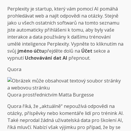
Perplexity je startup, který vám pomocí AI pomáhá
prohledávat web a najít odpovědi na otázky. Stejně
jako u všech ostatních softwarů na tomto seznamu
jste automaticky přihlášeni k tomu, aby byly vaše
interakce a data používány k dalšímu trénování
umělé inteligence Perplexity. Vypněte to kliknutím na
svůj
jméno účtu
přejděte dolů na
Účet
sekce a
vypnutí
Uchovávání dat AI
přepnout.
Quora
Quora prostřednictvím Matta Burgesse
Quora říká, že „aktuálně“ nepoužívá odpovědi na
otázky, příspěvky nebo komentáře lidí pro trénink AI.
Také neprodal žádná uživatelská data pro školení AI,
říká mluvčí. Nabízí však výjimku pro případ, že by se