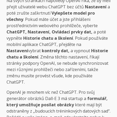
Na svých stránkách nápovědy OpenAI říká, že by měli
přejít uživatelé webu ChatGPT bez účtů
Nastavení
a
poté zrušte zaškrtnutí
Vylepšete model pro
všechny
. Pokud máte účet a jste přihlášeni
prostřednictvím webového prohlížeče, vyberte
ChatGPT, Nastavení, Ovládací prvky dat,
a poté
vypněte
Historie chatu a školení
. Pokud používáte
mobilní aplikace ChatGPT, přejděte na
Nastavení
vybrat
kontroly dat,
a vypnout
Historie
chatu a školení
. Změna těchto nastavení, říkají
stránky podpory OpenAI, se nebude synchronizovat
mezi různými prohlížeči nebo zařízeními, takže
změnu musíte provést všude, kde používáte
ChatGPT.
OpenAI je mnohem víc než ChatGPT. Pro svůj
generátor obrázků Dall-E 3 má startup a
formulář,
který umožňuje posílat obrázky
které mají být
odstraněny z „budoucích tréninkových datových sad“.