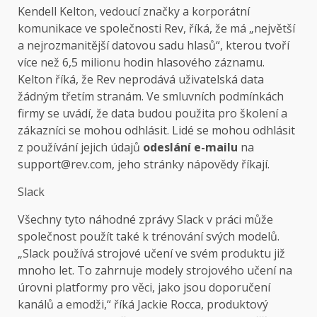
Kendell Kelton, vedoucí značky a korporátní
komunikace ve společnosti Rev, říká, že má „největší
a nejrozmanitější datovou sadu hlasů“, kterou tvoří
více než 6,5 milionu hodin hlasového záznamu.
Kelton říká, že Rev neprodává uživatelská data
žádným třetím stranám. Ve smluvních podmínkách
firmy se uvádí, že data budou použita pro školení a
zákazníci se mohou odhlásit. Lidé se mohou odhlásit
z používání jejich údajů
odeslání e-mailu
na
support@rev.com, jeho stránky nápovědy říkají.
Slack
Všechny tyto náhodné zprávy Slack v práci může
společnost použít také k trénování svých modelů.
„Slack používá strojové učení ve svém produktu již
mnoho let. To zahrnuje modely strojového učení na
úrovni platformy pro věci, jako jsou doporučení
kanálů a emodži,“ říká Jackie Rocca, produktový