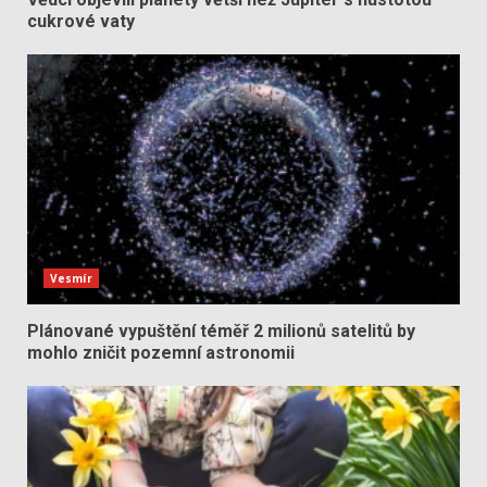
cukrové vaty
Vesmír
Plánované vypuštění téměř 2 milionů satelitů by
mohlo zničit pozemní astronomii