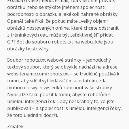
Požádá o vaše jméno, e-mail, zda vlastníte práva k
obrázku nebo se stýkáte jménem společnosti,
podrobnosti o obrázku a jakékoli nahrané obrázky.
OpenAI také říká, že pokud máte „velký objem“
obrázků hostovaných online, které chcete odstranit
z tréninkových dat, může být „efektivnější“ přidat
GPTBot do souboru robots.txt na webu, kde jsou
obrázky hostovány.
Soubor robots.txt webové stránky – jednoduchý
textový soubor, který se obvykle nachází na adrese
websitename.com/robots.txt – se tradičně používá k
tomu, aby sdělil vyhledávačům a ostatním, zda
mohou do svých výsledků zahrnout vaše stránky.
Nyní ji lze také použít k tomu, abyste robotům s
umělou inteligencí řekli, aby neškrábaly to, co jste
publikovali – a společnosti s umělou inteligencí řekly,
že toto ujednání dodrží.
Zmatek