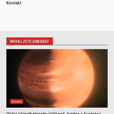
Kontakt
MOHLI JSTE ZMEŠKAT
Vesmír
Vědci objevili planety větší než Jupiter s hustotou