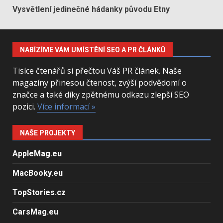
Vysvětlení jedinečné hádanky původu Etny
NABÍZÍME VÁM UMÍSTĚNÍ SEO A PR ČLÁNKŮ
Tisíce čtenářů si přečtou Váš PR článek. Naše
magazíny přinesou čtenost, zvýší podvědomí o
značce a také díky zpětnému odkazu zlepší SEO
pozici.
Více informací »
NAŠE PROJEKTY
AppleMag.eu
MacBooky.eu
TopStories.cz
CarsMag.eu