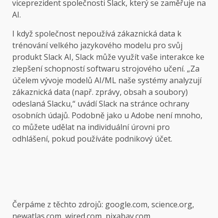
viceprezident společnosti Slack, který se zaměřuje na
AI.
I když společnost nepoužívá zákaznická data k
trénování velkého jazykového modelu pro svůj
produkt Slack AI, Slack může využít vaše interakce ke
zlepšení schopností softwaru strojového učení. „Za
účelem vývoje modelů AI/ML naše systémy analyzují
zákaznická data (např. zprávy, obsah a soubory)
odeslaná Slacku,“ uvádí Slack na stránce ochrany
osobních údajů. Podobně jako u Adobe není mnoho,
co můžete udělat na individuální úrovni pro
odhlášení, pokud používáte podnikový účet.
Čerpáme z těchto zdrojů: google.com, science.org,
newatlas.com, wired.com, pixabay.com