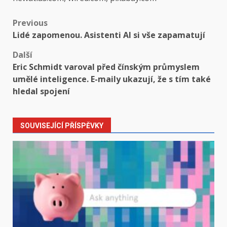
Post
Previous
Lidé zapomenou. Asistenti AI si vše zapamatují
navigation
Další
Eric Schmidt varoval před čínským průmyslem
umělé inteligence. E-maily ukazují, že s tím také
hledal spojení
SOUVISEJÍCÍ PŘÍSPĚVKY