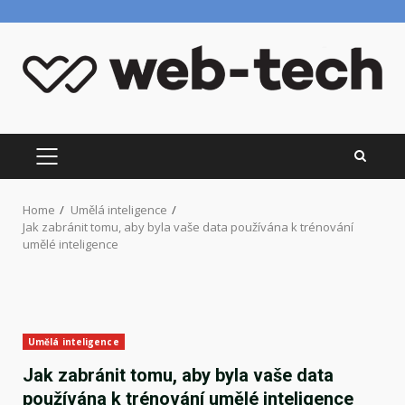
Skip
to
content
PRIMARY
MENU
Home
Umělá inteligence
Jak zabránit tomu, aby byla vaše data používána k trénování
umělé inteligence
Umělá inteligence
Jak zabránit tomu, aby byla vaše data
používána k trénování umělé inteligence