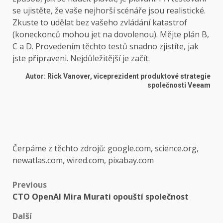
se ujistěte, že vaše nejhorší scénáře jsou realistické.
Zkuste to udělat bez vašeho zvládání katastrof
(koneckonců mohou jet na dovolenou). Mějte plán B,
C a D. Provedením těchto testů snadno zjistíte, jak
jste připraveni. Nejdůležitější je začít.
Autor: Rick Vanover, viceprezident produktové strategie
společnosti Veeam
Čerpáme z těchto zdrojů: google.com, science.org,
newatlas.com, wired.com, pixabay.com
Post
Previous
CTO OpenAI Mira Murati opouští společnost
navigation
Další