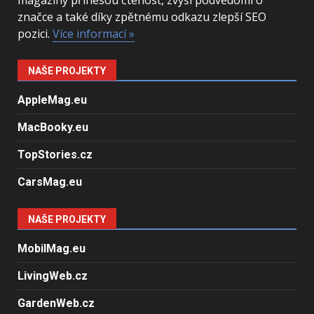
magazíny přinesou čtenost, zvýší podvědomí o
značce a také díky zpětnému odkazu zlepší SEO
pozici.
Více informací »
NAŠE PROJEKTY
AppleMag.eu
MacBooky.eu
TopStories.cz
CarsMag.eu
NAŠE PROJEKTY
MobilMag.eu
LivingWeb.cz
GardenWeb.cz