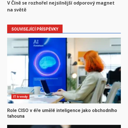
V Číně se rozhořel nejsilnější odporový magnet
na světě
SOUVISEJÍCÍ PŘÍSPĚVKY
IT trendy
Role CISO v éře umělé inteligence jako obchodního
tahouna