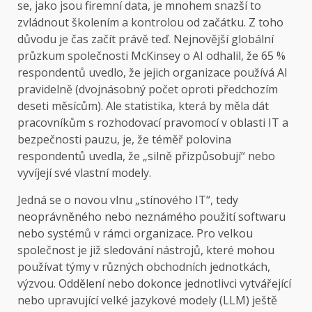
se, jako jsou firemní data, je mnohem snazší to
zvládnout školením a kontrolou od začátku. Z toho
důvodu je čas začít právě teď. Nejnovější globální
průzkum společnosti McKinsey o AI odhalil, že 65 %
respondentů uvedlo, že jejich organizace používá AI
pravidelně (dvojnásobný počet oproti předchozím
deseti měsícům). Ale statistika, která by měla dát
pracovníkům s rozhodovací pravomocí v oblasti IT a
bezpečnosti pauzu, je, že téměř polovina
respondentů uvedla, že „silně přizpůsobují“ nebo
vyvíjejí své vlastní modely.
Jedná se o novou vlnu „stínového IT“, tedy
neoprávněného nebo neznámého použití softwaru
nebo systémů v rámci organizace. Pro velkou
společnost je již sledování nástrojů, které mohou
používat týmy v různých obchodních jednotkách,
výzvou. Oddělení nebo dokonce jednotlivci vytvářející
nebo upravující velké jazykové modely (LLM) ještě