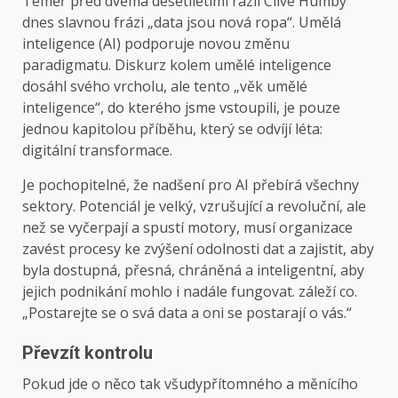
Téměř před dvěma desetiletími razil Clive Humby
dnes slavnou frázi „data jsou nová ropa“. Umělá
inteligence (AI) podporuje novou změnu
paradigmatu. Diskurz kolem umělé inteligence
dosáhl svého vrcholu, ale tento „věk umělé
inteligence“, do kterého jsme vstoupili, je pouze
jednou kapitolou příběhu, který se odvíjí léta:
digitální transformace.
Je pochopitelné, že nadšení pro AI přebírá všechny
sektory. Potenciál je velký, vzrušující a revoluční, ale
než se vyčerpají a spustí motory, musí organizace
zavést procesy ke zvýšení odolnosti dat a zajistit, aby
byla dostupná, přesná, chráněná a inteligentní, aby
jejich podnikání mohlo i nadále fungovat. záleží co.
„Postarejte se o svá data a oni se postarají o vás.“
Převzít kontrolu
Pokud jde o něco tak všudypřítomného a měnícího