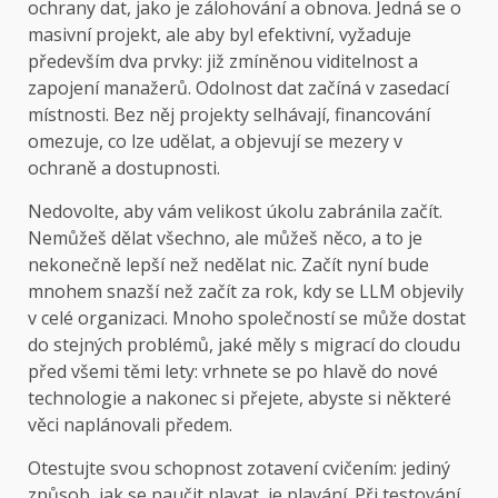
ochrany dat, jako je zálohování a obnova. Jedná se o
masivní projekt, ale aby byl efektivní, vyžaduje
především dva prvky: již zmíněnou viditelnost a
zapojení manažerů. Odolnost dat začíná v zasedací
místnosti. Bez něj projekty selhávají, financování
omezuje, co lze udělat, a objevují se mezery v
ochraně a dostupnosti.
Nedovolte, aby vám velikost úkolu zabránila začít.
Nemůžeš dělat všechno, ale můžeš něco, a to je
nekonečně lepší než nedělat nic. Začít nyní bude
mnohem snazší než začít za rok, kdy se LLM objevily
v celé organizaci. Mnoho společností se může dostat
do stejných problémů, jaké měly s migrací do cloudu
před všemi těmi lety: vrhnete se po hlavě do nové
technologie a nakonec si přejete, abyste si některé
věci naplánovali předem.
Otestujte svou schopnost zotavení cvičením: jediný
způsob, jak se naučit plavat, je plavání. Při testování