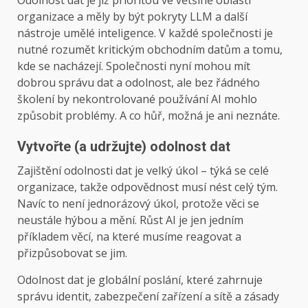
Odolnost dat je již prioritou ve většině oblastí
organizace a měly by být pokryty LLM a další
nástroje umělé inteligence. V každé společnosti je
nutné rozumět kritickým obchodním datům a tomu,
kde se nacházejí. Společnosti nyní mohou mít
dobrou správu dat a odolnost, ale bez řádného
školení by nekontrolované používání AI mohlo
způsobit problémy. A co hůř, možná je ani neznáte.
Vytvořte (a udržujte) odolnost dat
Zajištění odolnosti dat je velký úkol – týká se celé
organizace, takže odpovědnost musí nést celý tým.
Navíc to není jednorázový úkol, protože věci se
neustále hýbou a mění. Růst AI je jen jedním
příkladem věcí, na které musíme reagovat a
přizpůsobovat se jim.
Odolnost dat je globální poslání, které zahrnuje
správu identit, zabezpečení zařízení a sítě a zásady