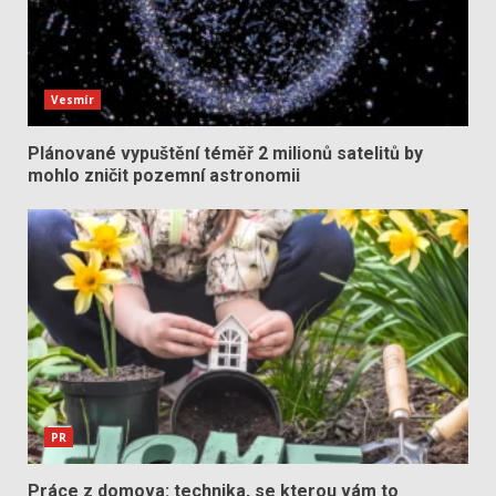
Vesmír
Plánované vypuštění téměř 2 milionů satelitů by
mohlo zničit pozemní astronomii
PR
Práce z domova: technika, se kterou vám to