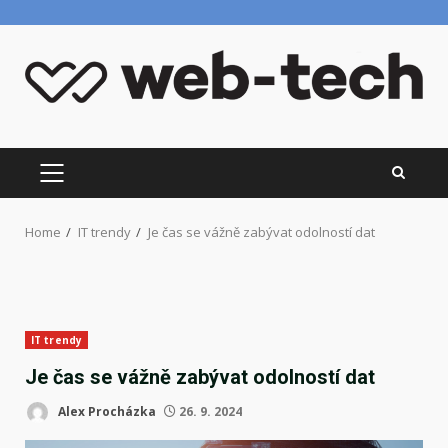
Skip
to
content
PRIMARY
MENU
Home
IT trendy
Je čas se vážně zabývat odolností dat
IT trendy
Je čas se vážně zabývat odolností dat
Alex Procházka
26. 9. 2024