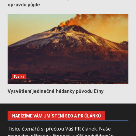
opravdu půjde
Fyzika
Vysvětlení jedinečné hádanky původu Etny
NABÍZÍME VÁM UMÍSTĚNÍ SEO A PR ČLÁNKŮ
Tisíce čtenářů si přečtou Váš PR článek. Naše