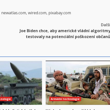
, newatlas.com, wired.com, pixabay.com
Dalš
Joe Biden chce, aby americké vládní algoritm
testovaly na potenciální poškození občan
hnologie
Armádní technologie