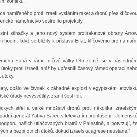
í konflikt. .
e namířeného proti Izraeli vysláním raket a dronů přes klíčovo
rické námořnictvo sestřelilo projektily.
lastní stíhačky a jeho nový systém protiraketové obrany Arro
pem hodin, když se blížily k přístavu Eilat, klíčovému pro námořn
Jemenu Saná v rámci ničivé války této země, se v následné
 útoky proti Izraeli, aniž by upřesnili časový rámec operací neb
 útoky.
kety, došlo ve čtvrtek k záhadné explozi v egyptském letovisk
é úřady nevysvětlily, zranil šest lidí.
ických střel a velké množství dronů proti několika izraelský
igádní generál Yahya Saree v televizním prohlášení. „Jemensk
 podporu našich utlačovaných bratrů v Palestině, a potvrzují, ž
ých a bezpilotních útoků, dokud izraelská agrese neustane.“