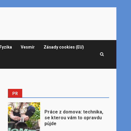
Fyzika
Vesmír
Zásady cookies (EU)
PR
Práce z domova: technika,
se kterou vám to opravdu
půjde