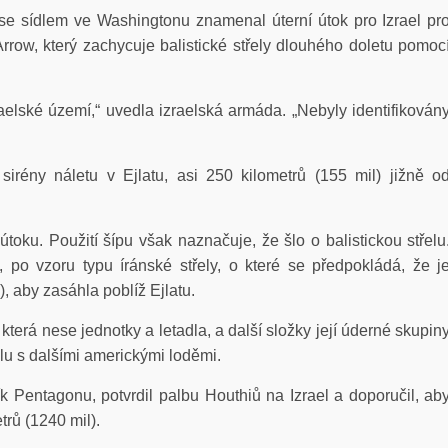
 se sídlem ve Washingtonu znamenal úterní útok pro Izrael pr
Arrow, který zachycuje balistické střely dlouhého doletu pomoc
lské území,“ uvedla izraelská armáda. „Nebyly identifikován
irény náletu v Ejlatu, asi 250 kilometrů (155 mil) jižně o
útoku. Použití šípu však naznačuje, že šlo o balistickou střelu
, po vzoru typu íránské střely, o které se předpokládá, že j
, aby zasáhla poblíž Ejlatu.
terá nese jednotky a letadla, a další složky její úderné skupin
u s dalšími americkými loděmi.
ík Pentagonu, potvrdil palbu Houthiů na Izrael a doporučil, ab
trů (1240 mil).