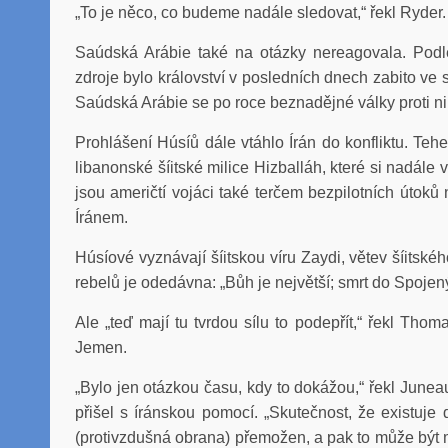
„To je něco, co budeme nadále sledovat,“ řekl Ryder.
Saúdská Arábie také na otázky nereagovala. Pod
zdroje bylo království v posledních dnech zabito ve s
Saúdská Arábie se po roce beznadějné války proti n
Prohlášení Húsíů dále vtáhlo Írán do konfliktu. Te
libanonské šíitské milice Hizballáh, které si nadále 
jsou američtí vojáci také terčem bezpilotních útoků 
Íránem.
Húsíové vyznávají šíitskou víru Zaydi, větev šíitsk
rebelů je odedávna: „Bůh je největší; smrt do Spojených
Ale „teď mají tu tvrdou sílu to podepřít,“ řekl Thom
Jemen.
„Bylo jen otázkou času, kdy to dokážou,“ řekl Junea
přišel s íránskou pomocí. „Skutečnost, že existuje d
(protivzdušná obrana) přemožen, a pak to může být 