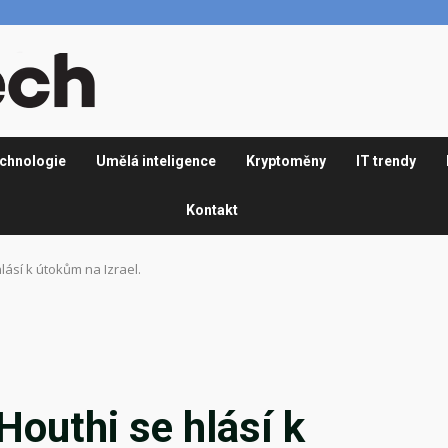
chnologie
Umělá inteligence
Kryptoměny
IT trendy
Kontakt
lásí k útokům na Izrael.
Houthi se hlásí k