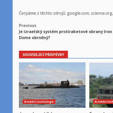
Čerpáme z těchto zdrojů: google.com, science.org
Post
Previous
Je izraelský systém protiraketové obrany Iron
navigation
Dome obrněný?
SOUVISEJÍCÍ PŘÍSPĚVKY
Armádní technologie
Armádní tec