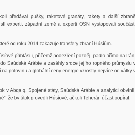
koli předával pušky, raketové granáty, rakety a další zbran
lí experti, západní země a experti OSN vystopovali součást
ré od roku 2014 zakazuje transfery zbraní Húsíům.
ové přihlásili, přičemž podezření později padlo přímo na Írán
y do Saúdské Arábie a zasáhly srdce jejího ropného průmyslu 
 na polovinu a globální ceny energie vzrostly nejvíce od války 
ok v Abqaiq, Spojené státy, Saúdská Arábie a analytici obvinil
é“, že by útok provedli Húsíové, ačkoli Teherán účast popíral.