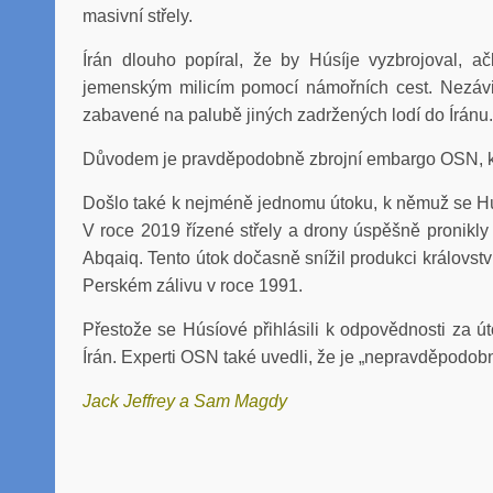
masivní střely.
Írán dlouho popíral, že by Húsíje vyzbrojoval, ač
jemenským milicím pomocí námořních cest. Nezávis
zabavené na palubě jiných zadržených lodí do Íránu.
Důvodem je pravděpodobně zbrojní embargo OSN, kte
Došlo také k nejméně jednomu útoku, k němuž se Húsí
V roce 2019 řízené střely a drony úspěšně pronikl
Abqaiq. Tento útok dočasně snížil produkci království
Perském zálivu v roce 1991.
Přestože se Húsíové přihlásili k odpovědnosti za út
Írán. Experti OSN také uvedli, že je „nepravděpodobn
Jack Jeffrey a Sam Magdy