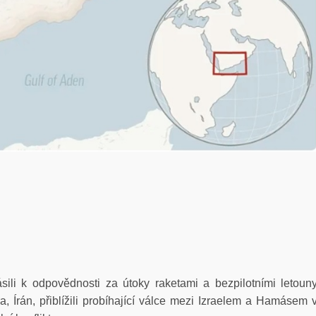
ásili k odpovědnosti za útoky raketami a bezpilotními letoun
, Írán, přiblížili probíhající válce mezi Izraelem a Hamásem 