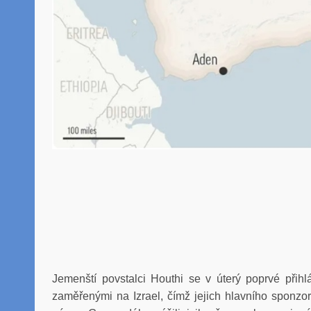
Jemenští povstalci Houthi se v úterý poprvé přihl
zaměřenými na Izrael, čímž jejich hlavního sponzora