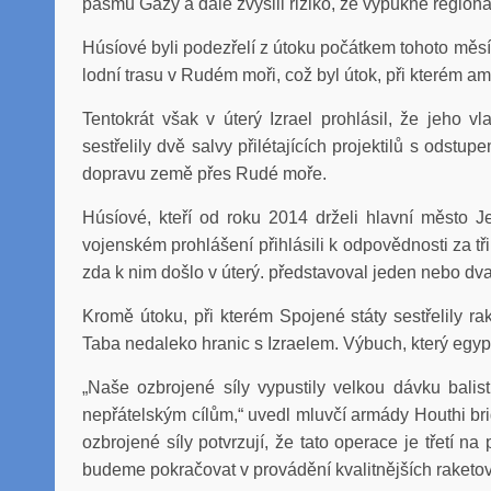
pásmu Gazy a dále zvýšili riziko, že vypukne regionáln
Húsíové byli podezřelí z útoku počátkem tohoto měsíc
lodní trasu v Rudém moři, což byl útok, při kterém ame
Tentokrát však v úterý Izrael prohlásil, že jeho v
sestřelily dvě salvy přilétajících projektilů s odstu
dopravu země přes Rudé moře.
Húsíové, kteří od roku 2014 drželi hlavní město 
vojenském prohlášení přihlásili k odpovědnosti za tři
zda k nim došlo v úterý. představoval jeden nebo dva
Kromě útoku, při kterém Spojené státy sestřelily ra
Taba nedaleko hranic s Izraelem. Výbuch, který egyptsk
„Naše ozbrojené síly vypustily velkou dávku balist
nepřátelským cílům,“ uvedl mluvčí armády Houthi br
ozbrojené síly potvrzují, že tato operace je třetí na
budeme pokračovat v provádění kvalitnějších raketov