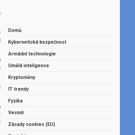
u
Domů
w
í
Kybernetická bezpečnost
Armádní technologie
m
Umělá inteligence
o
Kryptoměny
u
IT trendy
Fyzika
m
Vesmír
é
e
Zásady cookies (EU)