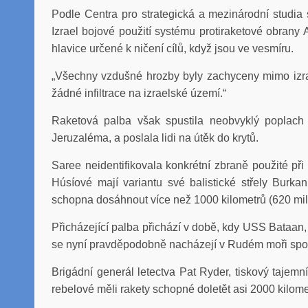
Podle Centra pro strategická a mezinárodní studia
Izrael bojové použití systému protiraketové obrany 
hlavice určené k ničení cílů, když jsou ve vesmíru.
„Všechny vzdušné hrozby byly zachyceny mimo izrae
žádné infiltrace na izraelské území.“
Raketová palba však spustila neobvyklý poplach s
Jeruzaléma, a poslala lidi na útěk do krytů.
Saree neidentifikovala konkrétní zbraně použité při 
Húsíové mají variantu své balistické střely Burkan
schopna dosáhnout více než 1000 kilometrů (620 mil)
Přicházející palba přichází v době, kdy USS Bataan, k
se nyní pravděpodobně nacházejí v Rudém moři spol
Brigádní generál letectva Pat Ryder, tiskový tajemn
rebelové měli rakety schopné doletět asi 2000 kilome