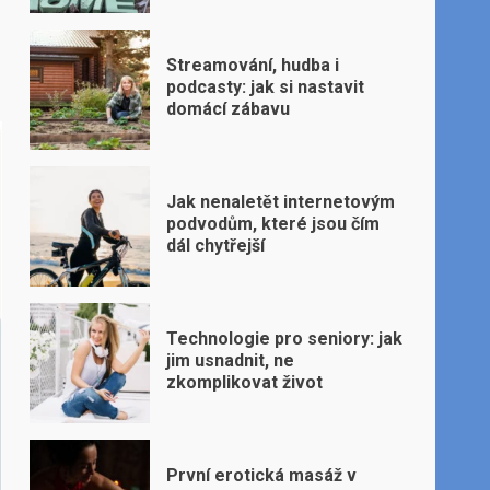
Streamování, hudba i
podcasty: jak si nastavit
domácí zábavu
Jak nenaletět internetovým
podvodům, které jsou čím
dál chytřejší
Technologie pro seniory: jak
jim usnadnit, ne
zkomplikovat život
První erotická masáž v