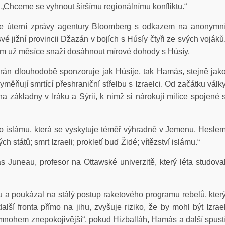
 „Chceme se vyhnout širšímu regionálnímu konfliktu.“
le úterní zprávy agentury Bloomberg s odkazem na anonymn
vé jižní provincii Džazán v bojích s Húsíy čtyři ze svých vojáků
im už měsíce snaží dosáhnout mírové dohody s Húsíy.
herán dlouhodobě sponzoruje jak Húsíje, tak Hamás, stejně jak
vyměňují smrtící přeshraniční střelbu s Izraelci. Od začátku válk
na základny v Iráku a Sýrii, k nimž si nárokují milice spojené 
ého islámu, která se vyskytuje téměř výhradně v Jemenu. Hesle
 států; smrt Izraeli; prokletí buď Židé; vítězství islámu.“
as Juneau, profesor na Ottawské univerzitě, který léta studova
u a poukázal na stálý postup raketového programu rebelů, kter
alší fronta přímo na jihu, zvyšuje riziko, že by mohl být Izrae
mnohem znepokojivější“, pokud Hizballáh, Hamás a další spust