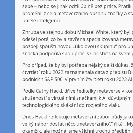
sebe – nebo se jinak ocitli úplně bez práce. Prati
proměnil z čela metaverzního obsahu značky a stal
umělé inteligence.
Zhruba ve stejnou dobu Michael White, který byl 
odešel poté, co byla zavřena specializovaná metav
později spouští novou „úkolovou skupinu“ pro umě
značka podpořila spolupráci s Christie’s na svém 
Pro případ, že by byl potřeba nějaký další důkaz,
čtvrtletí roku 2022 zaznamenala data z přepisu B
podnicích S&P 500. V prvním čtvrtletí roku 2023 AI
Podle Cathy Hackl, dříve ředitelky metaverse v ko
zkušeností s virtuálními značkami k AI důvtipn
technologického skákání do rozjetého vlaku.
Dnes Hackl reflektuje metaverzní zábor půdy jako
velký nápor dostat něco ‚metaverzního‘,“ říká. „
okamžik, ale možná jsme všichni trochu předběhli 