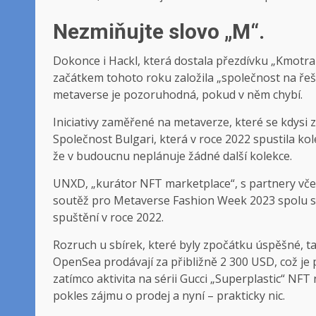
Nezmiňujte slovo „M“.
Dokonce i Hackl, která dostala přezdívku „Kmotr
začátkem tohoto roku založila „společnost na řeš
metaverse je pozoruhodná, pokud v něm chybí.
Iniciativy zaměřené na metaverze, které se kdysi z
Společnost Bulgari, která v roce 2022 spustila k
že v budoucnu neplánuje žádné další kolekce.
UNXD, „kurátor NFT marketplace“, s partnery včet
soutěž pro Metaverse Fashion Week 2023 spolu s 
spuštění v roce 2022.
Rozruch u sbírek, které byly zpočátku úspěšné, t
OpenSea prodávají za přibližně 2 300 USD, což je p
zatímco aktivita na sérii Gucci „Superplastic“ NF
pokles zájmu o prodej a nyní – prakticky nic.