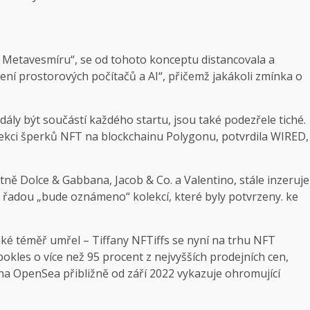
a Metavesmíru“, se od tohoto konceptu distancovala a
ení prostorových počítačů a AI“, přičemž jakákoli zmínka o
dály být součástí každého startu, jsou také podezřele tiché.
olekci šperků NFT na blockchainu Polygonu, potvrdila WIRED,
ně Dolce & Gabbana, Jacob & Co. a Valentino, stále inzeruje
řadou „bude oznámeno“ kolekcí, které byly potvrzeny. ke
aké téměř umřel – Tiffany NFTiffs se nyní na trhu NFT
okles o více než 95 procent z nejvyšších prodejních cen,
T na OpenSea přibližně od září 2022 vykazuje ohromující