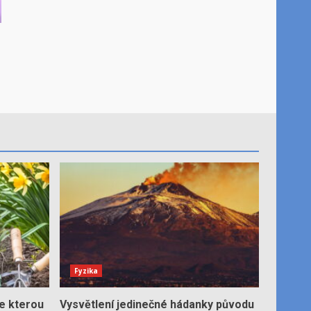
Fyzika
e kterou
Vysvětlení jedinečné hádanky původu