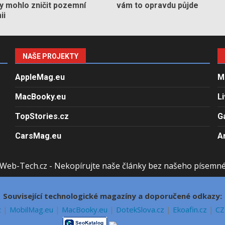
by mohlo zničit pozemní
vám to opravdu půjde
ii
NAŠE PROJEKTY
AppleMag.eu
M
MacBooky.eu
L
TopStories.cz
G
CarsMag.eu
A
Web-Tech.cz - Nekopírujte naše články bez našeho písemn
Související technologické magazíny a doporučené odkazy:
z
|
MobilMag.eu
|
MacBooky.eu
|
DotekSlova.cz
|
Ekoafin.cz
|
CZ