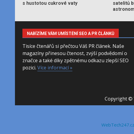
s hustotou cukrové vaty
satelitů 
astronom
NABÍZÍME VÁM UMÍSTĚNÍ SEO A PR ČLÁNKŮ
Tisíce čtenářů si přečtou Váš PR článek. Naše
magazíny přinesou čtenost, zvýší podvědomí o
značce a také díky zpětnému odkazu zlepší SEO
pozici.
Více informací »
Copyright © 
WebTech247.c