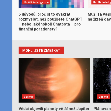
Umělá inteligence
Umělá inteli
5 důvodů, proč si to dvakrát
Muži za vaši
rozmyslet, než použijete ChatGPT
na žízeň ga
– nebo jakéhokoli Chatbota – pro
finanční poradenství
MOHLI JSTE ZMEŠKAT
Vesmír
Vesmír
Vědci objevili planety větší než Jupiter
Plánované