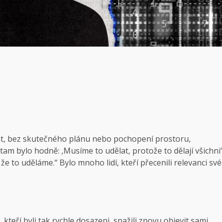
dnat, bez skutečného plánu nebo pochopení prostoru,
tam bylo hodně: ‚Musíme to udělat, protože to dělají všichni‘
že to uděláme.“ Bylo mnoho lidí, kteří přecenili relevanci své
kteří byli tak rychle dosazeni, snažili znovu objevit sami