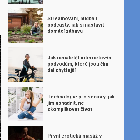
Streamování, hudba i
podcasty: jak si nastavit
domácí zábavu
Jak nenaletět internetovým
podvodům, které jsou čím
dál chytřejší
Technologie pro seniory: jak
jim usnadnit, ne
zkomplikovat život
První erotická masáž v