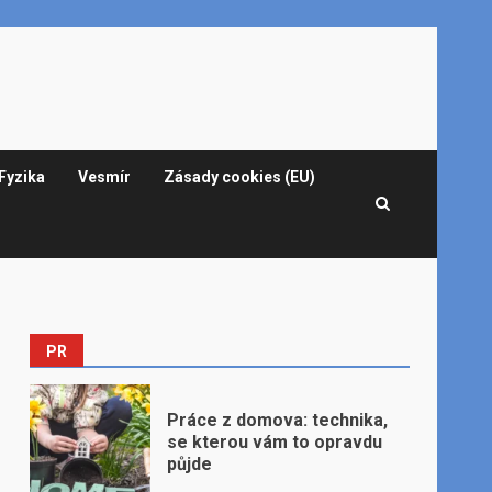
Fyzika
Vesmír
Zásady cookies (EU)
PR
Práce z domova: technika,
se kterou vám to opravdu
půjde