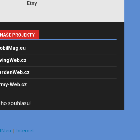
Etny
NAŠE PROJEKTY
obilMag.eu
ivingWeb.cz
ardenWeb.cz
rmy-Web.cz
ého souhlasu!
IN.eu
|
Internet