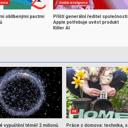
gence
Umělá inteligence
mi oblíbenými pastmi
Příští generální ředitel společnosti
yů
Apple potřebuje uvést produkt
Killer AI
PR
 vypuštění téměř 2 milionů
Práce z domova: technika, s