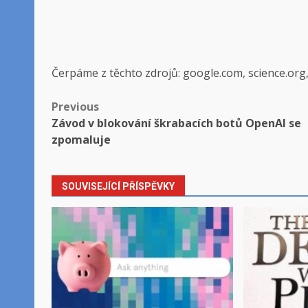
Čerpáme z těchto zdrojů: google.com, science.org
Post
Previous
Závod v blokování škrabacích botů OpenAI se
navigation
zpomaluje
SOUVISEJÍCÍ PŘÍSPĚVKY