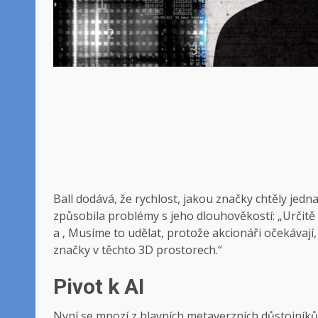
Ball dodává, že rychlost, jakou značky chtěly je
způsobila problémy s jeho dlouhověkostí: „Určitě 
a ‚ Musíme to udělat, protože akcionáři očekávají, 
značky v těchto 3D prostorech.“
Pivot k AI
Nyní se mnozí z hlavních metaverzních důstojníků, 