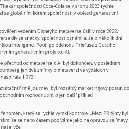
k Thakar společnosti Coca-Cola se v srpnu 2023 rychle
 se globálním lídrem společnosti v oblasti generativní
pověřen vedením Disneyho metaverse úsilí v roce 2022,
erse divize značky; společnost oznámila, že o několik dní
lou inteligenci. Poté, po odchodu Triefuse z Gucciho,
prvním generativním projektu AI.
 že přechod od metaverze k AI byl dokončen, v posledním
loomberg jen dvě zmínky o metaverzi ve výdělcích v
 nasbírala 1 073.
nzultační firmě Journey, byl rozsáhlý marketingový posun o
ým obchodním rozhodnutím.
a
jen další příklad
 fenomén, který se rychle vymkl kontrole. „Mezi PR týmy byl
Myslím, že se na to časem podíváme jako na opravdu zajímavý
naše lyže.“