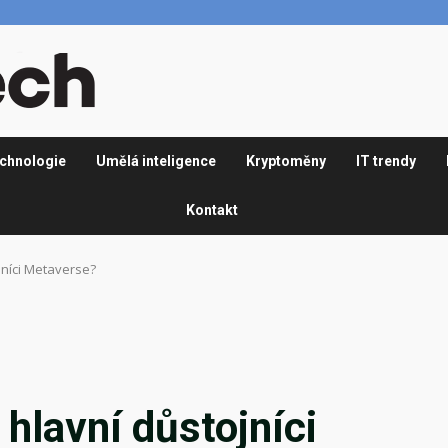
chnologie
Umělá inteligence
Kryptoměny
IT trendy
Kontakt
jníci Metaverse?
hlavní důstojníci