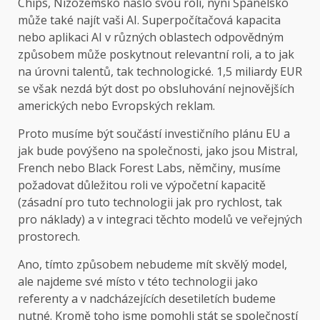
Chips, Nizozemsko našlo svou roli, nyní Španělsko
může také najít vaši AI. Superpočítačová kapacita
nebo aplikaci AI v různých oblastech odpovědným
způsobem může poskytnout relevantní roli, a to jak
na úrovni talentů, tak technologické. 1,5 miliardy EUR
se však nezdá být dost po obsluhování nejnovějších
amerických nebo Evropských reklam.
Proto musíme být součástí investičního plánu EU a
jak bude povýšeno na společnosti, jako jsou Mistral,
French nebo Black Forest Labs, němčiny, musíme
požadovat důležitou roli ve výpočetní kapacitě
(zásadní pro tuto technologii jak pro rychlost, tak
pro náklady) a v integraci těchto modelů ve veřejných
prostorech.
Ano, tímto způsobem nebudeme mít skvělý model,
ale najdeme své místo v této technologii jako
referenty a v nadcházejících desetiletích budeme
nutné. Kromě toho jsme pomohli stát se společností