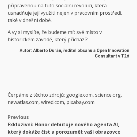
připravenou na tuto sociální revoluci, která
usnadňuje její využití nejen v pracovním prostředí,
také v dnešní době.
A vy si myslíte, že budeme mít své místo v
historickém závodě, který přichází?
Autor: Alberto Durán, ředitel obsahu a Open Innovation
Consultant v T2ó
Čerpáme z těchto zdrojů: google.com, science.org,
newatlas.com, wired.com, pixabay.com
Post
Previous
Exkluzivní: Honor debutuje nového agenta AI,
navigation
který dokáže číst a porozumět vaší obrazovce