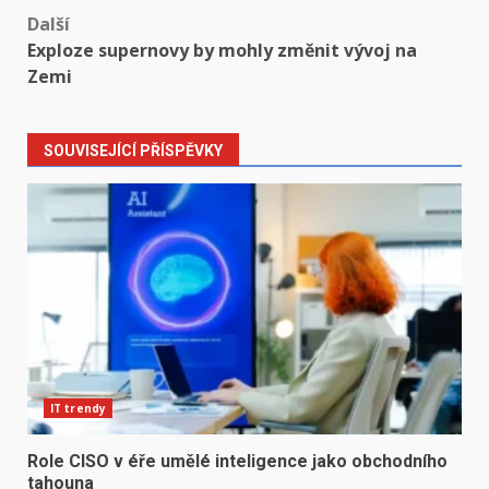
Další
Exploze supernovy by mohly změnit vývoj na
Zemi
SOUVISEJÍCÍ PŘÍSPĚVKY
IT trendy
Role CISO v éře umělé inteligence jako obchodního
tahouna