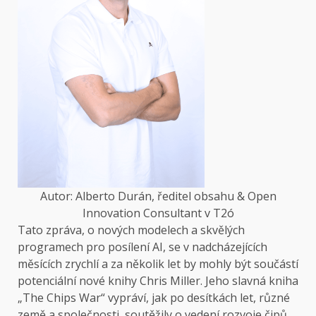
Autor: Alberto Durán, ředitel obsahu & Open
Innovation Consultant v T2ó
Tato zpráva, o nových modelech a skvělých
programech pro posílení AI, se v nadcházejících
měsících zrychlí a za několik let by mohly být součástí
potenciální nové knihy Chris Miller. Jeho slavná kniha
„The Chips War“ vypráví, jak po desítkách let, různé
země a společnosti, soutěžily o vedení rozvoje čipů,