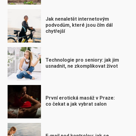
Jak nenaletět internetovým
podvodům, které jsou čím dál
chytřejší
Technologie pro seniory: jak jim
usnadnit, ne zkomplikovat život
První erotická masáž v Praze:
co čekat a jak vybrat salon
E-mail pod kontrolou: jak se