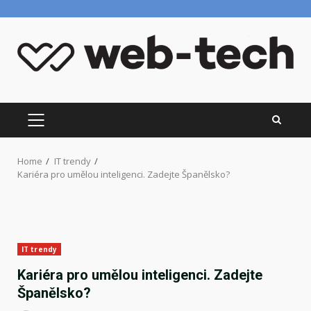
Skip
to
content
PRIMARY
MENU
Home
IT trendy
Kariéra pro umělou inteligenci. Zadejte Španělsko?
IT trendy
Kariéra pro umělou inteligenci. Zadejte
Španělsko?