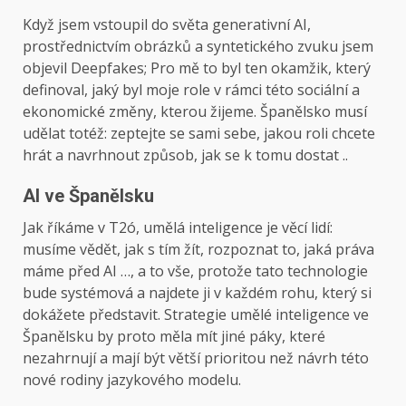
Když jsem vstoupil do světa generativní AI,
prostřednictvím obrázků a syntetického zvuku jsem
objevil Deepfakes; Pro mě to byl ten okamžik, který
definoval, jaký byl moje role v rámci této sociální a
ekonomické změny, kterou žijeme. Španělsko musí
udělat totéž: zeptejte se sami sebe, jakou roli chcete
hrát a navrhnout způsob, jak se k tomu dostat ..
AI ve Španělsku
Jak říkáme v T2ó, umělá inteligence je věcí lidí:
musíme vědět, jak s tím žít, rozpoznat to, jaká práva
máme před AI …, a to vše, protože tato technologie
bude systémová a najdete ji v každém rohu, který si
dokážete představit. Strategie umělé inteligence ve
Španělsku by proto měla mít jiné páky, které
nezahrnují a mají být větší prioritou než návrh této
nové rodiny jazykového modelu.