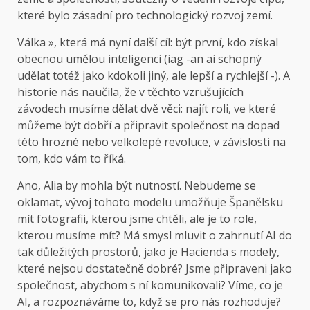
které bylo zásadní pro technologický rozvoj zemí.
Válka », která má nyní další cíl: být první, kdo získal
obecnou umělou inteligenci (iag -an ai schopný
udělat totéž jako kdokoli jiný, ale lepší a rychlejší -). A
historie nás naučila, že v těchto vzrušujících
závodech musíme dělat dvě věci: najít roli, ve které
můžeme být dobří a připravit společnost na dopad
této hrozné nebo velkolepé revoluce, v závislosti na
tom, kdo vám to říká.
Ano, Alia by mohla být nutností. Nebudeme se
oklamat, vývoj tohoto modelu umožňuje Španělsku
mít fotografii, kterou jsme chtěli, ale je to role,
kterou musíme mít? Má smysl mluvit o zahrnutí AI do
tak důležitých prostorů, jako je Hacienda s modely,
které nejsou dostatečně dobré? Jsme připraveni jako
společnost, abychom s ní komunikovali? Víme, co je
AI, a rozpoznáváme to, když se pro nás rozhoduje?