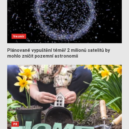
Vesmír
Plánované vypuštění téměř 2 milionů satelitů by
mohlo zničit pozemní astronomii
PR