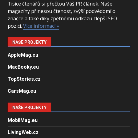
Tisíce čtenářů si přečtou Váš PR článek. Naše
magazíny přinesou čtenost, zvýší podvědomí o
značce a také díky zpětnému odkazu zlepší SEO
pozici.
Více informací »
NAŠE PROJEKTY
AppleMag.eu
MacBooky.eu
TopStories.cz
CarsMag.eu
NAŠE PROJEKTY
MobilMag.eu
LivingWeb.cz