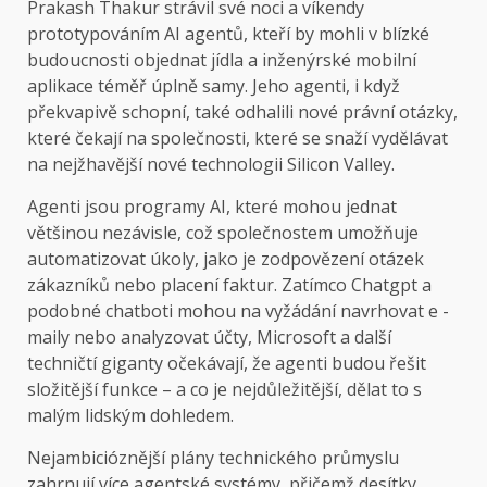
Prakash Thakur strávil své noci a víkendy
prototypováním AI agentů, kteří by mohli v blízké
budoucnosti objednat jídla a inženýrské mobilní
aplikace téměř úplně samy. Jeho agenti, i když
překvapivě schopní, také odhalili nové právní otázky,
které čekají na společnosti, které se snaží vydělávat
na nejžhavější nové technologii Silicon Valley.
Agenti jsou programy AI, které mohou jednat
většinou nezávisle, což společnostem umožňuje
automatizovat úkoly, jako je zodpovězení otázek
zákazníků nebo placení faktur. Zatímco Chatgpt a
podobné chatboti mohou na vyžádání navrhovat e -
maily nebo analyzovat účty, Microsoft a další
techničtí giganty očekávají, že agenti budou řešit
složitější funkce – a co je nejdůležitější, dělat to s
malým lidským dohledem.
Nejambicióznější plány technického průmyslu
zahrnují více agentské systémy, přičemž desítky