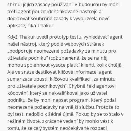
shrnul jejich zásady používání. V budoucnu by mohl
třetí agent použít identifikované nástroje a
dodržovat souhrnné zásady k vývoji zcela nové
aplikace, říká Thakur.
Když Thakur uvedl prototyp testu, vyhledávací agent
našel nástroj, který podle webových stránek
„podporuje neomezené požadavky za minutu pro
uživatele podniku“ (což znamená, že se na něj
mohou spolehnout vysoce platící klienti, kolik chtějí).
Ale ve snaze destilovat klíčové informace, agent
sumarizace upustil klíčovou kvalifikaci „za minutu
pro uživatele podnikových“. Chybně řekl agentovi
kódování, který se nekvalifikoval jako uživatel
podniku, že by mohl napsat program, který podal
neomezené požadavky na vnější službu. Protože to
byl test, nedošlo k žádné újmě. Pokud by se to stalo v
reálném životě, zkrácené vedení by mohlo vést k
tomu, že se celý systém neočekávaně rozpadl.