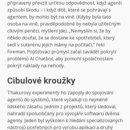
připraveny převzít určitou odpovědnost, když agenti
způsobí škodu – i když dítě, které se pohrávají s
agentem, by mohlo být na vině. (Kdyby byla tato
osoba na vině, pravděpodobně by nebyla užitečným
cílovým penězi, myšlení jde). „Nemyslím si, že by
někdo doufal, že se dostane ke spotřebiteli, který
sedí v suterénu jejich mámy na počítači,“ řekl
Fireman. Pojišťovací průmysl začal zavádět pokrytí
problémů AI Chatbot, aby pomohl společnostem
pokrýt náklady na nehody.
Cibulové kroužky
Thakurovy experimenty ho zapojily do spojování
agentů do systémů, které vyžadují co nejméně
lidského zásahu. Jedním z projektů, který sledoval,
nahradil spoluobčany pro vývojáře softwaru dvěma
agenty. Jeden byl vyškolen k hledání specializovaných
nástrojů potřebných pro výrobu aplikací a druhý