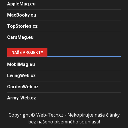
AppleMag.eu
MacBooky.eu
TopStories.cz
CarsMag.eu
NAŠE PROJEKTY
MobilMag.eu
LivingWeb.cz
GardenWeb.cz
Army-Web.cz
Copyright © Web-Tech.cz - Nekopírujte naše články
bez našeho písemného souhlasu!