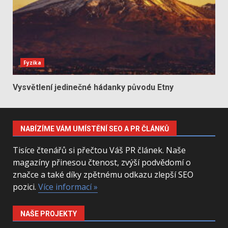
Fyzika
Vysvětlení jedinečné hádanky původu Etny
NABÍZÍME VÁM UMÍSTĚNÍ SEO A PR ČLÁNKŮ
Tisíce čtenářů si přečtou Váš PR článek. Naše
magazíny přinesou čtenost, zvýší podvědomí o
značce a také díky zpětnému odkazu zlepší SEO
pozici.
Více informací »
NAŠE PROJEKTY