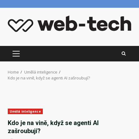
Skip
to
content
PRIMARY
MENU
Home
Umělá inteligence
Kdo je na vině, když se agenti AI zašroubují?
Umělá inteligence
Kdo je na vině, když se agenti AI
zašroubují?