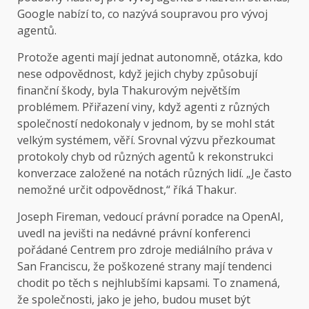
Google nabízí to, co nazývá soupravou pro vývoj
agentů.
Protože agenti mají jednat autonomně, otázka, kdo
nese odpovědnost, když jejich chyby způsobují
finanční škody, byla Thakurovým největším
problémem. Přiřazení viny, když agenti z různých
společností nedokonaly v jednom, by se mohl stát
velkým systémem, věří. Srovnal výzvu přezkoumat
protokoly chyb od různých agentů k rekonstrukci
konverzace založené na notách různých lidí. „Je často
nemožné určit odpovědnost,“ říká Thakur.
Joseph Fireman, vedoucí právní poradce na OpenAI,
uvedl na jevišti na nedávné právní konferenci
pořádané Centrem pro zdroje mediálního práva v
San Franciscu, že poškozené strany mají tendenci
chodit po těch s nejhlubšími kapsami. To znamená,
že společnosti, jako je jeho, budou muset být