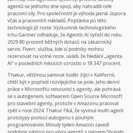
agentů se jednoho dne spojí, aby nahradili celé
pracovní síly. Pro společnosti je výhoda jasná: úspora
včas a pracovních nákladů. Poptávka po této
technologii již roste. Výzkumník technologického
trhu Gartner odhaduje, že Agentic AI vyřeší do roku
2029 80 procent běžných dotazů na zákaznický
servis. Fiverr, služba, kde si podniky mohou
rezervovat na volné noze, uvádí, že hledání „agenta
AI“ v posledních měsících vzrostlo o 18 347 procent.
Thakur, většinou samouk kodér žijící v Kalifornii,
chtěl být v popředí rozvíjejícího se pole. Jeho denní
práce v Microsoftu nesouvisí s agenty, ale pohrává
se s autogenem, softwarem Open Source Microsoft
pro stavební agenty, protože v Amazonu pracoval
zpět v roce 2024. Thakur říká, že vyvinul multi-agent
prototypy pomocí autogenu s pouhým
programováním. Minulý týden Amazon zavedl
podobný nástroj pro vývoj agentů s názvem Strands;