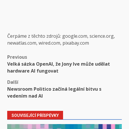
Čerpáme z těchto zdrojů: google.com, science.org,
newatlas.com, wired.com, pixabay.com
Post
Previous
Velká sázka OpenAI, že Jony Ive může udělat
navigation
hardware AI fungovat
Další
Newsroom Politico začíná legální bitvu s
vedením nad AI
SOUVISEJÍCÍ PŘÍSPĚVKY