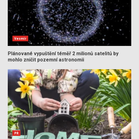
Vesmír
Plánované vypuštění téměř 2 milionů satelitů by
mohlo zničit pozemní astronomii
PR