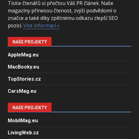
Tisíce čtenářů si přečtou Váš PR článek. Naše
magazíny přinesou čtenost, zvýší podvědomí o
značce a také díky zpětnému odkazu zlepší SEO
pozici.
Více informací »
NAŠE PROJEKTY
AppleMag.eu
MacBooky.eu
TopStories.cz
CarsMag.eu
NAŠE PROJEKTY
MobilMag.eu
LivingWeb.cz