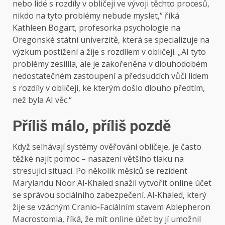
nebo lidé s rozdíly v obličeji ve vývoji těchto procesů,
nikdo na tyto problémy nebude myslet,“ říká
Kathleen Bogart, profesorka psychologie na
Oregonské státní univerzitě, která se specializuje na
výzkum postižení a žije s rozdílem v obličeji. „AI tyto
problémy zesílila, ale je zakořeněna v dlouhodobém
nedostatečném zastoupení a předsudcích vůči lidem
s rozdíly v obličeji, ke kterým došlo dlouho předtím,
než byla AI věc.“
Příliš málo, příliš pozdě
Když selhávají systémy ověřování obličeje, je často
těžké najít pomoc – nasazení většího tlaku na
stresující situaci. Po několik měsíců se rezident
Marylandu Noor Al-Khaled snažil vytvořit online účet
se správou sociálního zabezpečení. Al-Khaled, který
žije se vzácným Cranio-Faciálním stavem Ablepheron
Macrostomia, říká, že mít online účet by jí umožnil