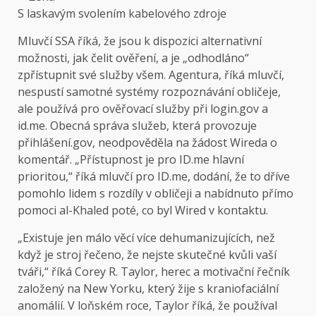
S laskavým svolením kabelového zdroje
Mluvčí SSA říká, že jsou k dispozici alternativní
možnosti, jak čelit ověření, a je „odhodláno“
zpřístupnit své služby všem. Agentura, říká mluvčí,
nespustí samotné systémy rozpoznávání obličeje,
ale používá pro ověřovací služby při login.gov a
id.me. Obecná správa služeb, která provozuje
přihlášení.gov, neodpověděla na žádost Wireda o
komentář. „Přístupnost je pro ID.me hlavní
prioritou,“ říká mluvčí pro ID.me, dodání, že to dříve
pomohlo lidem s rozdíly v obličeji a nabídnuto přímo
pomoci al-Khaled poté, co byl Wired v kontaktu.
„Existuje jen málo věcí více dehumanizujících, než
když je stroj řečeno, že nejste skutečné kvůli vaší
tváři,“ říká Corey R. Taylor, herec a motivační řečník
založený na New Yorku, který žije s kraniofaciální
anomálií. V loňském roce, Taylor říká, že používal