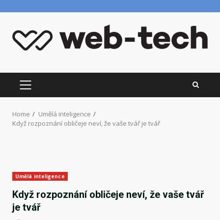
Skip
to
content
PRIMARY
MENU
Home
Umělá inteligence
Když rozpoznání obličeje neví, že vaše tvář je tvář
Umělá inteligence
Když rozpoznání obličeje neví, že vaše tvář
je tvář