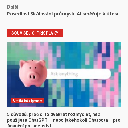
Další
Posedlost škálování průmyslu AI směřuje k útesu
SOUVISEJÍCÍ PŘÍSPĚVKY
Umělá inteligence
5 důvodů, proč si to dvakrát rozmyslet, než
použijete ChatGPT – nebo jakéhokoli Chatbota – pro
finanční poradenství