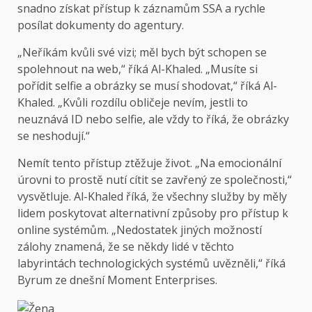
snadno získat přístup k záznamům SSA a rychle
posílat dokumenty do agentury.
„Neříkám kvůli své vizi; měl bych být schopen se
spolehnout na web,“ říká Al-Khaled. „Musíte si
pořídit selfie a obrázky se musí shodovat,“ říká Al-
Khaled. „Kvůli rozdílu obličeje nevím, jestli to
neuznává ID nebo selfie, ale vždy to říká, že obrázky
se neshodují.“
Nemít tento přístup ztěžuje život. „Na emocionální
úrovni to prostě nutí cítit se zavřený ze společnosti,“
vysvětluje. Al-Khaled říká, že všechny služby by měly
lidem poskytovat alternativní způsoby pro přístup k
online systémům. „Nedostatek jiných možností
zálohy znamená, že se někdy lidé v těchto
labyrintách technologických systémů uvězněli,“ říká
Byrum ze dnešní Moment Enterprises.