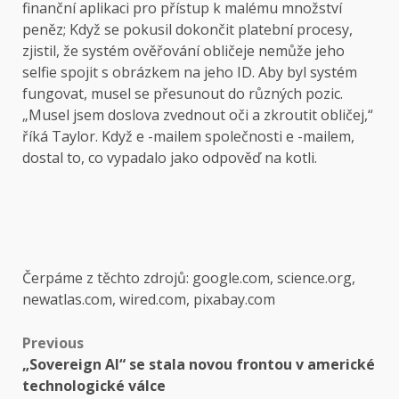
finanční aplikaci pro přístup k malému množství
peněz; Když se pokusil dokončit platební procesy,
zjistil, že systém ověřování obličeje nemůže jeho
selfie spojit s obrázkem na jeho ID. Aby byl systém
fungovat, musel se přesunout do různých pozic.
„Musel jsem doslova zvednout oči a zkroutit obličej,“
říká Taylor. Když e -mailem společnosti e -mailem,
dostal to, co vypadalo jako odpověď na kotli.
Čerpáme z těchto zdrojů: google.com, science.org,
newatlas.com, wired.com, pixabay.com
Post
Previous
„Sovereign AI“ se stala novou frontou v americké
navigation
technologické válce