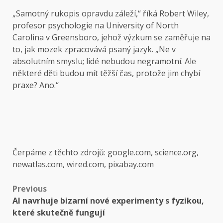
„Samotný rukopis opravdu záleží,“ říká Robert Wiley,
profesor psychologie na University of North
Carolina v Greensboro, jehož výzkum se zaměřuje na
to, jak mozek zpracovává psaný jazyk. „Ne v
absolutním smyslu; lidé nebudou negramotní. Ale
některé děti budou mít těžší čas, protože jim chybí
praxe? Ano.“
Čerpáme z těchto zdrojů: google.com, science.org,
newatlas.com, wired.com, pixabay.com
Post
Previous
AI navrhuje bizarní nové experimenty s fyzikou,
navigation
které skutečně fungují