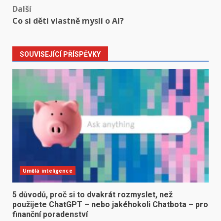
Další
Co si děti vlastně myslí o AI?
SOUVISEJÍCÍ PŘÍSPĚVKY
Umělá inteligence
5 důvodů, proč si to dvakrát rozmyslet, než
použijete ChatGPT – nebo jakéhokoli Chatbota – pro
finanční poradenství