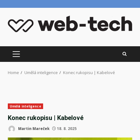
Skip
to
content
PRIMARY
MENU
Home
Umělá inteligence
Konec rukopisu | Kabelové
Umělá inteligence
Konec rukopisu | Kabelové
Martin Mareček
18. 8. 2025