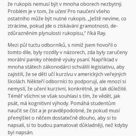
že rukopis nemusí být v mnoha oborech nezbytný.
Problém je v tom, že
učení
Pro naučení všeho
ostatního může být nutné rukopis. „Ještě nevíme, co
ztrácíme, pokud jde o získávání gramotnosti, de-
zdůrazněním plynulosti rukopisu,“ říká Ray.
Mezi půl tuctu odborníků, s nimiž jsem hovořil o
tomto díle, byly rozdíly v názorech, zda byly zaručeny
morální paniky ohledně výuky psaní. Například v
mnoha státech zákonodárci schválili legislativu, aby
zajistili, že se děti učí kurzívu v amerických veřejných
školách. Někteří odborníci to podporují, ale mnozí si
nemyslí, že učení kurzivní, konkrétně, je tak důležité.
Téměř všichni se však souhlasí s tím, že vědět, jak
psát, má kognitivní výhody. Pomáhá studentům
naučit se číst a je pravděpodobné, že pokud musí
přemýšlet o něčem dostatečně dlouho, aby si to
napsali, si to budou pamatovat důkladněji, než kdyby
byl napsán.