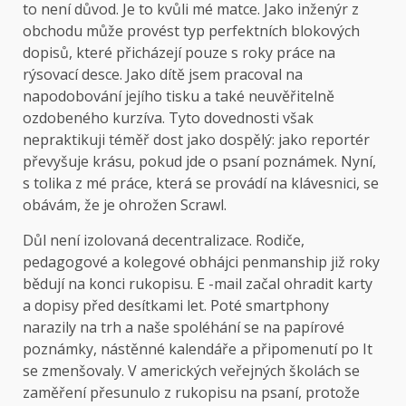
to není důvod. Je to kvůli mé matce. Jako inženýr z
obchodu může provést typ perfektních blokových
dopisů, které přicházejí pouze s roky práce na
rýsovací desce. Jako dítě jsem pracoval na
napodobování jejího tisku a také neuvěřitelně
ozdobeného kurzíva. Tyto dovednosti však
nepraktikuji téměř dost jako dospělý: jako reportér
převyšuje krásu, pokud jde o psaní poznámek. Nyní,
s tolika z mé práce, která se provádí na klávesnici, se
obávám, že je ohrožen Scrawl.
Důl není izolovaná decentralizace. Rodiče,
pedagogové a kolegové obhájci penmanship již roky
bědují na konci rukopisu. E -mail začal ohradit karty
a dopisy před desítkami let. Poté smartphony
narazily na trh a naše spoléhání se na papírové
poznámky, nástěnné kalendáře a připomenutí po It
se zmenšovaly. V amerických veřejných školách se
zaměření přesunulo z rukopisu na psaní, protože