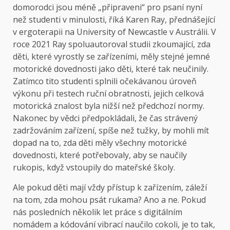
domorodci jsou méně „připraveni“ pro psaní nyní
než studenti v minulosti, říká Karen Ray, přednášející
v ergoterapii na University of Newcastle v Austrálii. V
roce 2021 Ray spoluautoroval studii zkoumající, zda
děti, které vyrostly se zařízeními, měly stejné jemné
motorické dovednosti jako děti, které tak neučinily.
Zatímco tito studenti splnili očekávanou úroveň
výkonu při testech ruční obratnosti, jejich celková
motorická znalost byla nižší než předchozí normy.
Nakonec by vědci předpokládali, že čas strávený
zadržováním zařízení, spíše než tužky, by mohli mít
dopad na to, zda děti měly všechny motorické
dovednosti, které potřebovaly, aby se naučily
rukopis, když vstoupily do mateřské školy.
Ale pokud děti mají vždy přístup k zařízením, záleží
na tom, zda mohou psát rukama? Ano a ne. Pokud
nás posledních několik let práce s digitálním
nomádem a kódování vibrací naučilo cokoli, je to tak,