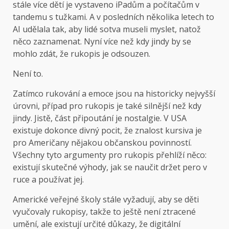
stále více dětí je vystaveno iPadům a počítačům v
tandemu s tužkami. A v posledních několika letech to
AI udělala tak, aby lidé sotva museli myslet, natož
něco zaznamenat. Nyní více než kdy jindy by se
mohlo zdát, že rukopis je odsouzen.
Není to.
Zatímco rukování a emoce jsou na historicky nejvyšší
úrovni, případ pro rukopis je také silnější než kdy
jindy. Jistě, část připoutání je nostalgie. V USA
existuje dokonce divný pocit, že znalost kursiva je
pro Američany nějakou občanskou povinností.
Všechny tyto argumenty pro rukopis přehlíží něco:
existují skutečné výhody, jak se naučit držet pero v
ruce a používat jej.
Americké veřejné školy stále vyžadují, aby se děti
vyučovaly rukopisy, takže to ještě není ztracené
umění, ale existují určité důkazy, že digitální