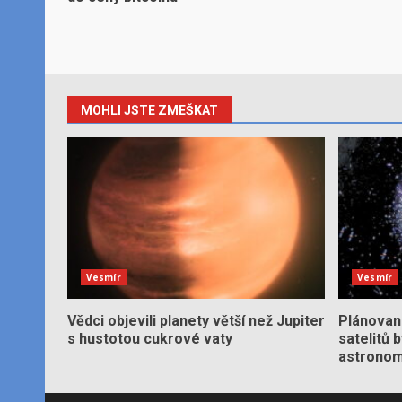
MOHLI JSTE ZMEŠKAT
Vesmír
Vesmír
Vědci objevili planety větší než Jupiter
Plánované
s hustotou cukrové vaty
satelitů 
astronom