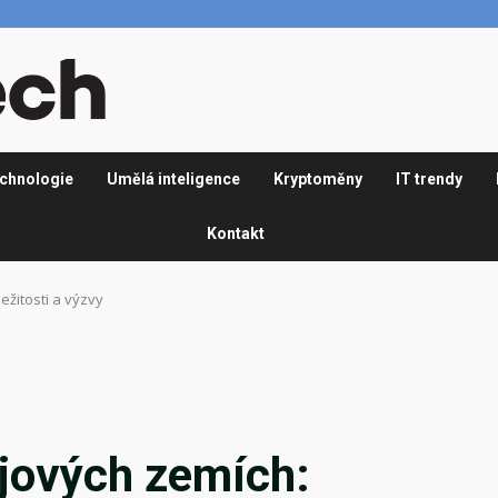
chnologie
Umělá inteligence
Kryptoměny
IT trendy
Kontakt
ežitosti a výzvy
jových zemích: