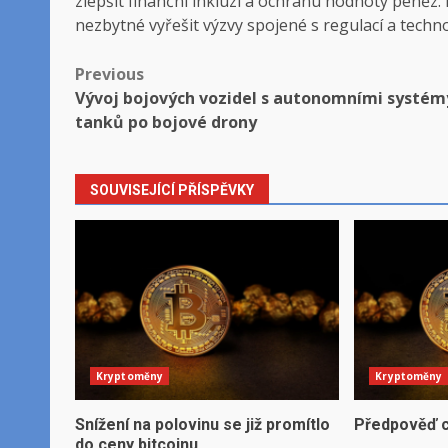
zlepšit finanční inkluzi a ochranu hodnoty peněz. N
nezbytné vyřešit výzvy spojené s regulací a techn
Post
Previous
Vývoj bojových vozidel s autonomními systém
navigation
tanků po bojové drony
SOUVISEJÍCÍ PŘÍSPĚVKY
Kryptoměny
Kryptoměny
Snížení na polovinu se již promítlo
Předpověď c
do ceny bitcoinu