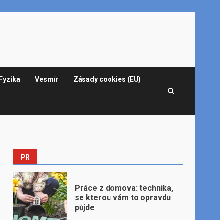
Fyzika
Vesmír
Zásady cookies (EU)
PR
Práce z domova: technika,
se kterou vám to opravdu
půjde