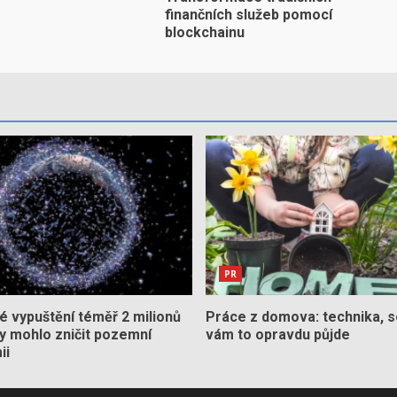
finančních služeb pomocí
blockchainu
PR
 vypuštění téměř 2 milionů
Práce z domova: technika, s
by mohlo zničit pozemní
vám to opravdu půjde
ii