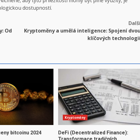
icméně, aby tyto příležitosti mohly být plně využity, je
ologickou dostupností.
Dalš
y: Od
Kryptoměny a umělá inteligence: Spojení dvo
klíčových technologi
Kryptoměny
eny bitcoinu 2024
DeFi (Decentralized Finance):
Transformace tradičních