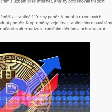
čním službám přes internet, aniž by potřebovali tradiční
ečnější a stabilnější formy peněz. V mnoha rozvojových
 hodnoty peněz. Kryptoměny, zejména stabilní mince navázány
občanům alternativu k tradičním měnám a ochranu proti