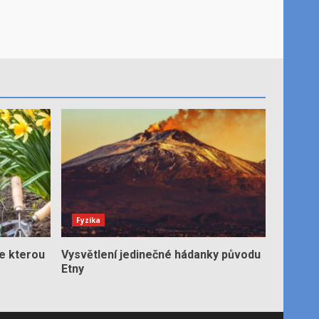
Fyzika
e kterou
Vysvětlení jedinečné hádanky původu
Etny