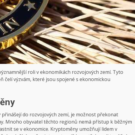
 významnější roli v ekonomikách rozvojových zemí. Tyto
oveň čelí výzvám, které jsou spojené s ekonomickou
měny
y přinášejí do rozvojových zemí, je možnost překonat
my. Mnoho obyvatel těchto regionů nemá přístup k běžným
astnit se v ekonomice. Kryptoměny umožňují lidem v