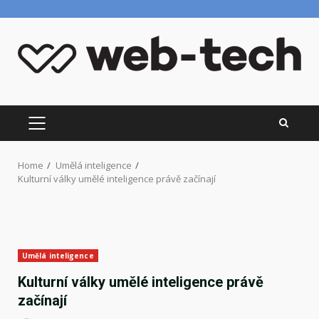
Skip
to
content
PRIMARY
MENU
Home
Umělá inteligence
Kulturní války umělé inteligence právě začínají
Umělá inteligence
Kulturní války umělé inteligence právě
začínají