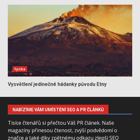
Fyzika
Vysvětlení jedinečné hádanky původu Etny
NABÍZÍME VÁM UMÍSTĚNÍ SEO A PR ČLÁNKŮ
Tisíce čtenářů si přečtou Váš PR článek. Naše
magazíny přinesou čtenost, zvýší podvědomí o
značce a také díky zpětnému odkazu zlepší SEO