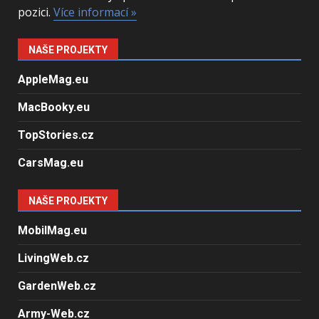
pozici.
Více informací »
NAŠE PROJEKTY
AppleMag.eu
MacBooky.eu
TopStories.cz
CarsMag.eu
NAŠE PROJEKTY
MobilMag.eu
LivingWeb.cz
GardenWeb.cz
Army-Web.cz