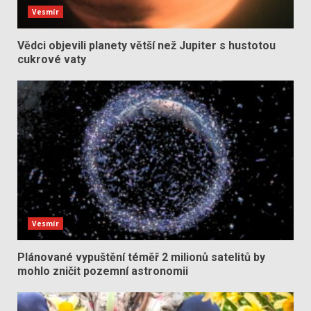
Vesmír
Vědci objevili planety větší než Jupiter s hustotou
cukrové vaty
Vesmír
Plánované vypuštění téměř 2 milionů satelitů by
mohlo zničit pozemní astronomii