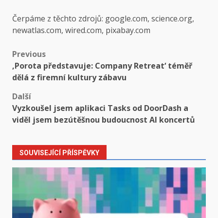
Čerpáme z těchto zdrojů: google.com, science.org,
newatlas.com, wired.com, pixabay.com
Post
Previous
‚Porota představuje: Company Retreat‘ téměř
navigation
dělá z firemní kultury zábavu
Další
Vyzkoušel jsem aplikaci Tasks od DoorDash a
viděl jsem bezútěšnou budoucnost AI koncertů
SOUVISEJÍCÍ PŘÍSPĚVKY