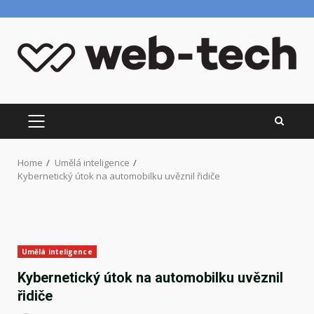
Skip
to
content
PRIMARY
MENU
Home
Umělá inteligence
Kybernetický útok na automobilku uvěznil řidiče
Umělá inteligence
Kybernetický útok na automobilku uvěznil
řidiče