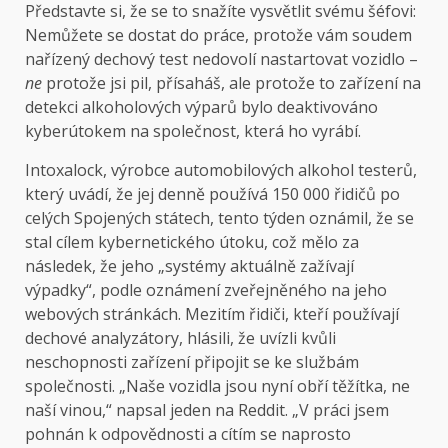
Představte si, že se to snažíte vysvětlit svému šéfovi:
Nemůžete se dostat do práce, protože vám soudem
nařízený dechový test nedovolí nastartovat vozidlo –
ne
protože jsi pil, přísaháš, ale protože to zařízení na
detekci alkoholových výparů bylo deaktivováno
kyberútokem na společnost, která ho vyrábí.
Intoxalock, výrobce automobilových alkohol testerů,
který uvádí, že jej denně používá 150 000 řidičů po
celých Spojených státech, tento týden oznámil, že se
stal cílem kybernetického útoku, což mělo za
následek, že jeho „systémy aktuálně zažívají
výpadky“, podle oznámení zveřejněného na jeho
webových stránkách. Mezitím řidiči, kteří používají
dechové analyzátory, hlásili, že uvízli kvůli
neschopnosti zařízení připojit se ke službám
společnosti. „Naše vozidla jsou nyní obří těžítka, ne
naší vinou,“ napsal jeden na Reddit. „V práci jsem
pohnán k odpovědnosti a cítím se naprosto