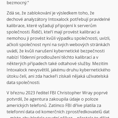
bezmocný.“
Zdá se, že zablokování je výsledkem toho, že
dechové analyzátory Intoxalock potřebují pravidelné
kalibrace, které vyžadují připojení k serverům
společnosti. Řidiči, kteří mají provést kalibraci a
nemohou ji provést kvůli výpadku společnosti, uvízli,
ačkoli společnost nyní na svých webových stránkách
uvádí, že kvůli narušení kybernetické bezpečnosti
nabízí 10denní prodloužení těchto kalibrací a v
některých případech také odtahové služby. Mezitím
Intoxalock nevysvětlil, jakému druhu kybernetického
útoku čelí, ani zda hackeři získali nějaká uživatelská
data společnosti.
V březnu 2023 ředitel FBI Christopher Wray poprvé
potvrdil, že agentura zakoupila údaje o poloze
amerických telefonů. Zatímco FBI dříve platila za
telefonní data od komerčních zprostředkovatelů dat