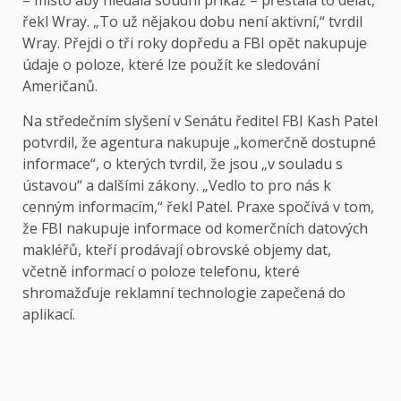
– místo aby hledala soudní příkaz – přestala to dělat,
řekl Wray. „To už nějakou dobu není aktivní,“ tvrdil
Wray. Přejdi o tři roky dopředu a FBI opět nakupuje
údaje o poloze, které lze použít ke sledování
Američanů.
Na středečním slyšení v Senátu ředitel FBI Kash Patel
potvrdil, že agentura nakupuje „komerčně dostupné
informace“, o kterých tvrdil, že jsou „v souladu s
ústavou“ a dalšími zákony. „Vedlo to pro nás k
cenným informacím,“ řekl Patel. Praxe spočívá v tom,
že FBI nakupuje informace od komerčních datových
makléřů, kteří prodávají obrovské objemy dat,
včetně informací o poloze telefonu, které
shromažďuje reklamní technologie zapečená do
aplikací.