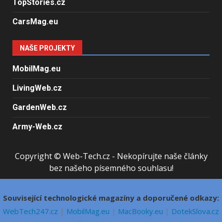
TopStories.cz
CarsMag.eu
NAŠE PROJEKTY
MobilMag.eu
LivingWeb.cz
GardenWeb.cz
Army-Web.cz
Copyright © Web-Tech.cz - Nekopírujte naše články
bez našeho písemného souhlasu!
Související technologické magazíny a doporučené odkazy:
WebTech247.cz
|
MobilMag.eu
|
MacBooky.eu
|
DotekSlova.cz