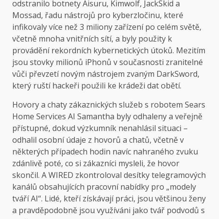
odstranilo botnety Aisuru, Kimwolf, JackSkid a
Mossad, řadu nástrojů pro kyberzločinu, které
infikovaly více než 3 miliony zařízení po celém světě,
včetně mnoha vnitřních sítí, a byly použity k
provádění rekordních kybernetických útoků. Mezitím
jsou stovky milionů iPhonů v současnosti zranitelné
vůči převzetí novým nástrojem zvaným DarkSword,
který ruští hackeři použili ke krádeži dat obětí.
Hovory a chaty zákaznických služeb s robotem Sears
Home Services AI Samantha byly odhaleny a veřejně
přístupné, dokud výzkumník nenahlásil situaci –
odhalil osobní údaje z hovorů a chatů, včetně v
některých případech hodin navíc nahraného zvuku
zdánlivě poté, co si zákazníci mysleli, že hovor
skončil. A WIRED zkontroloval desítky telegramových
kanálů obsahujících pracovní nabídky pro „modely
tváří AI“. Lidé, kteří získávají práci, jsou většinou ženy
a pravděpodobně jsou využíváni jako tvář podvodů s