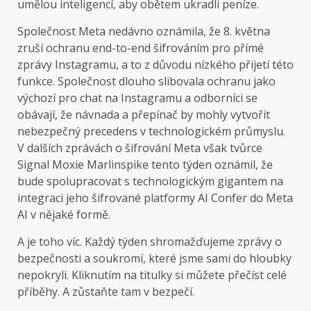
umělou inteligencí, aby obětem ukradli peníze.
Společnost Meta nedávno oznámila, že 8. května
zruší ochranu end-to-end šifrováním pro přímé
zprávy Instagramu, a to z důvodu nízkého přijetí této
funkce. Společnost dlouho slibovala ochranu jako
výchozí pro chat na Instagramu a odborníci se
obávají, že návnada a přepínač by mohly vytvořit
nebezpečný precedens v technologickém průmyslu.
V dalších zprávách o šifrování Meta však tvůrce
Signal Moxie Marlinspike tento týden oznámil, že
bude spolupracovat s technologickým gigantem na
integraci jeho šifrované platformy AI Confer do Meta
AI v nějaké formě.
A je toho víc. Každý týden shromažďujeme zprávy o
bezpečnosti a soukromí, které jsme sami do hloubky
nepokryli. Kliknutím na titulky si můžete přečíst celé
příběhy. A zůstaňte tam v bezpečí.