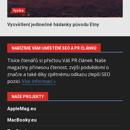
Fyzika
Vysvětlení jedinečné hádanky původu Etny
NABÍZÍME VÁM UMÍSTĚNÍ SEO A PR ČLÁNKŮ
Tisíce čtenářů si přečtou Váš PR článek. Naše
magazíny přinesou čtenost, zvýší podvědomí o
značce a také díky zpětnému odkazu zlepší SEO
pozici.
Více informací »
NAŠE PROJEKTY
AppleMag.eu
MacBooky.eu