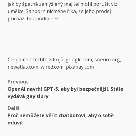
jak by špatně zamýšlený majitel mohl porušit vizi
umělce. Sanborn nicméně říká, že jeho prodej
přichází bez podmínek.
Čerpáme z těchto zdrojů: google.com, science.org,
newatlas.com, wired.com, pixabay.com
Post
Previous
OpenAI navrhl GPT-5, aby byl bezpečnější. Stále
navigation
vydává gay slury
Další
Proč nemůžete věřit chatbotovi, aby o sobě
mluvil