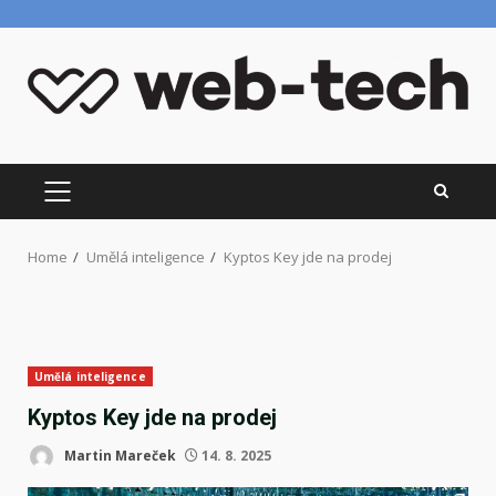
Skip
to
content
PRIMARY
MENU
Home
Umělá inteligence
Kyptos Key jde na prodej
Umělá inteligence
Kyptos Key jde na prodej
Martin Mareček
14. 8. 2025