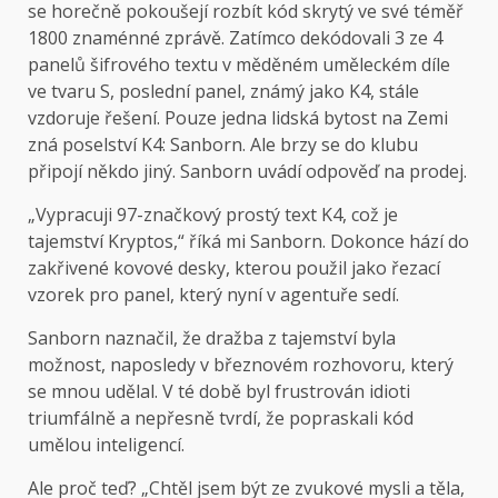
se horečně pokoušejí rozbít kód skrytý ve své téměř
1800 znaménné zprávě. Zatímco dekódovali 3 ze 4
panelů šifrového textu v měděném uměleckém díle
ve tvaru S, poslední panel, známý jako K4, stále
vzdoruje řešení. Pouze jedna lidská bytost na Zemi
zná poselství K4: Sanborn. Ale brzy se do klubu
připojí někdo jiný. Sanborn uvádí odpověď na prodej.
„Vypracuji 97-značkový prostý text K4, což je
tajemství Kryptos,“ říká mi Sanborn. Dokonce hází do
zakřivené kovové desky, kterou použil jako řezací
vzorek pro panel, který nyní v agentuře sedí.
Sanborn naznačil, že dražba z tajemství byla
možnost, naposledy v březnovém rozhovoru, který
se mnou udělal. V té době byl frustrován idioti
triumfálně a nepřesně tvrdí, že popraskali kód
umělou inteligencí.
Ale proč teď? „Chtěl jsem být ze zvukové mysli a těla,