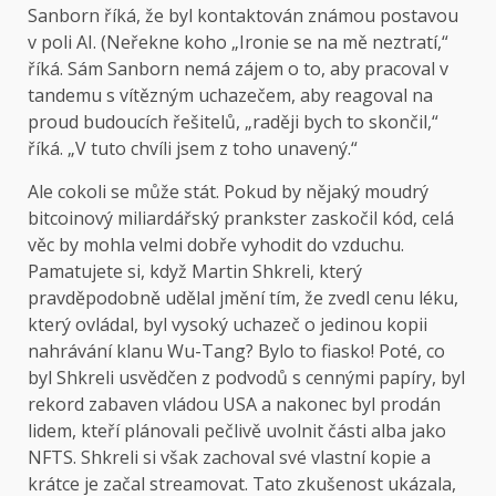
Sanborn říká, že byl kontaktován známou postavou
v poli AI. (Neřekne koho „Ironie se na mě neztratí,“
říká. Sám Sanborn nemá zájem o to, aby pracoval v
tandemu s vítězným uchazečem, aby reagoval na
proud budoucích řešitelů, „raději bych to skončil,“
říká. „V tuto chvíli jsem z toho unavený.“
Ale cokoli se může stát. Pokud by nějaký moudrý
bitcoinový miliardářský prankster zaskočil kód, celá
věc by mohla velmi dobře vyhodit do vzduchu.
Pamatujete si, když Martin Shkreli, který
pravděpodobně udělal jmění tím, že zvedl cenu léku,
který ovládal, byl vysoký uchazeč o jedinou kopii
nahrávání klanu Wu-Tang? Bylo to fiasko! Poté, co
byl Shkreli usvědčen z podvodů s cennými papíry, byl
rekord zabaven vládou USA a nakonec byl prodán
lidem, kteří plánovali pečlivě uvolnit části alba jako
NFTS. Shkreli si však zachoval své vlastní kopie a
krátce je začal streamovat. Tato zkušenost ukázala,