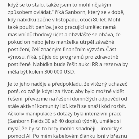
když se to stalo, takže jsem to mohl nějakým
způsobem ovládat,“ říká Sanborn, který se v době,
kdy nabídku začne v listopadu, otočí 80 let. Mohl
také použít peníze. Jako pracující umělec nemá
masivní důchodový účet a obzvláště se obává, že
pokud on nebo jeho manželka utrpěl závažné
postižení, čelí značným finančním výzvám. Část
výnosu, říká, půjde do programů pro zdravotně
postižené. Nabídka bude řešit aukci RR a rezerva by
měla být kolem 300 000 USD.
Je to jeho naděje a předpokladu, že vítězný uchazeč
poté, co zažije kdysi za život, aby bylo možné vidět
řešení, převezme na řešení domnělých odpovědí od
stále aktivní komunity lidí, kteří se snaží kód rozbít.
Ačkoliv manipulace s dotazy byla intenzivní práce
(Sanborn Fields 30 až 40 dopisů týdně), umělec si
myslí, že by se to brzy mohlo snadněji – ironicky s
pomocí AI. Po mém kabelovém článku loni v březnu