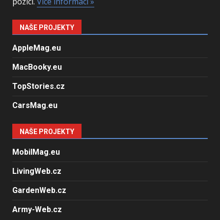
pozici.
Více informací »
NAŠE PROJEKTY
AppleMag.eu
MacBooky.eu
TopStories.cz
CarsMag.eu
NAŠE PROJEKTY
MobilMag.eu
LivingWeb.cz
GardenWeb.cz
Army-Web.cz