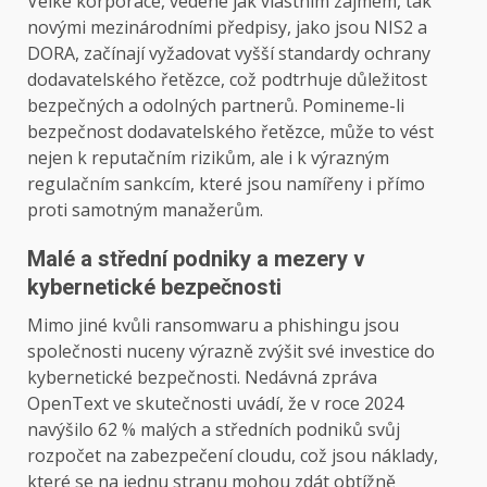
Velké korporace, vedené jak vlastním zájmem, tak
novými mezinárodními předpisy, jako jsou NIS2 a
DORA, začínají vyžadovat vyšší standardy ochrany
dodavatelského řetězce, což podtrhuje důležitost
bezpečných a odolných partnerů. Pomineme-li
bezpečnost dodavatelského řetězce, může to vést
nejen k reputačním rizikům, ale i k výrazným
regulačním sankcím, které jsou namířeny i přímo
proti samotným manažerům.
Malé a střední podniky a mezery v
kybernetické bezpečnosti
Mimo jiné kvůli ransomwaru a phishingu jsou
společnosti nuceny výrazně zvýšit své investice do
kybernetické bezpečnosti. Nedávná zpráva
OpenText ve skutečnosti uvádí, že v roce 2024
navýšilo 62 % malých a středních podniků svůj
rozpočet na zabezpečení cloudu, což jsou náklady,
které se na jednu stranu mohou zdát obtížně