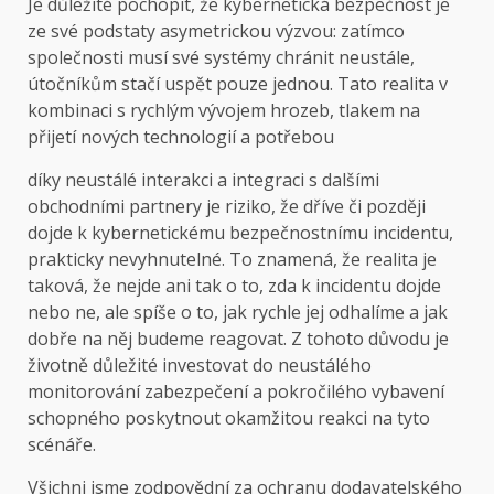
Je důležité pochopit, že kybernetická bezpečnost je
ze své podstaty asymetrickou výzvou: zatímco
společnosti musí své systémy chránit neustále,
útočníkům stačí uspět pouze jednou. Tato realita v
kombinaci s rychlým vývojem hrozeb, tlakem na
přijetí nových technologií a potřebou
díky neustálé interakci a integraci s dalšími
obchodními partnery je riziko, že dříve či později
dojde k kybernetickému bezpečnostnímu incidentu,
prakticky nevyhnutelné. To znamená, že realita je
taková, že nejde ani tak o to, zda k incidentu dojde
nebo ne, ale spíše o to, jak rychle jej odhalíme a jak
dobře na něj budeme reagovat. Z tohoto důvodu je
životně důležité investovat do neustálého
monitorování zabezpečení a pokročilého vybavení
schopného poskytnout okamžitou reakci na tyto
scénáře.
Všichni jsme zodpovědní za ochranu dodavatelského