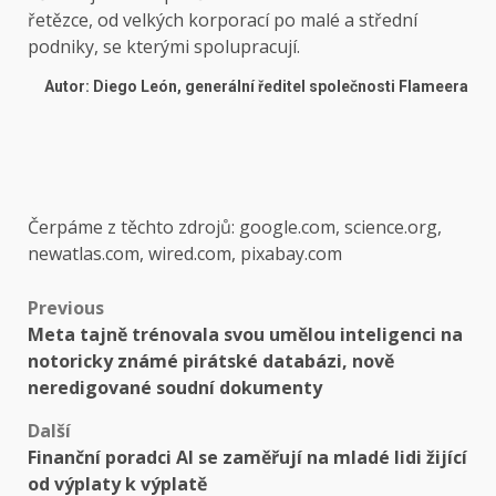
řetězce, od velkých korporací po malé a střední
podniky, se kterými spolupracují.
Autor: Diego León, generální ředitel společnosti Flameera
Čerpáme z těchto zdrojů: google.com, science.org,
newatlas.com, wired.com, pixabay.com
Post
Previous
Meta tajně trénovala svou umělou inteligenci na
navigation
notoricky známé pirátské databázi, nově
neredigované soudní dokumenty
Další
Finanční poradci AI se zaměřují na mladé lidi žijící
od výplaty k výplatě