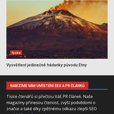
Fyzika
Vysvětlení jedinečné hádanky původu Etny
NABÍZÍME VÁM UMÍSTĚNÍ SEO A PR ČLÁNKŮ
Tisíce čtenářů si přečtou Váš PR článek. Naše
magazíny přinesou čtenost, zvýší podvědomí o
značce a také díky zpětnému odkazu zlepší SEO