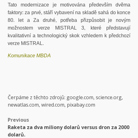
Tato modernizace je motivována především dvěma
faktory: za prvé,
stáří vybavení na skladě sahá do konce
80. let a
Za druhé, potřeba přizpůsobit je novým
možnostem
verze MISTRAL 3, které představují
kvalitativní a technologický skok vzhledem k
předchozí
verze MISTRAL.
Komunikace MBDA
Čerpáme z těchto zdrojů: google.com, science.org,
newatlas.com, wired.com, pixabay.com
Post
Previous
Raketa za dva miliony dolarů versus dron za 2000
navigation
dolarů.