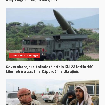
třídy Taigei. – Vojenská galaxie
Armádní technologie
Severokorejská balistická střela KN-23 letěla 460
kilometrů a zasáhla Záporoží na Ukrajině.