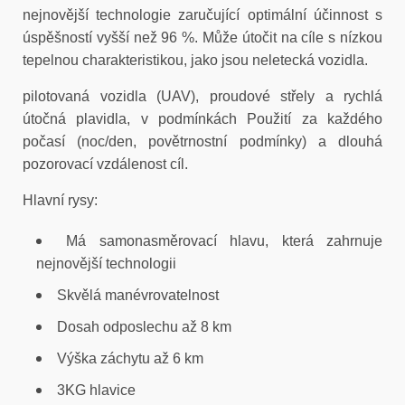
nejnovější technologie zaručující optimální účinnost s
úspěšností vyšší než
96 %. Může útočit na cíle s nízkou
tepelnou charakteristikou, jako jsou neletecká vozidla.
pilotovaná vozidla (UAV), proudové střely a rychlá
útočná plavidla, v podmínkách
Použití za každého
počasí (noc/den, povětrnostní podmínky) a dlouhá
pozorovací vzdálenost
cíl.
Hlavní rysy:
Má samonasměrovací hlavu, která zahrnuje
nejnovější technologii
Skvělá manévrovatelnost
Dosah odposlechu až 8 km
Výška záchytu až 6 km
3KG hlavice