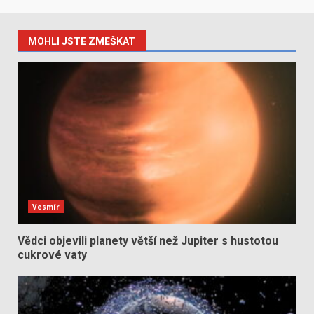
MOHLI JSTE ZMEŠKAT
Vesmír
Vědci objevili planety větší než Jupiter s hustotou
cukrové vaty