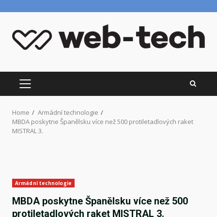
Skip
to
content
PRIMARY
MENU
Home
Armádní technologie
MBDA poskytne Španělsku více než 500 protiletadlových raket
MISTRAL 3.
Armádní technologie
MBDA poskytne Španělsku více než 500
protiletadlových raket MISTRAL 3.