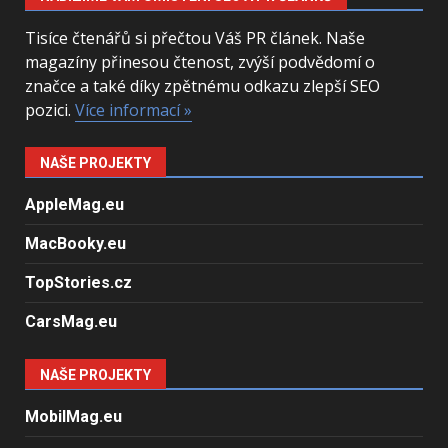
Tisíce čtenářů si přečtou Váš PR článek. Naše
magazíny přinesou čtenost, zvýší podvědomí o
značce a také díky zpětnému odkazu zlepší SEO
pozici.
Více informací »
NAŠE PROJEKTY
AppleMag.eu
MacBooky.eu
TopStories.cz
CarsMag.eu
NAŠE PROJEKTY
MobilMag.eu