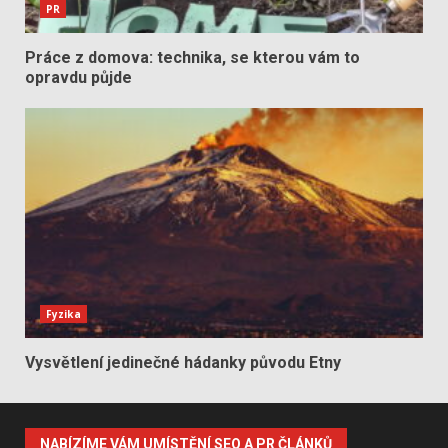
PR
Práce z domova: technika, se kterou vám to
opravdu půjde
Fyzika
Vysvětlení jedinečné hádanky původu Etny
NABÍZÍME VÁM UMÍSTĚNÍ SEO A PR ČLÁNKŮ