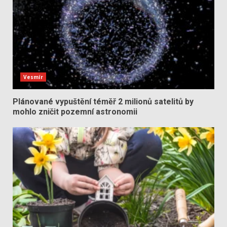
Vesmír
Plánované vypuštění téměř 2 milionů satelitů by
mohlo zničit pozemní astronomii