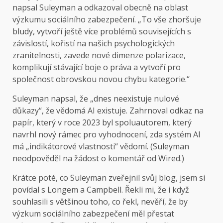
napsal Suleyman a odkazoval obecně na oblast
výzkumu sociálního zabezpečení. „To vše zhoršuje
bludy, vytvoří ještě více problémů souvisejících s
závislostí, kořistí na našich psychologických
zranitelnosti, zavede nové dimenze polarizace,
komplikují stávající boje o práva a vytvoří pro
společnost obrovskou novou chybu kategorie.“
Suleyman napsal, že „dnes neexistuje nulové
důkazy“, že vědomá AI existuje. Zahrnoval odkaz na
papír, který v roce 2023 byl spoluautorem, který
navrhl nový rámec pro vyhodnocení, zda systém AI
má „indikátorové vlastnosti“ vědomí. (Suleyman
neodpověděl na žádost o komentář od Wired.)
Krátce poté, co Suleyman zveřejnil svůj blog, jsem si
povídal s Longem a Campbell. Řekli mi, že i když
souhlasili s většinou toho, co řekl, nevěří, že by
výzkum sociálního zabezpečení měl přestat