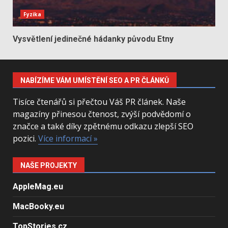
Fyzika
Vysvětlení jedinečné hádanky původu Etny
NABÍZÍME VÁM UMÍSTĚNÍ SEO A PR ČLÁNKŮ
Tisíce čtenářů si přečtou Váš PR článek. Naše
magazíny přinesou čtenost, zvýší podvědomí o
značce a také díky zpětnému odkazu zlepší SEO
pozici.
Více informací »
NAŠE PROJEKTY
AppleMag.eu
MacBooky.eu
TopStories.cz