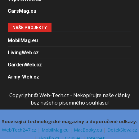
CarsMag.eu
NAŠE PROJEKTY
MobilMag.eu
LivingWeb.cz
GardenWeb.cz
Army-Web.cz
Copyright © Web-Tech.cz - Nekopírujte naše články
bez našeho písemného souhlasu!
Související technologické magazíny a doporučené odkazy:
WebTech247.cz
|
MobilMag.eu
|
MacBooky.eu
|
DotekSlova.cz
|
Ekoafin.cz
|
CZIN.eu
|
Internet