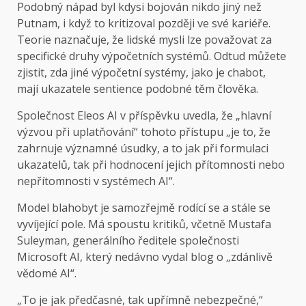
Podobný nápad byl kdysi bojován nikdo jiný než
Putnam, i když to kritizoval později ve své kariéře.
Teorie naznačuje, že lidské mysli lze považovat za
specifické druhy výpočetních systémů. Odtud můžete
zjistit, zda jiné výpočetní systémy, jako je chabot,
mají ukazatele sentience podobné těm člověka.
Společnost Eleos AI v příspěvku uvedla, že „hlavní
výzvou při uplatňování“ tohoto přístupu „je to, že
zahrnuje významné úsudky, a to jak při formulaci
ukazatelů, tak při hodnocení jejich přítomnosti nebo
nepřítomnosti v systémech AI“.
Model blahobyt je samozřejmě rodící se a stále se
vyvíjející pole. Má spoustu kritiků, včetně Mustafa
Suleyman, generálního ředitele společnosti
Microsoft AI, který nedávno vydal blog o „zdánlivě
vědomé AI“.
„To je jak předčasné, tak upřímně nebezpečné,“