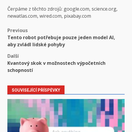
Čerpáme z těchto zdrojů: google.com, science.org,
newatlas.com, wired.com, pixabay.com
Post
Previous
Tento robot potřebuje pouze jeden model AI,
navigation
aby zvládl lidské pohyby
Další
Kvantový skok v možnostech výpočetních
schopností
SOUVISEJÍCÍ PŘÍSPĚVKY