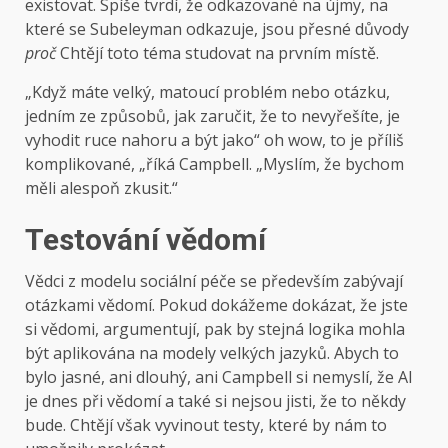
existovat. Spíše tvrdí, že odkazované na újmy, na
které se Subeleyman odkazuje, jsou přesné důvody
proč
Chtějí toto téma studovat na prvním místě.
„Když máte velký, matoucí problém nebo otázku,
jedním ze způsobů, jak zaručit, že to nevyřešíte, je
vyhodit ruce nahoru a být jako“ oh wow, to je příliš
komplikované, „říká Campbell. „Myslím, že bychom
měli alespoň zkusit.“
Testování vědomí
Vědci z modelu sociální péče se především zabývají
otázkami vědomí. Pokud dokážeme dokázat, že jste
si vědomi, argumentují, pak by stejná logika mohla
být aplikována na modely velkých jazyků. Abych to
bylo jasné, ani dlouhý, ani Campbell si nemyslí, že AI
je dnes při vědomí a také si nejsou jisti, že to někdy
bude. Chtějí však vyvinout testy, které by nám to