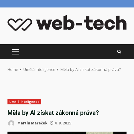
Skip
to
content
PRIMARY
MENU
Home
Umělá inteligence
Měla by AI získat zákonná práva?
Umělá inteligence
Měla by AI získat zákonná práva?
Martin Mareček
4. 9. 2025