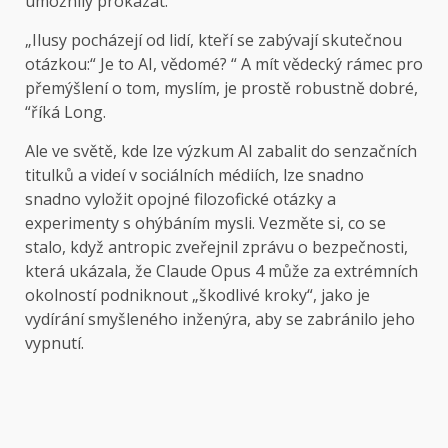
umožnily prokázat.
„Ilusy pocházejí od lidí, kteří se zabývají skutečnou
otázkou:“ Je to AI, vědomé? “ A mít vědecký rámec pro
přemýšlení o tom, myslím, je prostě robustně dobré,
“říká Long.
Ale ve světě, kde lze výzkum AI zabalit do senzačních
titulků a videí v sociálních médiích, lze snadno
snadno vyložit opojné filozofické otázky a
experimenty s ohýbáním mysli. Vezměte si, co se
stalo, když antropic zveřejnil zprávu o bezpečnosti,
která ukázala, že Claude Opus 4 může za extrémních
okolností podniknout „škodlivé kroky“, jako je
vydírání smyšleného inženýra, aby se zabránilo jeho
vypnutí.