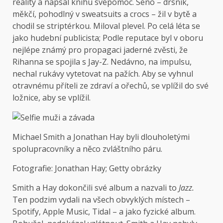
reality a napsal knihu svépomoc. Seno – drsník,
měkčí, pohodlný v sweatsuits a crocs – žil v bytě a
chodil se striptérkou. Miloval plevel. Po celá léta se
jako hudební publicista; Podle reputace byl v oboru
nejlépe známý pro propagaci jaderné zvěsti, že
Rihanna se spojila s Jay-Z. Nedávno, na impulsu,
nechal rukávy vytetovat na pažích. Aby se vyhnul
otravnému příteli ze zdraví a ořechů, se vplížil do své
ložnice, aby se vplížil.
Michael Smith a Jonathan Hay byli dlouholetými
spolupracovníky a něco zvláštního páru.
Fotografie: Jonathan Hay; Getty obrázky
Smith a Hay dokončili své album a nazvali to
Jazz.
Ten podzim vydali na všech obvyklých místech –
Spotify, Apple Music, Tidal – a jako fyzické album.