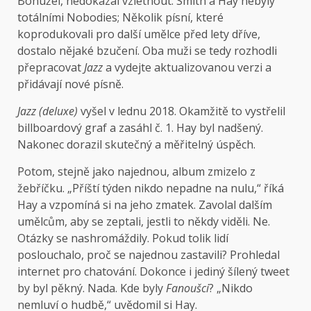
Bohužel, nedokázal vzlétnout. Smith a Hay nebyly
totálními Nobodies; Několik písní, které
koprodukovali pro další umělce před lety dříve,
dostalo nějaké bzučení. Oba muži se tedy rozhodli
přepracovat
Jazz
a vydejte aktualizovanou verzi a
přidávají nové písně.
Jazz (deluxe)
vyšel v lednu 2018. Okamžitě to vystřelil
billboardový graf a zasáhl č. 1. Hay byl nadšený.
Nakonec dorazil skutečný a měřitelný úspěch.
Potom, stejně jako najednou, album zmizelo z
žebříčku. „Příští týden nikdo nepadne na nulu,“ říká
Hay a vzpomíná si na jeho zmatek. Zavolal dalším
umělcům, aby se zeptali, jestli to někdy viděli. Ne.
Otázky se nashromáždily. Pokud tolik lidí
poslouchalo, proč se najednou zastavili? Prohledal
internet pro chatování. Dokonce i jediný šílený tweet
by byl pěkný. Nada. Kde byly
Fanoušci
? „Nikdo
nemluví o hudbě,“ uvědomil si Hay.