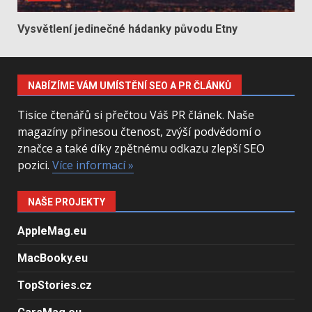
Vysvětlení jedinečné hádanky původu Etny
NABÍZÍME VÁM UMÍSTĚNÍ SEO A PR ČLÁNKŮ
Tisíce čtenářů si přečtou Váš PR článek. Naše
magazíny přinesou čtenost, zvýší podvědomí o
značce a také díky zpětnému odkazu zlepší SEO
pozici.
Více informací »
NAŠE PROJEKTY
AppleMag.eu
MacBooky.eu
TopStories.cz