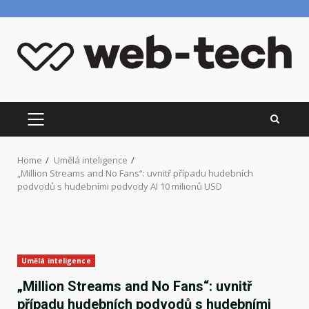
Skip
to
content
PRIMARY
MENU
Home
Umělá inteligence
„Million Streams and No Fans“: uvnitř případu hudebních
podvodů s hudebními podvody AI 10 milionů USD
Umělá inteligence
„Million Streams and No Fans“: uvnitř
případu hudebních podvodů s hudebními