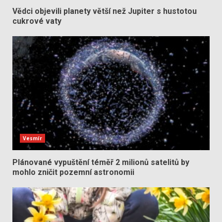
Vědci objevili planety větší než Jupiter s hustotou
cukrové vaty
Vesmír
Plánované vypuštění téměř 2 milionů satelitů by
mohlo zničit pozemní astronomii