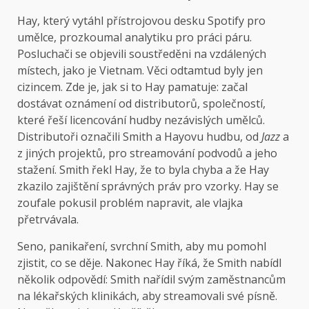
Hay, který vytáhl přístrojovou desku Spotify pro
umělce, prozkoumal analytiku pro práci páru.
Posluchači se objevili soustředěni na vzdálených
místech, jako je Vietnam. Věci odtamtud byly jen
cizincem. Zde je, jak si to Hay pamatuje: začal
dostávat oznámení od distributorů, společností,
které řeší licencování hudby nezávislých umělců.
Distributoři označili Smith a Hayovu hudbu, od
Jazz
a
z jiných projektů, pro streamování podvodů a jeho
stažení. Smith řekl Hay, že to byla chyba a že Hay
zkazilo zajištění správných práv pro vzorky. Hay se
zoufale pokusil problém napravit, ale vlajka
přetrvávala.
Seno, panikaření, svrchní Smith, aby mu pomohl
zjistit, co se děje. Nakonec Hay říká, že Smith nabídl
několik odpovědí: Smith nařídil svým zaměstnancům
na lékařských klinikách, aby streamovali své písně.