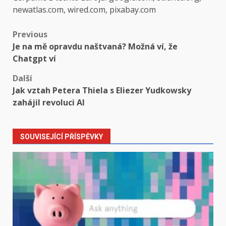
newatlas.com, wired.com, pixabay.com
Post
Previous
Je na mě opravdu naštvaná? Možná ví, že
navigation
Chatgpt ví
Další
Jak vztah Petera Thiela s Eliezer Yudkowsky
zahájil revoluci AI
SOUVISEJÍCÍ PŘÍSPĚVKY