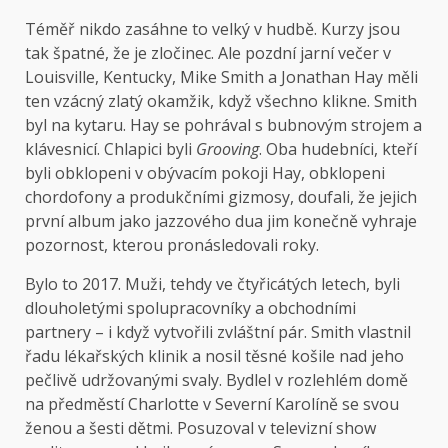
Téměř nikdo
zasáhne to velký v hudbě. Kurzy jsou
tak špatné, že je zločinec. Ale pozdní jarní večer v
Louisville, Kentucky, Mike Smith a Jonathan Hay měli
ten vzácný zlatý okamžik, když všechno klikne. Smith
byl na kytaru. Hay se pohrával s bubnovým strojem a
klávesnicí. Chlapici byli
Grooving
. Oba hudebníci, kteří
byli obklopeni v obývacím pokoji Hay, obklopeni
chordofony a produkčními gizmosy, doufali, že jejich
první album jako jazzového dua jim konečně vyhraje
pozornost, kterou pronásledovali roky.
Bylo to 2017. Muži, tehdy ve čtyřicátých letech, byli
dlouholetými spolupracovníky a obchodními
partnery – i když vytvořili zvláštní pár. Smith vlastnil
řadu lékařských klinik a nosil těsné košile nad jeho
pečlivě udržovanými svaly. Bydlel v rozlehlém domě
na předměstí Charlotte v Severní Karolíně se svou
ženou a šesti dětmi. Posuzoval v televizní show