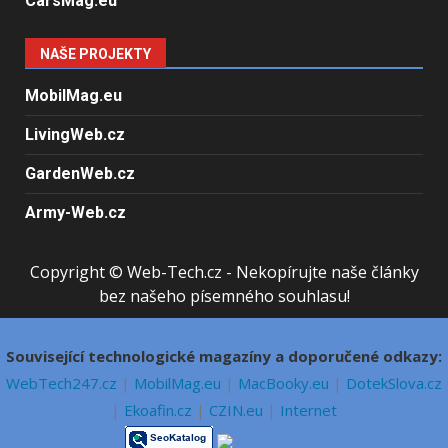
CarsMag.eu
NAŠE PROJEKTY
MobilMag.eu
LivingWeb.cz
GardenWeb.cz
Army-Web.cz
Copyright © Web-Tech.cz - Nekopírujte naše články
bez našeho písemného souhlasu!
Související technologické magazíny a doporučené odkazy:
WebTech247.cz
|
MobilMag.eu
|
MacBooky.eu
|
DotekSlova.cz
|
Ekoafin.cz
|
CZIN.eu
|
Internet