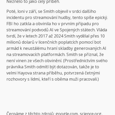
Neznělo to jako celý příběh.
Poté, loni v září, se Smith objevil v srdci dalšího
incidentu pro streamování hudby, tento spíše epický.
FBI ho zatkla a obvinila ho v prvním případu pro
streamování podvodů AI ve Spojených státech. Vláda
tvrdí, že v letech 2017 až 2024 Smith vydělal přes 10
milionů dolarů v licenčních poplatcích pomocí bot
armád k neustálému hraní skladby generovaných AI
na streamovacích platformách. Smith se přiznal, že
není vinen ze všech obvinění. (Prostřednictvím svého
právníka Smith odmítl být dotazován, takže je to
velmi Hayova strana příběhu, potvrzená četnými
rozhovory s lidmi, kteří s oběma muži pracovali.)
Čerpáme z těchto zdrojů: google.com, science.org,