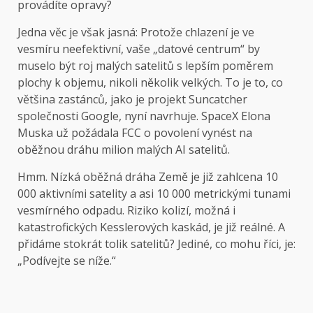
provádíte opravy?
Jedna věc je však jasná: Protože chlazení je ve
vesmíru neefektivní, vaše „datové centrum“ by
muselo být roj malých satelitů s lepším poměrem
plochy k objemu, nikoli několik velkých. To je to, co
většina zastánců, jako je projekt Suncatcher
společnosti Google, nyní navrhuje. SpaceX Elona
Muska už požádala FCC o povolení vynést na
oběžnou dráhu milion malých AI satelitů.
Hmm. Nízká oběžná dráha Země je již zahlcena 10
000 aktivními satelity a asi 10 000 metrickými tunami
vesmírného odpadu. Riziko kolizí, možná i
katastrofických Kesslerových kaskád, je již reálné. A
přidáme stokrát tolik satelitů? Jediné, co mohu říci, je:
„Podívejte se níže.“