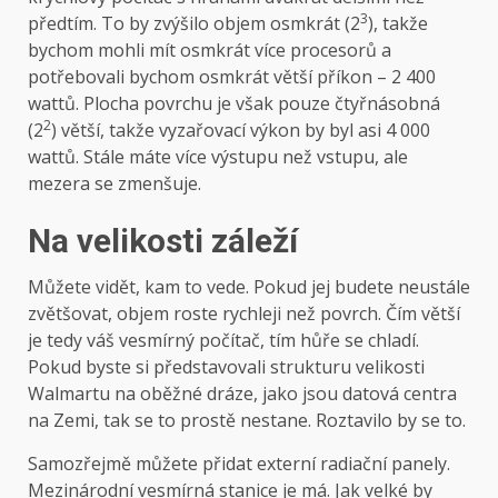
3
předtím. To by zvýšilo objem osmkrát (2
), takže
bychom mohli mít osmkrát více procesorů a
potřebovali bychom osmkrát větší příkon – 2 400
wattů. Plocha povrchu je však pouze čtyřnásobná
2
(2
) větší, takže vyzařovací výkon by byl asi 4 000
wattů. Stále máte více výstupu než vstupu, ale
mezera se zmenšuje.
Na velikosti záleží
Můžete vidět, kam to vede. Pokud jej budete neustále
zvětšovat, objem roste rychleji než povrch. Čím větší
je tedy váš vesmírný počítač, tím hůře se chladí.
Pokud byste si představovali strukturu velikosti
Walmartu na oběžné dráze, jako jsou datová centra
na Zemi, tak se to prostě nestane. Roztavilo by se to.
Samozřejmě můžete přidat externí radiační panely.
Mezinárodní vesmírná stanice je má. Jak velké by