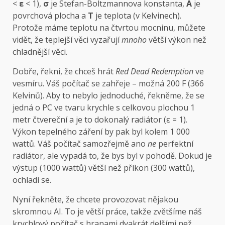
<
ε
< 1),
σ
je Stefan-Boltzmannova konstanta,
A
je
povrchová plocha a
T
je teplota (v Kelvinech).
Protože máme teplotu na čtvrtou mocninu, můžete
vidět, že teplejší věci vyzařují
mnoho
větší výkon než
chladnější věci.
Dobře, řekni, že chceš hrát
Red Dead Redemption
ve
vesmíru. Váš počítač se zahřeje – možná 200 F (366
Kelvinů). Aby to nebylo jednoduché, řekněme, že se
jedná o PC ve tvaru krychle s celkovou plochou 1
metr čtvereční a je to dokonalý radiátor (ε = 1).
Výkon tepelného záření by pak byl kolem 1 000
wattů. Váš počítač samozřejmě ano
ne
perfektní
radiátor, ale vypadá to, že bys byl v pohodě. Dokud je
výstup (1000 wattů) větší než příkon (300 wattů),
ochladí se.
Nyní řekněte, že chcete provozovat nějakou
skromnou AI. To je větší práce, takže zvětšíme náš
krychlový počítač s hranami dvakrát delšími než