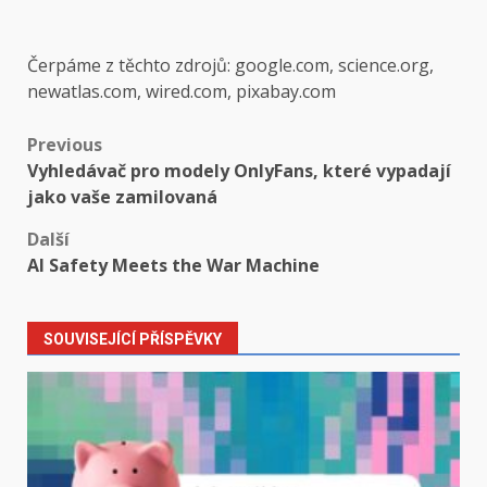
Čerpáme z těchto zdrojů: google.com, science.org,
newatlas.com, wired.com, pixabay.com
Post
Previous
Vyhledávač pro modely OnlyFans, které vypadají
navigation
jako vaše zamilovaná
Další
AI Safety Meets the War Machine
SOUVISEJÍCÍ PŘÍSPĚVKY