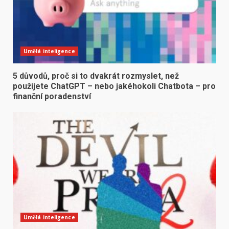
Umělá inteligence
5 důvodů, proč si to dvakrát rozmyslet, než
použijete ChatGPT – nebo jakéhokoli Chatbota – pro
finanční poradenství
Umělá inteligence