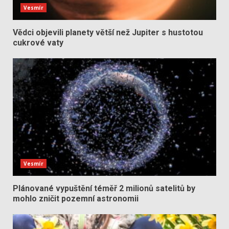
Vesmír
Vědci objevili planety větší než Jupiter s hustotou
cukrové vaty
Vesmír
Plánované vypuštění téměř 2 milionů satelitů by
mohlo zničit pozemní astronomii