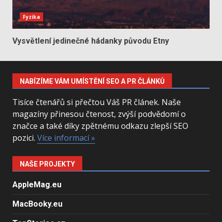
Fyzika
Vysvětlení jedinečné hádanky původu Etny
NABÍZÍME VÁM UMÍSTĚNÍ SEO A PR ČLÁNKŮ
Tisíce čtenářů si přečtou Váš PR článek. Naše
magazíny přinesou čtenost, zvýší podvědomí o
značce a také díky zpětnému odkazu zlepší SEO
pozici.
Více informací »
NAŠE PROJEKTY
AppleMag.eu
MacBooky.eu