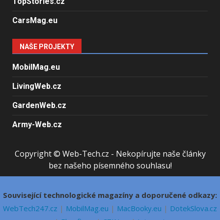
TopStories.cz
CarsMag.eu
NAŠE PROJEKTY
MobilMag.eu
LivingWeb.cz
GardenWeb.cz
Army-Web.cz
Copyright © Web-Tech.cz - Nekopírujte naše články
bez našeho písemného souhlasu!
Související technologické magazíny a doporučené odkazy:
WebTech247.cz
|
MobilMag.eu
|
MacBooky.eu
|
DotekSlova.cz