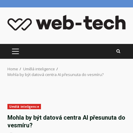
Skip
to
content
PRIMARY
MENU
Home
Umělá inteligence
Mohla by být datová centra AI přesunuta do vesmíru?
Umělá inteligence
Mohla by být datová centra AI přesunuta do
vesmíru?