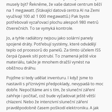
musely být? Řekněme, že vaše datové centrum běží
na 1 megawatt. (Stávající datová centra AI na Zemi
využívají 100 až 1 000 megawattů.) Pak byste
potřebovali vyzařovací plochu alespoň 980 metrů
čtverečních. To se vymyká kontrole.
Jo, a tyhle radiátory nejsou jako solární panely
spojené dráty. Potřebují systémy, které odvádějí
teplo od procesorů do panelů. Za tímto účelem ISS
čerpá čpavek sítí potrubí. To znamená ještě více
materiálu, takže je mnohem dražší vynést na
oběžnou dráhu.
Pojďme si tedy udělat inventuru. I když jsme to
nastavili s příznivými předpoklady, nevypadá to moc
dobře. Nepočítáme ani s tím, že sluneční záření
zahřeje i počítač, což bude vyžadovat ještě větší
chlazení. Nebo že intenzivní sluneční záření
pravděpodobně časem poškodí elektroniku. A jak