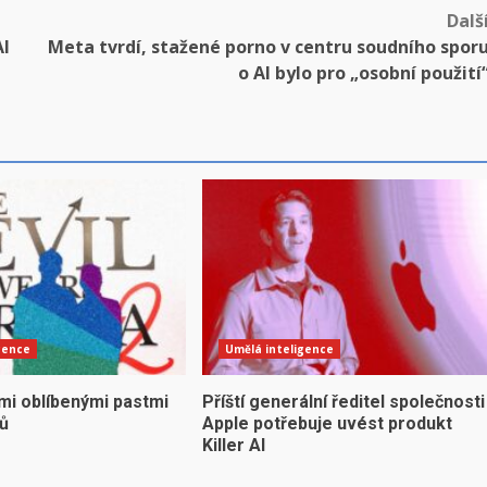
Dalš
AI
Meta tvrdí, stažené porno v centru soudního spor
o AI bylo pro „osobní použití
gence
Umělá inteligence
mi oblíbenými pastmi
Příští generální ředitel společnosti
yů
Apple potřebuje uvést produkt
Killer AI