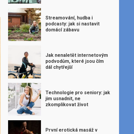
Streamování, hudba i
podcasty: jak si nastavit
domácí zábavu
Jak nenaletět internetovým
podvodům, které jsou čím
dál chytřejší
Technologie pro seniory: jak
jim usnadnit, ne
zkomplikovat život
První erotická masáž v