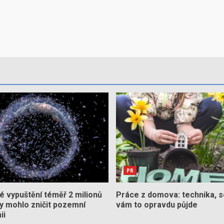
PR
 vypuštění téměř 2 milionů
Práce z domova: technika, s
by mohlo zničit pozemní
vám to opravdu půjde
ii