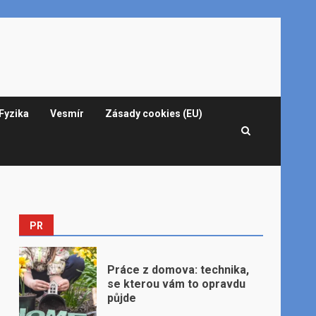
Fyzika
Vesmír
Zásady cookies (EU)
PR
Práce z domova: technika,
se kterou vám to opravdu
půjde