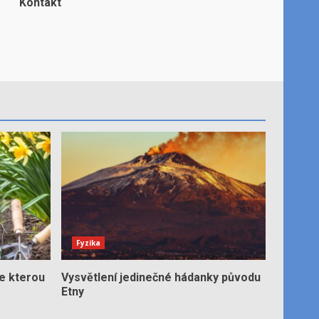
Kontakt
Fyzika
e kterou
Vysvětlení jedinečné hádanky původu
Etny