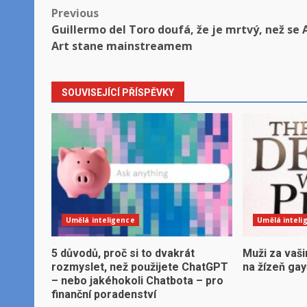
Post
Previous
Guillermo del Toro doufá, že je mrtvý, než se 
navigation
Art stane mainstreamem
SOUVISEJÍCÍ PŘÍSPĚVKY
Umělá inteligence
Umělá inteli
5 důvodů, proč si to dvakrát
Muži za vaši
rozmyslet, než použijete ChatGPT
na žízeň ga
– nebo jakéhokoli Chatbota – pro
finanční poradenství