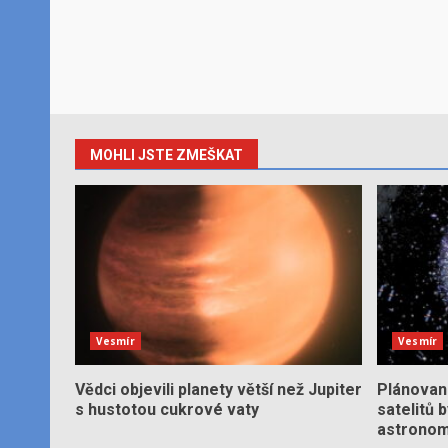
MOHLI JSTE ZMEŠKAT
Vesmír
Vesmír
Vědci objevili planety větší než Jupiter
Plánované
s hustotou cukrové vaty
satelitů 
astronom