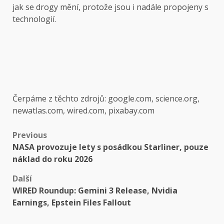
jak se drogy mění, protože jsou i nadále propojeny s
technologií.
Čerpáme z těchto zdrojů: google.com, science.org,
newatlas.com, wired.com, pixabay.com
Post
Previous
NASA provozuje lety s posádkou Starliner, pouze
navigation
náklad do roku 2026
Další
WIRED Roundup: Gemini 3 Release, Nvidia
Earnings, Epstein Files Fallout