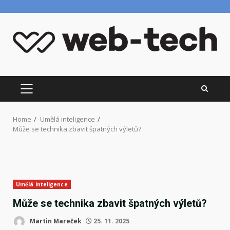
Skip
to
content
PRIMARY
MENU
Home
Umělá inteligence
Může se technika zbavit špatných výletů?
Umělá inteligence
Může se technika zbavit špatných výletů?
Martin Mareček
25. 11. 2025