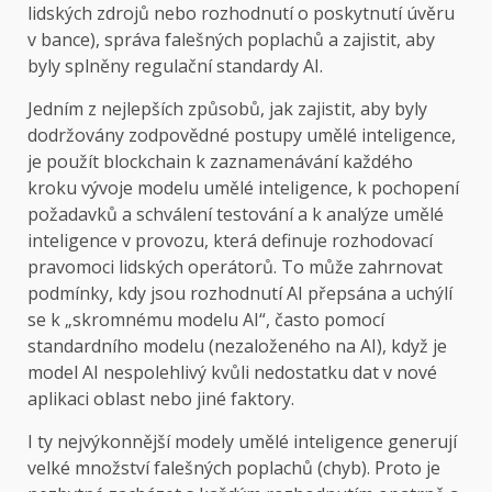
lidských zdrojů nebo rozhodnutí o poskytnutí úvěru
v bance), správa falešných poplachů a zajistit, aby
byly splněny regulační standardy AI.
Jedním z nejlepších způsobů, jak zajistit, aby byly
dodržovány zodpovědné postupy umělé inteligence,
je použít blockchain k zaznamenávání každého
kroku vývoje modelu umělé inteligence, k pochopení
požadavků a schválení testování a k analýze umělé
inteligence v provozu, která definuje rozhodovací
pravomoci lidských operátorů. To může zahrnovat
podmínky, kdy jsou rozhodnutí AI přepsána a uchýlí
se k „skromnému modelu AI“, často pomocí
standardního modelu (nezaloženého na AI), když je
model AI nespolehlivý kvůli nedostatku dat v nové
aplikaci oblast nebo jiné faktory.
I ty nejvýkonnější modely umělé inteligence generují
velké množství falešných poplachů (chyb). Proto je