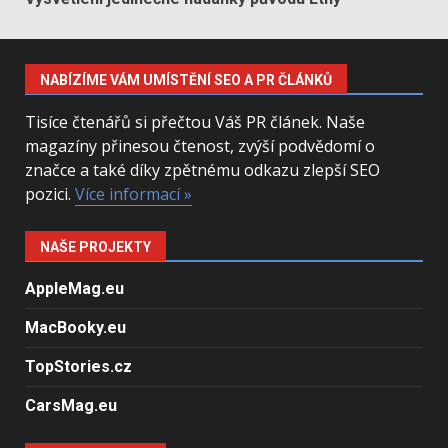
NABÍZÍME VÁM UMÍSTĚNÍ SEO A PR ČLÁNKŮ
Tisíce čtenářů si přečtou Váš PR článek. Naše
magazíny přinesou čtenost, zvýší podvědomí o
značce a také díky zpětnému odkazu zlepší SEO
pozici.
Více informací »
NAŠE PROJEKTY
AppleMag.eu
MacBooky.eu
TopStories.cz
CarsMag.eu