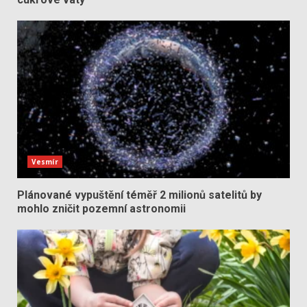
Vesmír
Plánované vypuštění téměř 2 milionů satelitů by
mohlo zničit pozemní astronomii