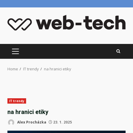
Skip
to
content
PRIMARY
MENU
Home
IT trendy
na hranici etiky
IT trendy
na hranici etiky
Alex Procházka
23. 1. 2025