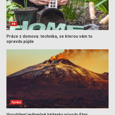
PR
Práce z domova: technika, se kterou vám to
opravdu půjde
Fyzika
Vysvětlení jedinečné hádanky původu Etny