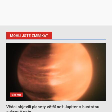
MOHLI JSTE ZMEŠKAT
Vesmír
Vědci objevili planety větší než Jupiter s hustotou
cukrové vaty