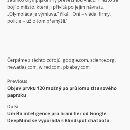
zatímco olympijské hry převezmou vládu. Přesto se
bojí o město, které ji přivítá po jejím návratu.
„Olympiáda je výmluva,“ říká. „Oni – vláda, firmy,
policie – už o tom přemýšlí.“
Čerpáme z těchto zdrojů: google.com, science.org,
newatlas.com, wired.com, pixabay.com
Post
Previous
Objev prvku 120 možný po průlomu titanového
navigation
paprsku
Další
Umělá inteligence pro hraní her od Google
DeepMind se vypořádá s Blindspot chatbota