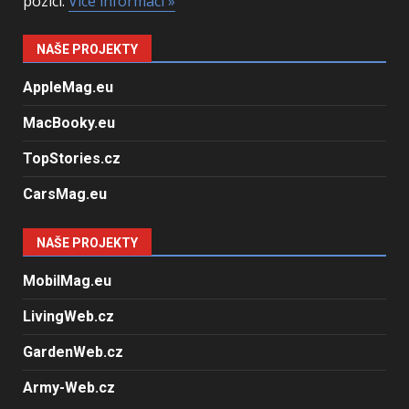
pozici.
Více informací »
NAŠE PROJEKTY
AppleMag.eu
MacBooky.eu
TopStories.cz
CarsMag.eu
NAŠE PROJEKTY
MobilMag.eu
LivingWeb.cz
GardenWeb.cz
Army-Web.cz