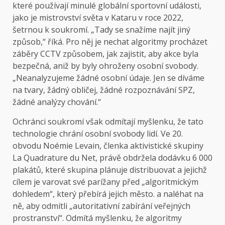
které používají minulé globální sportovní události,
jako je mistrovství světa v Kataru v roce 2022,
šetrnou k soukromí. „Tady se snažíme najít jiný
způsob,“ říká. Pro něj je nechat algoritmy procházet
záběry CCTV způsobem, jak zajistit, aby akce byla
bezpečná, aniž by byly ohroženy osobní svobody.
„Neanalyzujeme žádné osobní údaje. Jen se díváme
na tvary, žádný obličej, žádné rozpoznávání SPZ,
žádné analýzy chování.“
Ochránci soukromí však odmítají myšlenku, že tato
technologie chrání osobní svobody lidí. Ve 20.
obvodu Noémie Levain, členka aktivistické skupiny
La Quadrature du Net, právě obdržela dodávku 6 000
plakátů, které skupina plánuje distribuovat a jejichž
cílem je varovat své parížany před „algoritmickým
dohledem“, který přebírá jejich město. a naléhat na
ně, aby odmítli „autoritativní zabírání veřejných
prostranství“. Odmítá myšlenku, že algoritmy