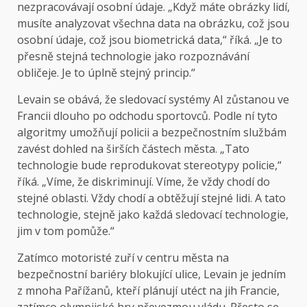
nezpracovávají osobní údaje. „Když máte obrázky lidí,
musíte analyzovat všechna data na obrázku, což jsou
osobní údaje, což jsou biometrická data,“ říká. „Je to
přesně stejná technologie jako rozpoznávání
obličeje. Je to úplně stejný princip.“
Levain se obává, že sledovací systémy AI zůstanou ve
Francii dlouho po odchodu sportovců. Podle ní tyto
algoritmy umožňují policii a bezpečnostním službám
zavést dohled na širších částech města. „Tato
technologie bude reprodukovat stereotypy policie,“
říká. „Víme, že diskriminují. Víme, že vždy chodí do
stejné oblasti. Vždy chodí a obtěžují stejné lidi. A tato
technologie, stejně jako každá sledovací technologie,
jim v tom pomůže.“
Zatímco motoristé zuří v centru města na
bezpečnostní bariéry blokující ulice, Levain je jedním
z mnoha Pařížanů, kteří plánují utéct na jih Francie,