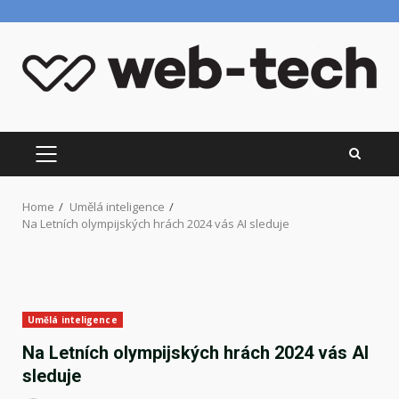
Skip
to
content
PRIMARY
MENU
Home
Umělá inteligence
Na Letních olympijských hrách 2024 vás AI sleduje
Umělá inteligence
Na Letních olympijských hrách 2024 vás AI
sleduje