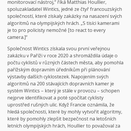
monitorovací nástroj,“ říká Matthias Houllier,
spoluzakladatel Wintics, jedné ze čtyř francouzských
společností, které získaly zakázky na nasazení svých
algoritmů na olympijských hrách. „S tisíci kamerami
je to pro policisty nemožné [to react to every
camera.]“
Společnost Wintics získala svou první veřejnou
zakázku v Paříži v roce 2020 a shromáždila údaje o
počtu cyklistů v různých částech města, aby pomohla
pařížským dopravním úředníkům při plánování
výstavby dalších cyklostezek. Napojením svých
algoritmů na 200 stávajících dopravních kamer je
systém Wintics – který je stále v provozu – schopen
nejprve identifikovat a poté spočítat cyklisty
uprostřed rušných ulic. Když Francie oznámila, že
hledá společnosti, které by mohly vytvořit algoritmy,
které by pomohly zlepšit bezpečnost na letošních
letních olympijských hrách, Houllier to považoval za