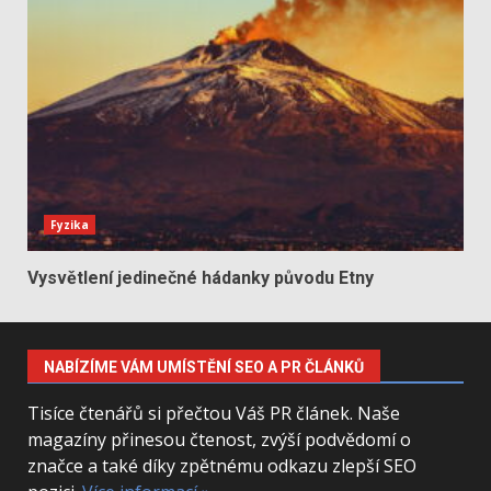
Fyzika
Vysvětlení jedinečné hádanky původu Etny
NABÍZÍME VÁM UMÍSTĚNÍ SEO A PR ČLÁNKŮ
Tisíce čtenářů si přečtou Váš PR článek. Naše
magazíny přinesou čtenost, zvýší podvědomí o
značce a také díky zpětnému odkazu zlepší SEO