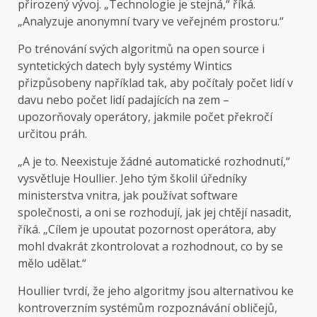
přirozený vývoj. „Technologie je stejná,“ říká.
„Analyzuje anonymní tvary ve veřejném prostoru.“
Po trénování svých algoritmů na open source i
syntetických datech byly systémy Wintics
přizpůsobeny například tak, aby počítaly počet lidí v
davu nebo počet lidí padajících na zem –
upozorňovaly operátory, jakmile počet překročí
určitou práh.
„A je to. Neexistuje žádné automatické rozhodnutí,“
vysvětluje Houllier. Jeho tým školil úředníky
ministerstva vnitra, jak používat software
společnosti, a oni se rozhodují, jak jej chtějí nasadit,
říká. „Cílem je upoutat pozornost operátora, aby
mohl dvakrát zkontrolovat a rozhodnout, co by se
mělo udělat.“
Houllier tvrdí, že jeho algoritmy jsou alternativou ke
kontroverzním systémům rozpoznávání obličejů,