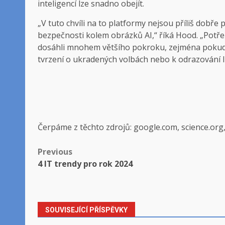
inteligencí lze snadno obejít.
„V tuto chvíli na to platformy nejsou příliš dobř
bezpečnosti kolem obrázků AI,“ říká Hood. „Potře
dosáhli mnohem většího pokroku, zejména pokud j
tvrzení o ukradených volbách nebo k odrazování li
Čerpáme z těchto zdrojů: google.com, science.org
Post
Previous
4 IT trendy pro rok 2024
navigation
SOUVISEJÍCÍ PŘÍSPĚVKY