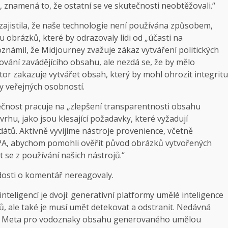
, znamená to, že ostatní se ve skutečnosti neobtěžovali.“
zajistila, že naše technologie není používána způsobem,
u obrázků, které by odrazovaly lidi od „účasti na
námil, že Midjourney zvažuje zákaz vytváření politických
vání zavádějícího obsahu, ale nezdá se, že by mělo
tor zakazuje vytvářet obsah, který by mohl ohrozit integritu
y veřejných osobností.
ečnost pracuje na „zlepšení transparentnosti obsahu
hu, jako jsou klesající požadavky, které vyžadují
átů. Aktivně vyvíjíme nástroje provenience, včetně
2PA, abychom pomohli ověřit původ obrázků vytvořených
 se z používání našich nástrojů.“
ádosti o komentář nereagovaly.
teligencí je dvojí: generativní platformy umělé inteligence
ů, ale také je musí umět detekovat a odstranit. Nedávná
stém Meta pro vodoznaky obsahu generovaného umělou