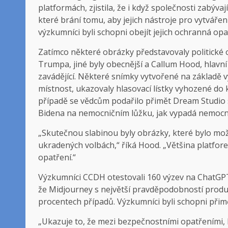
platformách, zjistila, že i když společnosti zabývaj
které brání tomu, aby jejich nástroje pro vytváření
výzkumníci byli schopni obejít jejich ochranná opa
Zatímco některé obrázky představovaly politické 
Trumpa, jiné byly obecnější a Callum Hood, hlavn
zavádějící. Některé snímky vytvořené na základě 
místnost, ukazovaly hlasovací lístky vyhozené do
případě se vědcům podařilo přimět Dream Studio s
Bidena na nemocničním lůžku, jak vypadá nemocn
„Skutečnou slabinou byly obrázky, které bylo mo
ukradených volbách,“ říká Hood. „Většina platfor
opatření.“
Výzkumníci CCDH otestovali 160 výzev na ChatGPT 
že Midjourney s největší pravděpodobností produkuj
procentech případů. Výzkumníci byli schopni přimě
„Ukazuje to, že mezi bezpečnostními opatřeními, k