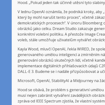
Hood. „Pokud jeden tak účinně utěsní tyto slabiny
V lednu OpenAI oznámila, že podniká kroky, aby „
který by mohl narušit tento proces“, včetně zákaz
demokratických procesech“. V únoru Bloomberg oz
obrázků jako celku. Dream Studio zakazuje genero
konkrétní volební politiku. A přestože Image Crea
voleb, stále umožňuje uživatelům vytvářet obrázk
Kayla Wood, mluvčí OpenAI, řekla WIRED, že spol
generovaného umělou inteligencí a zmírněním návr
generování obrázků skutečných lidí, včetně kandid
implementace digitálních přihlašovacích údajů C
DALL-E 3. Budeme se i nadále přizpůsobovat a učit
Microsoft, OpenAI, StabilityAI a Midjourney na ž
Hood se obává, že problém s generativní umělou in
musí nejen zabránit vytváření zavádějících obrázk
zpráva od IEEE Spectrum zjistila, že vlastní sy