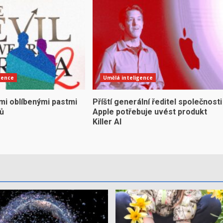
gence
Umělá inteligence
mi oblíbenými pastmi
Příští generální ředitel společnosti
yů
Apple potřebuje uvést produkt
Killer AI