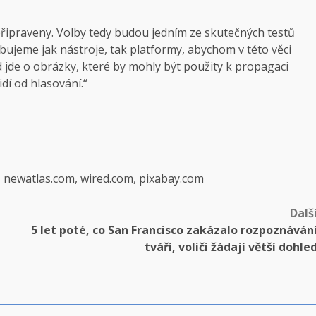
e připraveny. Volby tedy budou jedním ze skutečných testů
bujeme jak nástroje, tak platformy, abychom v této věci
de o obrázky, které by mohly být použity k propagaci
dí od hlasování.“
, newatlas.com, wired.com, pixabay.com
Dalš
5 let poté, co San Francisco zakázalo rozpoznáván
tváří, voliči žádají větší dohle