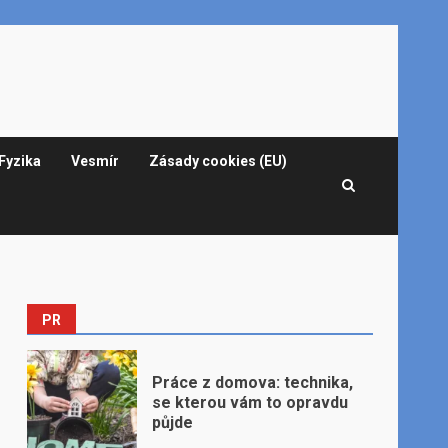
Fyzika
Vesmír
Zásady cookies (EU)
PR
Práce z domova: technika,
se kterou vám to opravdu
půjde