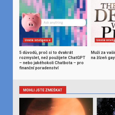
Umělá inteligence
Umělá inteli
5 důvodů, proč si to dvakrát
Muži za vaši
rozmyslet, než použijete ChatGPT
na žízeň ga
– nebo jakéhokoli Chatbota – pro
finanční poradenství
MOHLI JSTE ZMEŠKAT