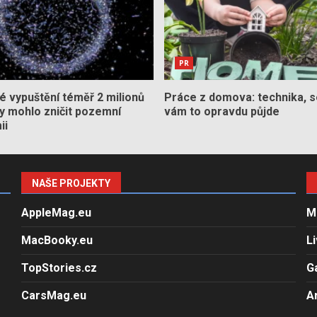
PR
 vypuštění téměř 2 milionů
Práce z domova: technika, s
by mohlo zničit pozemní
vám to opravdu půjde
ii
NAŠE PROJEKTY
AppleMag.eu
M
MacBooky.eu
L
TopStories.cz
G
CarsMag.eu
A