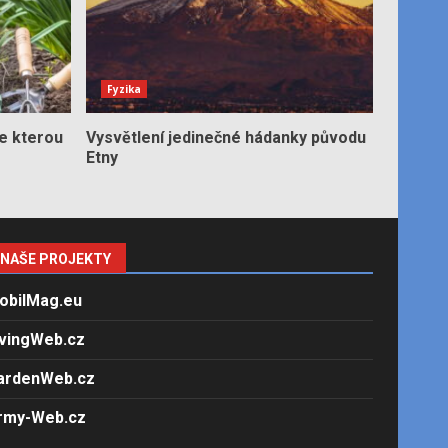
Fyzika
e kterou
Vysvětlení jedinečné hádanky původu
Etny
NAŠE PROJEKTY
obilMag.eu
ivingWeb.cz
ardenWeb.cz
rmy-Web.cz