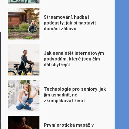
Streamování, hudba i
podcasty: jak si nastavit
domácí zábavu
Jak nenaletět internetovým
podvodům, které jsou čím
dál chytřejší
Technologie pro seniory: jak
jim usnadnit, ne
zkomplikovat život
První erotická masáž v