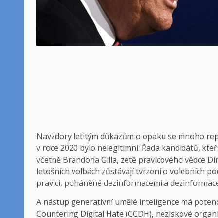
Navzdory letitým důkazům o opaku se mnoho repub
v roce 2020 bylo nelegitimní. Řada kandidátů, kte
včetně Brandona Gilla, zetě pravicového vědce 
letošních volbách zůstávají tvrzení o volebních 
pravici, poháněné dezinformacemi a dezinformacemi
A nástup generativní umělé inteligence má potenc
Countering Digital Hate (CCDH), neziskové organiz