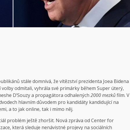
likánů stále domnívá, že vítězství prezidenta Joea Bidena
ří volby odmítali, vyhrála své primárky během Super úterý,
Dineshe D’Souzy a propagátora odhalených
2000 mezků
film. V
podvodech hlavním důvodem pro kandidáty kandidující na
, a to jak online, tak i mimo něj.
iál problém ještě zhoršit. Nová zpráva od Center for
ace, která sleduje nenávistné projevy na sociálních