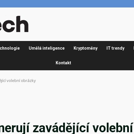
chnologie
Umělá inteligence
Kryptoměny
IT trendy
Kontakt
ějící volební obrázky
nerují zavádějící volební