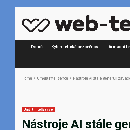
Skip
to
content
Domů
Kybernetická bezpečnost
Armádní te
Home
Umělá inteligence
Nástroje AI stále generují zavád
Umělá inteligence
Nástroje AI stále ge