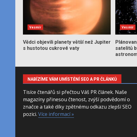
Vesmír
Vesmír
Vědci objevili planety větší než Jupiter
Plánované
s hustotou cukrové vaty
satelitů 
astronom
NABÍZÍME VÁM UMÍSTĚNÍ SEO A PR ČLÁNKŮ
Tisíce čtenářů si přečtou Váš PR článek. Naše
magazíny přinesou čtenost, zvýší podvědomí o
značce a také díky zpětnému odkazu zlepší SEO
pozici.
Více informací »