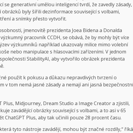
ící se generativní umělou inteligencí tvrdí, že zavedly zásady,
 obrázků byly šířili dezinformace související s volbami,
tření a snímky přesto vytvořit.
osobnosti, jmenovitě prezidenta Joea Bidena a Donalda
í výzkumný pracovník CCDH, se obává, že by mohly být více
výzev výzkumníků například ukazovaly milice mimo volební
 koše nebo manipulace s hlasovacími zařízeními. V jednom
polečnosti StabilityAI, aby vytvořilo obrázek prezidenta
ě.
žné použít k pokusu a důkazu nepravdivých tvrzení o
em v tom nemá jasné zásady a nemají ani jasná bezpečnostn
Plus, Midjourney, Dream Studio a Image Creator a zjistili,
e zavádějící obrázky související s volbami, a to asi v 65
t ChatGPT Plus, aby tak učinili pouze 28 procent času.
terá tyto nástroje zavádějí, mohou být značné rozdíly,“ říká