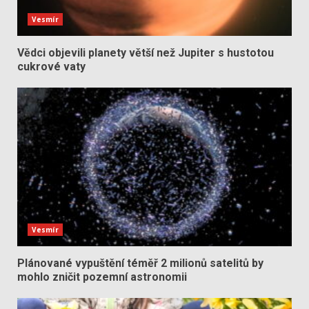
Vesmír
Vědci objevili planety větší než Jupiter s hustotou
cukrové vaty
Vesmír
Plánované vypuštění téměř 2 milionů satelitů by
mohlo zničit pozemní astronomii