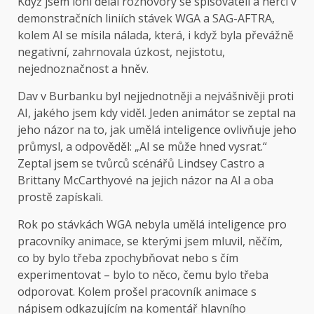
Když jsem loni dělal rozhovory se spisovateli a herci v
demonstračních liniích stávek WGA a SAG-AFTRA,
kolem AI se mísila nálada, která, i když byla převážně
negativní, zahrnovala úzkost, nejistotu,
nejednoznačnost a hněv.
Dav v Burbanku byl nejjednotněji a nejvášnivěji proti
AI, jakého jsem kdy viděl. Jeden animátor se zeptal na
jeho názor na to, jak umělá inteligence ovlivňuje jeho
průmysl, a odpověděl: „AI se může hned vysrat.“
Zeptal jsem se tvůrců scénářů Lindsey Castro a
Brittany McCarthyové na jejich názor na AI a oba
prostě zapískali.
Rok po stávkách WGA nebyla umělá inteligence pro
pracovníky animace, se kterými jsem mluvil, něčím,
co by bylo třeba zpochybňovat nebo s čím
experimentovat – bylo to něco, čemu bylo třeba
odporovat. Kolem prošel pracovník animace s
nápisem odkazujícím na komentář hlavního