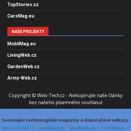
TopStories.cz
CarsMag.eu
NAŠE PROJEKTY
MobilMag.eu
LivingWeb.cz
GardenWeb.cz
Army-Web.cz
Copyright © Web-Tech.cz - Nekopírujte naše články
bez našeho písemného souhlasu!
Související technologické magazíny a doporučené odkazy:
WebTech247.cz
|
MobilMag.eu
|
MacBooky.eu
|
DotekSlova.cz