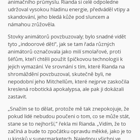
animačního průmyslu. Rianda si celé odpoledne
udržoval vysokou hladinu energie, předváděl vtipy a
skandování, jeho bledá kůže pod sluncem a
námahou zrůžověla.
Stovky animátorů povzbuzovaly; bylo snadné vidět
tyto „indoorové děti“, jak se tam řada různých
animátorů označovala jako milí smolařové, proti
šéfům, kteří chtěli použít špičkovou technologii k
jejich vymazání. Ve srovnání s tím, které Rianda na
shromáždění povzbuzoval, skutečně byli, ne
nepodobní jeho Mitchellům, které nejprve zaskočila
kreslená robotická apokalypsa, ale pak ji dokázali
zastavit.
„Snažím se to dělat, protože mě tak znepokojuje, že
pokud lidé nebudou poučeni o tom, co se může stát,
stane se to nejhorší,“ řekla mi Rianda. „Vidím, že to
začíná a bude to zpočátku opravdu měkké, jako je to
u kiosků v supermarketech. Najednou všichni ve