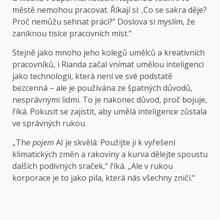
městě nemohou pracovat. Říkají si: ‚Co se sakra děje?
Proč nemůžu sehnat práci?“ Doslova si myslím, že
zaniknou tisíce pracovních míst.“
Stejně jako mnoho jeho kolegů umělců a kreativních
pracovníků, i Rianda začal vnímat umělou inteligenci
jako technologii, která není ve své podstatě
bezcenná – ale je používána ze špatných důvodů,
nesprávnými lidmi. To je nakonec důvod, proč bojuje,
říká. Pokusit se zajistit, aby umělá inteligence zůstala
ve správných rukou.
„The
pojem
AI je skvělá: Použijte ji k vyřešení
klimatických změn a rakoviny a kurva dělejte spoustu
dalších podivných sraček,“ říká. „Ale v rukou
korporace je to jako pila, která nás všechny zničí.“