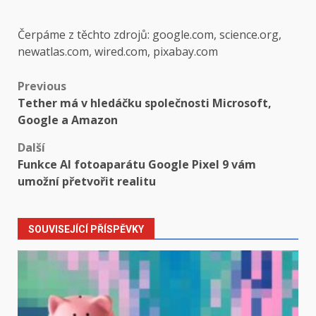
Čerpáme z těchto zdrojů: google.com, science.org,
newatlas.com, wired.com, pixabay.com
Post
Previous
Tether má v hledáčku společnosti Microsoft,
navigation
Google a Amazon
Další
Funkce AI fotoaparátu Google Pixel 9 vám
umožní přetvořit realitu
SOUVISEJÍCÍ PŘÍSPĚVKY