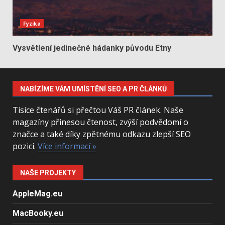
Fyzika
Vysvětlení jedinečné hádanky původu Etny
NABÍZÍME VÁM UMÍSTĚNÍ SEO A PR ČLÁNKŮ
Tisíce čtenářů si přečtou Váš PR článek. Naše
magazíny přinesou čtenost, zvýší podvědomí o
značce a také díky zpětnému odkazu zlepší SEO
pozici.
Více informací »
NAŠE PROJEKTY
AppleMag.eu
MacBooky.eu