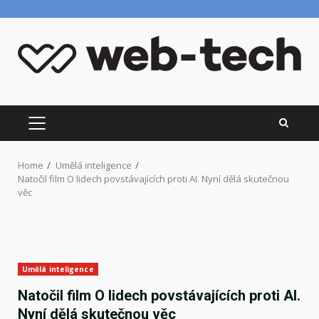
Skip
to
content
PRIMARY
MENU
Home
Umělá inteligence
Natočil film O lidech povstávajících proti AI. Nyní dělá skutečnou
věc
Umělá inteligence
Natočil film O lidech povstávajících proti AI.
Nyní dělá skutečnou věc