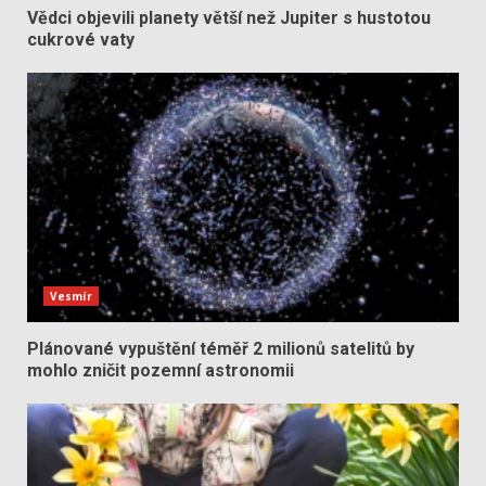
Vědci objevili planety větší než Jupiter s hustotou
cukrové vaty
Vesmír
Plánované vypuštění téměř 2 milionů satelitů by
mohlo zničit pozemní astronomii