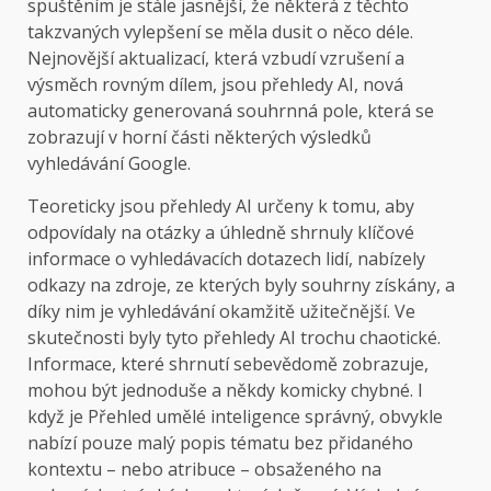
spuštěním je stále jasnější, že některá z těchto
takzvaných vylepšení se měla dusit o něco déle.
Nejnovější aktualizací, která vzbudí vzrušení a
výsměch rovným dílem, jsou přehledy AI, nová
automaticky generovaná souhrnná pole, která se
zobrazují v horní části některých výsledků
vyhledávání Google.
Teoreticky jsou přehledy AI určeny k tomu, aby
odpovídaly na otázky a úhledně shrnuly klíčové
informace o vyhledávacích dotazech lidí, nabízely
odkazy na zdroje, ze kterých byly souhrny získány, a
díky nim je vyhledávání okamžitě užitečnější. Ve
skutečnosti byly tyto přehledy AI trochu chaotické.
Informace, které shrnutí sebevědomě zobrazuje,
mohou být jednoduše a někdy komicky chybné. I
když je Přehled umělé inteligence správný, obvykle
nabízí pouze malý popis tématu bez přidaného
kontextu – nebo atribuce – obsaženého na