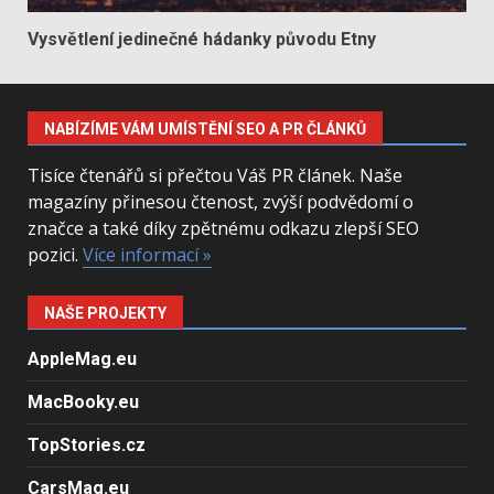
Vysvětlení jedinečné hádanky původu Etny
NABÍZÍME VÁM UMÍSTĚNÍ SEO A PR ČLÁNKŮ
Tisíce čtenářů si přečtou Váš PR článek. Naše
magazíny přinesou čtenost, zvýší podvědomí o
značce a také díky zpětnému odkazu zlepší SEO
pozici.
Více informací »
NAŠE PROJEKTY
AppleMag.eu
MacBooky.eu
TopStories.cz
CarsMag.eu