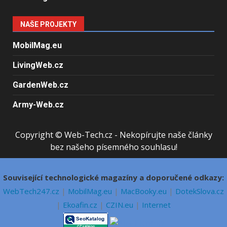
NAŠE PROJEKTY
MobilMag.eu
LivingWeb.cz
GardenWeb.cz
Army-Web.cz
Copyright © Web-Tech.cz - Nekopírujte naše články
bez našeho písemného souhlasu!
Související technologické magazíny a doporučené odkazy:
WebTech247.cz
|
MobilMag.eu
|
MacBooky.eu
|
DotekSlova.cz
|
Ekoafin.cz
|
CZIN.eu
|
Internet