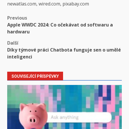
newatlas.com, wired.com, pixabay.com
Post
Previous
Apple WWDC 2024: Co očekávat od softwaru a
navigation
hardwaru
Další
Díky týmové práci Chatbota funguje sen o umělé
inteligenci
SOUVISEJÍCÍ PŘÍSPĚVKY