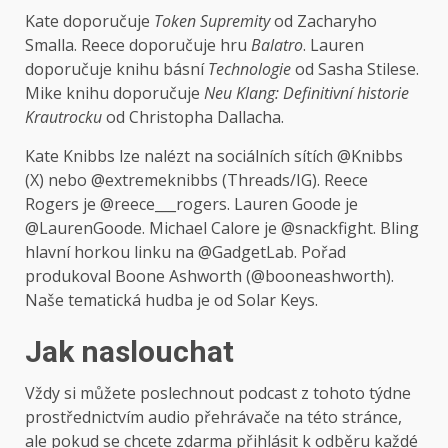
Kate doporučuje
Token Supremity
od Zacharyho
Smalla. Reece doporučuje hru
Balatro
. Lauren
doporučuje knihu básní
Technologie
od Sasha Stilese.
Mike knihu doporučuje
Neu Klang: Definitivní historie
Krautrocku
od Christopha Dallacha.
Kate Knibbs lze nalézt na sociálních sítích @Knibbs
(X) nebo @extremeknibbs (Threads/IG). Reece
Rogers je @
reece___rogers
. Lauren Goode je
@
LaurenGoode
. Michael Calore je @snackfight. Bling
hlavní horkou linku na @
GadgetLab
. Pořad
produkoval Boone Ashworth (@
booneashworth
).
Naše tematická hudba je od Solar Keys.
Jak naslouchat
Vždy si můžete poslechnout podcast z tohoto týdne
prostřednictvím audio přehrávače na této stránce,
ale pokud se chcete zdarma přihlásit k odběru každé