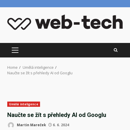
Skip
to
content
PRIMARY
MENU
Home
Umělá inteligence
Naučte se žít s přehledy AI od Googlu
Umělá inteligence
Naučte se žít s přehledy AI od Googlu
Martin Mareček
6. 6. 2024