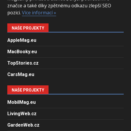
značce a také díky zpětnému odkazu zlepší SEO
pozici.
Více informací »
NAŠE PROJEKTY
AppleMag.eu
MacBooky.eu
TopStories.cz
CarsMag.eu
NAŠE PROJEKTY
MobilMag.eu
LivingWeb.cz
GardenWeb.cz