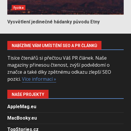
Fyzika
Vysvětlení jedinečné hádanky původu Etny
NABÍZÍME VÁM UMÍSTĚNÍ SEO A PR ČLÁNKŮ
Tisíce čtenářů si přečtou Váš PR článek. Naše
magazíny přinesou čtenost, zvýší podvědomí o
značce a také díky zpětnému odkazu zlepší SEO
pozici.
Více informací »
NAŠE PROJEKTY
AppleMag.eu
MacBooky.eu
TopStories.cz