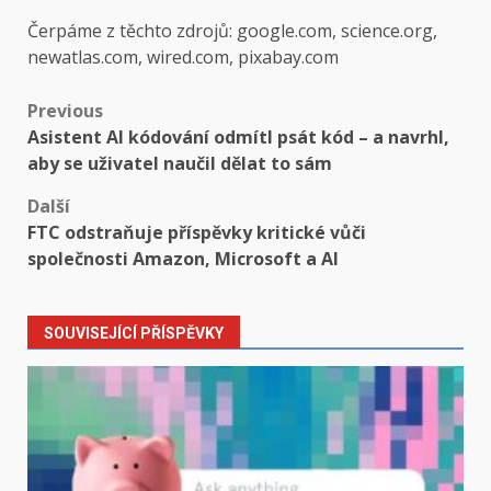
Čerpáme z těchto zdrojů: google.com, science.org,
newatlas.com, wired.com, pixabay.com
Post
Previous
Asistent AI kódování odmítl psát kód – a navrhl,
navigation
aby se uživatel naučil dělat to sám
Další
FTC odstraňuje příspěvky kritické vůči
společnosti Amazon, Microsoft a AI
SOUVISEJÍCÍ PŘÍSPĚVKY