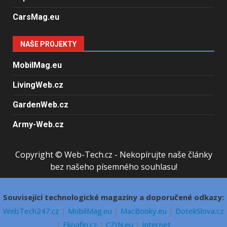
CarsMag.eu
NAŠE PROJEKTY
MobilMag.eu
LivingWeb.cz
GardenWeb.cz
Army-Web.cz
Copyright © Web-Tech.cz - Nekopírujte naše články
bez našeho písemného souhlasu!
Související technologické magazíny a doporučené odkazy:
WebTech247.cz
|
MobilMag.eu
|
MacBooky.eu
|
DotekSlova.cz
|
Ekoafin.cz
|
CZIN.eu
|
Internet