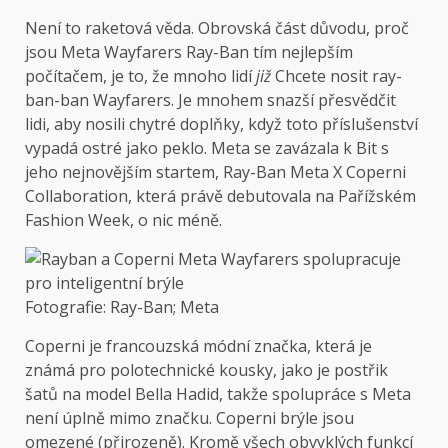
Není to raketová věda. Obrovská část důvodu, proč
jsou Meta Wayfarers Ray-Ban tím nejlepším
počítačem, je to, že mnoho lidí
již
Chcete nosit ray-
ban-ban Wayfarers. Je mnohem snazší přesvědčit
lidi, aby nosili chytré doplňky, když toto příslušenství
vypadá ostré jako peklo. Meta se zavázala k Bit s
jeho nejnovějším startem, Ray-Ban Meta X Coperni
Collaboration, která právě debutovala na Pařížském
Fashion Week, o nic méně.
Fotografie: Ray-Ban; Meta
Coperni je francouzská módní značka, která je
známá pro polotechnické kousky, jako je postřik
šatů na model Bella Hadid, takže spolupráce s Meta
není úplně mimo značku. Coperni brýle jsou
omezené (přirozeně). Kromě všech obvyklých funkcí