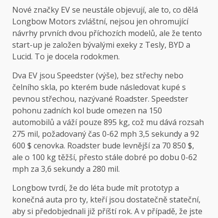
Nové značky EV se neustále objevují, ale to, co dělá
Longbow Motors zvláštní, nejsou jen ohromující
návrhy prvních dvou příchozích modelů, ale že tento
start-up je založen bývalými exeky z Tesly, BYD a
Lucid. To je docela rodokmen.
Dva EV jsou Speedster (výše), bez střechy nebo
čelního skla, po kterém bude následovat kupé s
pevnou střechou, nazývané Roadster. Speedster
pohonu zadních kol bude omezen na 150
automobilů a váží pouze 895 kg, což mu dává rozsah
275 mil, požadovaný čas 0-62 mph 3,5 sekundy a 92
600 $ cenovka. Roadster bude levnější za 70 850 $,
ale o 100 kg těžší, přesto stále dobré po dobu 0-62
mph za 3,6 sekundy a 280 mil.
Longbow tvrdí, že do léta bude mít prototyp a
konečná auta pro ty, kteří jsou dostatečně stateční,
aby si předobjednali již příští rok. A v případě, že jste