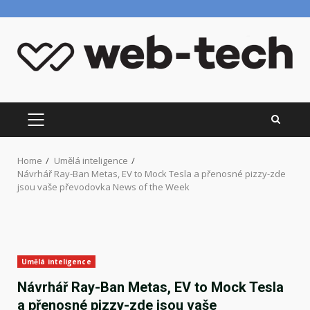
Skip
to
content
PRIMARY
MENU
Home
Umělá inteligence
Návrhář Ray-Ban Metas, EV to Mock Tesla a přenosné pizzy-zde
jsou vaše převodovka News of the Week
Umělá inteligence
Návrhář Ray-Ban Metas, EV to Mock Tesla
a přenosné pizzy-zde jsou vaše