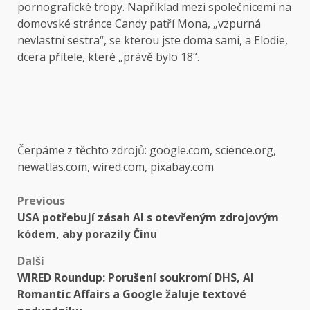
pornografické tropy. Například mezi společnicemi na
domovské stránce Candy patří Mona, „vzpurná
nevlastní sestra“, se kterou jste doma sami, a Elodie,
dcera přítele, které „právě bylo 18“.
Čerpáme z těchto zdrojů: google.com, science.org,
newatlas.com, wired.com, pixabay.com
Post
Previous
USA potřebují zásah AI s otevřeným zdrojovým
navigation
kódem, aby porazily Čínu
Další
WIRED Roundup: Porušení soukromí DHS, AI
Romantic Affairs a Google žaluje textové