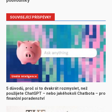
podvodníky
SOUVISEJÍCÍ PŘÍSPĚVKY
Umělá inteligence
5 důvodů, proč si to dvakrát rozmyslet, než
použijete ChatGPT – nebo jakéhokoli Chatbota – pro
finanční poradenství