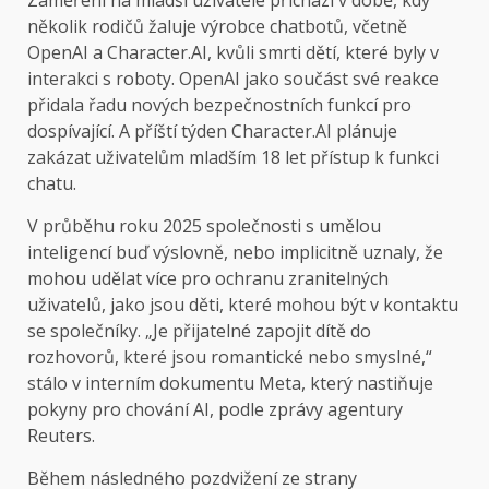
Zaměření na mladší uživatele přichází v době, kdy
několik rodičů žaluje výrobce chatbotů, včetně
OpenAI a Character.AI, kvůli smrti dětí, které byly v
interakci s roboty. OpenAI jako součást své reakce
přidala řadu nových bezpečnostních funkcí pro
dospívající. A příští týden Character.AI plánuje
zakázat uživatelům mladším 18 let přístup k funkci
chatu.
V průběhu roku 2025 společnosti s umělou
inteligencí buď výslovně, nebo implicitně uznaly, že
mohou udělat více pro ochranu zranitelných
uživatelů, jako jsou děti, které mohou být v kontaktu
se společníky. „Je přijatelné zapojit dítě do
rozhovorů, které jsou romantické nebo smyslné,“
stálo v interním dokumentu Meta, který nastiňuje
pokyny pro chování AI, podle zprávy agentury
Reuters.
Během následného pozdvižení ze strany