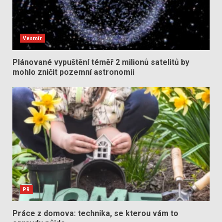
Vesmír
Plánované vypuštění téměř 2 milionů satelitů by
mohlo zničit pozemní astronomii
PR
Práce z domova: technika, se kterou vám to