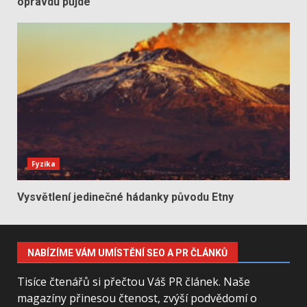
opravdu půjde
Fyzika
Vysvětlení jedinečné hádanky původu Etny
NABÍZÍME VÁM UMÍSTĚNÍ SEO A PR ČLÁNKŮ
Tisíce čtenářů si přečtou Váš PR článek. Naše
magazíny přinesou čtenost, zvýší podvědomí o