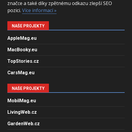
značce a také díky zpětnému odkazu zlepší SEO
pozici.
Více informací »
NAŠE PROJEKTY
AppleMag.eu
MacBooky.eu
TopStories.cz
CarsMag.eu
NAŠE PROJEKTY
MobilMag.eu
LivingWeb.cz
GardenWeb.cz