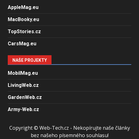
AppleMag.eu
MacBooky.eu
TopStories.cz
CarsMag.eu
NAŠE PROJEKTY
MobilMag.eu
LivingWeb.cz
GardenWeb.cz
Army-Web.cz
Copyright © Web-Tech.cz - Nekopírujte naše články
bez našeho písemného souhlasu!