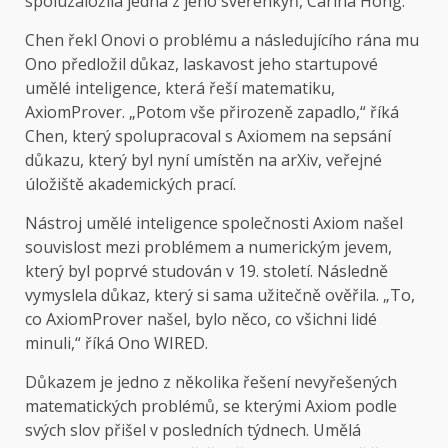
spoluzaložila jedna z jeho svěřenkyň, Carina Hong.
Chen řekl Onovi o problému a následujícího rána mu
Ono předložil důkaz, laskavost jeho startupové
umělé inteligence, která řeší matematiku,
AxiomProver. „Potom vše přirozeně zapadlo,“ říká
Chen, který spolupracoval s Axiomem na sepsání
důkazu, který byl nyní umístěn na arXiv, veřejné
úložiště akademických prací.
Nástroj umělé inteligence společnosti Axiom našel
souvislost mezi problémem a numerickým jevem,
který byl poprvé studován v 19. století. Následně
vymyslela důkaz, který si sama užitečně ověřila. „To,
co AxiomProver našel, bylo něco, co všichni lidé
minuli,“ říká Ono WIRED.
Důkazem je jedno z několika řešení nevyřešených
matematických problémů, se kterými Axiom podle
svých slov přišel v posledních týdnech. Umělá