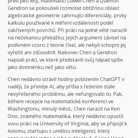
před pěti lety,
matematici Dawei Chen a Quentin
Gendron se pokoušeli rozmotat obtížnou oblast
algebraické geometrie zahrnující diferenciály, prvky
kalkulu používané k měření vzdálenosti podél
zakřivených povrchů. Při práci na jedné větě narazili
na nečekanou překážku: Jejich argument závisel na
podivném vzorci z teorie čísel, ale nebyli schopni jej
vyřešit ani zdůvodnit. Nakonec Chen a Gendron
napsali práci, ve které představili svůj nápad spíše
jako domněnku než jako větu.
Chen nedávno strávil hodiny pobízením ChatGPT v
naději, že přiměje AI, aby přišla s řešením stále
nevyřešeného problému, ale nefungovalo to. Pak,
během recepce na matematické konferenci ve
Washingtonu, minulý měsíc, Chen narazil na Ken
Ono, známého matematika, který nedávno opustil
svou práci na University of Virginia, aby se připojil k
Axiomu, startupu s umělou inteligencí, který