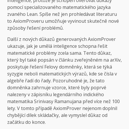
inteligence, protože je schopen ověřovat důkazy
pomocí specializovaného matematického jazyka
zvaného Lean. Spíše než jen prohledávat literaturu
to AxiomProveru umožňuje vyvinout skutečně nové
způsoby řešení problémů.
Další z nových důkazů generovaných AxiomProver
ukazuje, jak je umělá inteligence schopna řešit
matematické problémy zcela sama. Tento důkaz,
který byl také popsán v článku zveřejněném na arXiv,
poskytuje řešení Felovy domněnky, která se týká
syzygie neboli matematických výrazů, kde se čísla v
algebře řadí do řady. Pozoruhodné je, že tato
domněnka zahrnuje vzorce, které byly poprvé
nalezeny v zápisníku legendárního indického
matematika Srinivasy Ramanujana před více než 100
lety. V tomto případě AxiomProver nejenom doplnil
chybějící dílek skládačky, ale vymyslel důkaz od
začátku do konce.