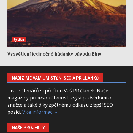
Fyzika
Vysvětlení jedinečné hádanky původu Etny
NABÍZÍME VÁM UMÍSTĚNÍ SEO A PR ČLÁNKŮ
Tisíce čtenářů si přečtou Váš PR článek. Naše
magazíny přinesou čtenost, zvýší podvědomí o
značce a také díky zpětnému odkazu zlepší SEO
pozici.
Více informací »
NAŠE PROJEKTY