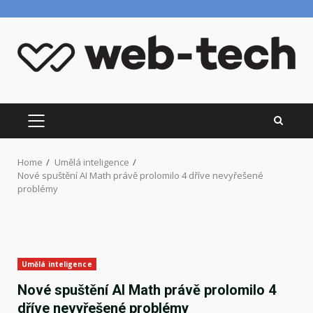
Skip
to
content
PRIMARY
MENU
Home
Umělá inteligence
Nové spuštění AI Math právě prolomilo 4 dříve nevyřešené
problémy
Umělá inteligence
Nové spuštění AI Math právě prolomilo 4
dříve nevyřešené problémy