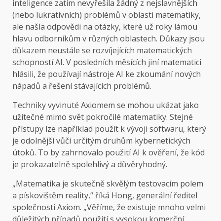
inteligence zatím nevyřešila žádný z nejslavnějších
(nebo lukrativních) problémů v oblasti matematiky,
ale našla odpovědi na otázky, které už roky lámou
hlavu odborníkům v různých oblastech. Důkazy jsou
důkazem neustále se rozvíjejících matematických
schopností AI. V posledních měsících jiní matematici
hlásili, že používají nástroje AI ke zkoumání nových
nápadů a řešení stávajících problémů.
Techniky vyvinuté Axiomem se mohou ukázat jako
užitečné mimo svět pokročilé matematiky. Stejné
přístupy lze například použít k vývoji softwaru, který
je odolnější vůči určitým druhům kybernetických
útoků. To by zahrnovalo použití AI k ověření, že kód
je prokazatelně spolehlivý a důvěryhodný.
„Matematika je skutečně skvělým testovacím polem
a pískovištěm reality,“ říká Hong, generální ředitel
společnosti Axiom. „Věříme, že existuje mnoho velmi
důležitých případů použití s ​​vysokou komerční