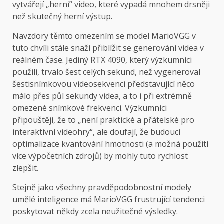
vytvářejí „herní“ video, které vypadá mnohem drsněji
než skutečný herní výstup.
Navzdory těmto omezením se model MarioVGG v
tuto chvíli stále snaží přiblížit se generování videa v
reálném čase. Jediný RTX 4090, který výzkumníci
použili, trvalo šest celých sekund, než vygeneroval
šestisnímkovou videosekvenci představující něco
málo přes půl sekundy videa, a to i při extrémně
omezené snímkové frekvenci. Výzkumníci
připouštějí, že to „není praktické a přátelské pro
interaktivní videohry“, ale doufají, že budoucí
optimalizace kvantování hmotnosti (a možná použití
více výpočetních zdrojů) by mohly tuto rychlost
zlepšit.
Stejně jako všechny pravděpodobnostní modely
umělé inteligence má MarioVGG frustrující tendenci
poskytovat někdy zcela neužitečné výsledky.