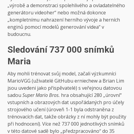
„výrobě a demonstraci spolehlivého a ovladatelného
generátoru videoher“ nebo možná dokonce
„kompletnímu nahrazení herního vývoje a herních
enginů pomocí modelů generování videa“ v
budoucnu.
Sledování 737 000 snímků
Maria
Aby mohli trénovat svůj model, začali výzkumníci
MarioVGG (uživatelé GitHubu erniechew a Brian Lim
jsou uvedeni jako přispěvatelé) s veřejnou datovou
sadou
Super Mario Bros.
hra obsahující 280 „úrovní“
vstupních a obrazových dat uspořádaných pro účely
strojového učení (úroveň 1-1 byla odstraněna z
trénovacích dat, takže obrázky z ní mohly být použity
při hodnocení). Více než 737 000 jednotlivých snímků
v této datové sadě bylo „předzpracováno“ do 35