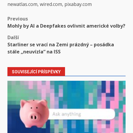
newatlas.com, wired.com, pixabay.com
Post
Previous
Mohly by AI a Deepfakes ovlivnit americké volby?
navigation
Další
Starliner se vrací na Zemi prázdný – posádka
stále „neuvízla“ na ISS
SOUVISEJÍCÍ PŘÍSPĚVKY