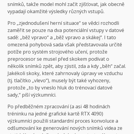
snímků, takže model mohl začít zjišťovat, jak obecně
vypadají okamžité výsledky různých vstupů.
Pro „zjednodušení herní situace“ se vědci rozhodli
zaměřit se pouze na dva potenciální vstupy v datové
sadě: „běž vpravo“ a „běž vpravo a skákej“. I tato
omezená pohybová sada však představovala určité
potíže pro systém strojového učení, protože
preprocesor se musel před skokem podívat o
několik snímků zpět, aby zjistil, zda a kdy „běh“ začal.
Jakékoli skoky, které zahrnovaly úpravy ve vzduchu
(tj. tlačítko „vlevo“), musely být také vyhozeny,
protože „to by vneslo hluk do trénovací datové
sady,“ píší výzkumníci.
Po předběžném zpracování (a asi 48 hodinách
tréninku na jedné grafické kartě RTX 4090)
výzkumníci použili standardní proces konvoluce a
odšumování ke generování nových snímků videa ze