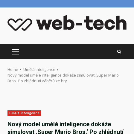
Skip
to
content
PRIMARY
MENU
Home
Umělá inteligence
Nový model umělé inteligence dokáže simulovat ‚Super Mario
Bros.‘ Po zhlédnutí záběrů ze hry
Umělá inteligence
Nový model umělé inteligence dokáže
simulovat ‚Super Mario Bros.‘ Po zhlédnutí