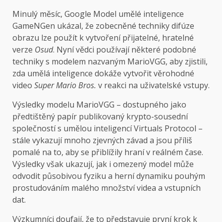
Minulý měsíc, Google
Model umělé inteligence
GameNGen ukázal, že zobecněné techniky difúze
obrazu lze použít k vytvoření přijatelné, hratelné
verze
Osud
. Nyní vědci používají některé podobné
techniky s modelem nazvaným MarioVGG, aby zjistili,
zda umělá inteligence dokáže vytvořit věrohodné
video
Super Mario Bros.
v reakci na uživatelské vstupy.
Výsledky modelu MarioVGG – dostupného jako
předtištěný papír publikovaný krypto-sousední
společností s umělou inteligencí Virtuals Protocol –
stále vykazují mnoho zjevných závad a jsou příliš
pomalé na to, aby se přiblížily hraní v reálném čase.
Výsledky však ukazují, jak i omezený model může
odvodit působivou fyziku a herní dynamiku pouhým
prostudováním malého množství videa a vstupních
dat.
Výzkumníci doufají, že to představuje první krok k