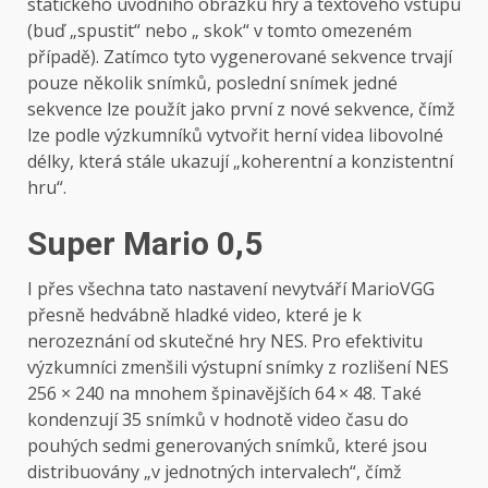
statického úvodního obrázku hry a textového vstupu
(buď „spustit“ nebo „ skok“ v tomto omezeném
případě). Zatímco tyto vygenerované sekvence trvají
pouze několik snímků, poslední snímek jedné
sekvence lze použít jako první z nové sekvence, čímž
lze podle výzkumníků vytvořit herní videa libovolné
délky, která stále ukazují „koherentní a konzistentní
hru“.
Super Mario 0,5
I přes všechna tato nastavení nevytváří MarioVGG
přesně hedvábně hladké video, které je k
nerozeznání od skutečné hry NES. Pro efektivitu
výzkumníci zmenšili výstupní snímky z rozlišení NES
256 × 240 na mnohem špinavějších 64 × 48. Také
kondenzují 35 snímků v hodnotě video času do
pouhých sedmi generovaných snímků, které jsou
distribuovány „v jednotných intervalech“, čímž