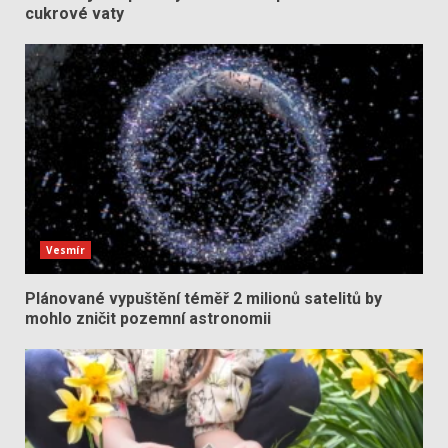
cukrové vaty
Vesmír
Plánované vypuštění téměř 2 milionů satelitů by
mohlo zničit pozemní astronomii