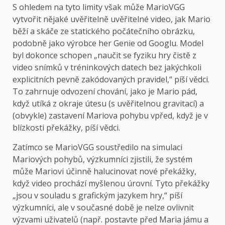
S ohledem na tyto limity však může MarioVGG
vytvořit nějaké uvěřitelně uvěřitelné video, jak Mario
běží a skáče ze statického počátečního obrázku,
podobně jako výrobce her Genie od Googlu. Model
byl dokonce schopen „naučit se fyziku hry čistě z
video snímků v tréninkových datech bez jakýchkoli
explicitních pevně zakódovaných pravidel,“ píší vědci.
To zahrnuje odvození chování, jako je Mario pád,
když utíká z okraje útesu (s uvěřitelnou gravitací) a
(obvykle) zastavení Mariova pohybu vpřed, když je v
blízkosti překážky, píší vědci.
Zatímco se MarioVGG soustředilo na simulaci
Mariových pohybů, výzkumníci zjistili, že systém
může Mariovi účinně halucinovat nové překážky,
když video prochází myšlenou úrovní. Tyto překážky
„jsou v souladu s grafickým jazykem hry,“ píší
výzkumníci, ale v současné době je nelze ovlivnit
výzvami uživatelů (např. postavte před Maria jámu a