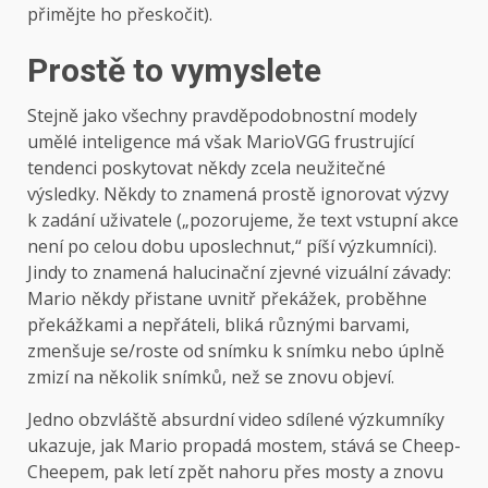
přimějte ho přeskočit).
Prostě to vymyslete
Stejně jako všechny pravděpodobnostní modely
umělé inteligence má však MarioVGG frustrující
tendenci poskytovat někdy zcela neužitečné
výsledky. Někdy to znamená prostě ignorovat výzvy
k zadání uživatele („pozorujeme, že text vstupní akce
není po celou dobu uposlechnut,“ píší výzkumníci).
Jindy to znamená halucinační zjevné vizuální závady:
Mario někdy přistane uvnitř překážek, proběhne
překážkami a nepřáteli, bliká různými barvami,
zmenšuje se/roste od snímku k snímku nebo úplně
zmizí na několik snímků, než se znovu objeví.
Jedno obzvláště absurdní video sdílené výzkumníky
ukazuje, jak Mario propadá mostem, stává se Cheep-
Cheepem, pak letí zpět nahoru přes mosty a znovu