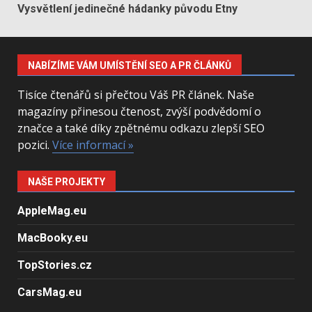
Vysvětlení jedinečné hádanky původu Etny
NABÍZÍME VÁM UMÍSTĚNÍ SEO A PR ČLÁNKŮ
Tisíce čtenářů si přečtou Váš PR článek. Naše
magazíny přinesou čtenost, zvýší podvědomí o
značce a také díky zpětnému odkazu zlepší SEO
pozici.
Více informací »
NAŠE PROJEKTY
AppleMag.eu
MacBooky.eu
TopStories.cz
CarsMag.eu