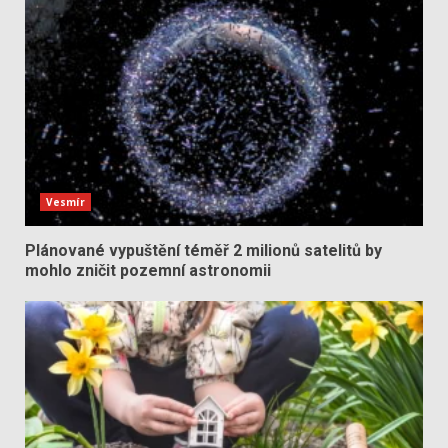
Vesmír
Plánované vypuštění téměř 2 milionů satelitů by
mohlo zničit pozemní astronomii