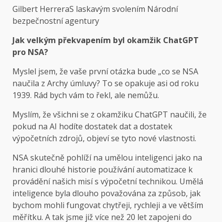
Gilbert Herrera
S laskavým svolením Národní
bezpečnostní agentury
Jak velkým překvapením byl okamžik ChatGPT
pro NSA?
Myslel jsem, že vaše první otázka bude „co se NSA
naučila z Archy úmluvy? To se opakuje asi od roku
1939. Rád bych vám to řekl, ale nemůžu.
Myslím, že všichni se z okamžiku ChatGPT naučili, že
pokud na AI hodíte dostatek dat a dostatek
výpočetních zdrojů, objeví se tyto nové vlastnosti.
NSA skutečně pohlíží na umělou inteligenci jako na
hranici dlouhé historie používání automatizace k
provádění našich misí s výpočetní technikou. Umělá
inteligence byla dlouho považována za způsob, jak
bychom mohli fungovat chytřeji, rychleji a ve větším
měřítku. A tak jsme již více než 20 let zapojeni do