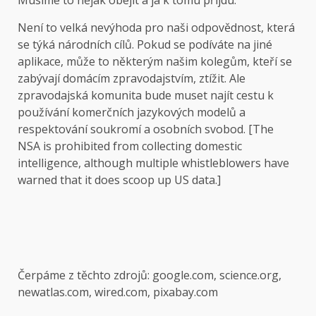
Musíme to nějak obejít a já k tomu přijdu.
Není to velká nevýhoda pro naši odpovědnost, která
se týká národních cílů. Pokud se podíváte na jiné
aplikace, může to některým našim kolegům, kteří se
zabývají domácím zpravodajstvím, ztížit. Ale
zpravodajská komunita bude muset najít cestu k
používání komerčních jazykových modelů a
respektování soukromí a osobních svobod. [The
NSA is prohibited from collecting domestic
intelligence, although multiple whistleblowers have
warned that it does scoop up US data.]
Čerpáme z těchto zdrojů: google.com, science.org,
newatlas.com, wired.com, pixabay.com