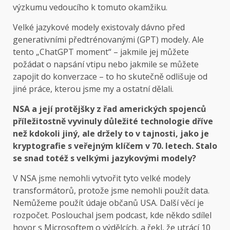
výzkumu vedoucího k tomuto okamžiku.
Velké jazykové modely existovaly dávno před
generativními předtrénovanými (GPT) modely. Ale
tento „ChatGPT moment“ – jakmile jej můžete
požádat o napsání vtipu nebo jakmile se můžete
zapojit do konverzace – to ho skutečně odlišuje od
jiné práce, kterou jsme my a ostatní dělali.
NSA a její protějšky z řad amerických spojenců
příležitostně vyvinuly důležité technologie dříve
než kdokoli jiný, ale držely to v tajnosti, jako je
kryptografie s veřejným klíčem v 70. letech. Stalo
se snad totéž s velkými jazykovými modely?
V NSA jsme nemohli vytvořit tyto velké modely
transformátorů, protože jsme nemohli použít data.
Nemůžeme použít údaje občanů USA. Další věcí je
rozpočet. Poslouchal jsem podcast, kde někdo sdílel
hovor s Microsoftem o výdělcích, a řekl, že utrácí 10