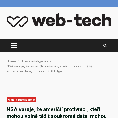
Skip
to
content
PRIMARY
MENU
Home
Umělá inteligence
NSA varuje, že američtí protivníci, kteří mohou volně těžit
soukromá data, mohou mít AI Edge
Umělá inteligence
NSA varuje, že američtí protivníci, kteří
mohou volně těžit soukromá data, mohou