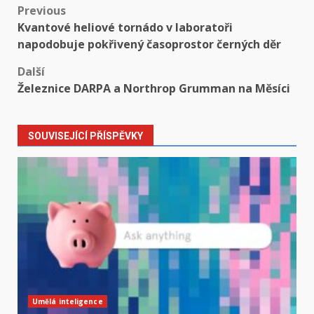
Post
Previous
Kvantové heliové tornádo v laboratoři
navigation
napodobuje pokřivený časoprostor černých děr
Další
Železnice DARPA a Northrop Grumman na Měsíci
SOUVISEJÍCÍ PŘÍSPĚVKY
Umělá inteligence