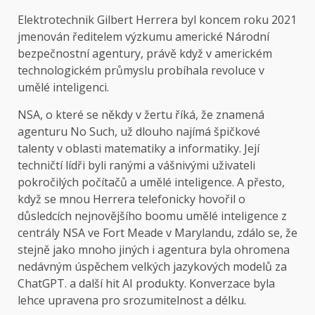
Elektrotechnik Gilbert Herrera byl koncem roku 2021
jmenován ředitelem výzkumu americké Národní
bezpečnostní agentury, právě když v americkém
technologickém průmyslu probíhala revoluce v
umělé inteligenci.
NSA, o které se někdy v žertu říká, že znamená
agenturu No Such, už dlouho najímá špičkové
talenty v oblasti matematiky a informatiky. Její
techničtí lídři byli ranými a vášnivými uživateli
pokročilých počítačů a umělé inteligence. A přesto,
když se mnou Herrera telefonicky hovořil o
důsledcích nejnovějšího boomu umělé inteligence z
centrály NSA ve Fort Meade v Marylandu, zdálo se, že
stejně jako mnoho jiných i agentura byla ohromena
nedávným úspěchem velkých jazykových modelů za
ChatGPT. a další hit AI produkty. Konverzace byla
lehce upravena pro srozumitelnost a délku.