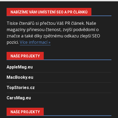
NABÍZÍME VÁM UMÍSTĚNÍ SEO A PR ČLÁNKŮ
Tisíce čtenářů si přečtou Váš PR článek. Naše
magazíny přinesou čtenost, zvýší podvědomí o
značce a také díky zpětnému odkazu zlepší SEO
pozici.
Více informací »
NAŠE PROJEKTY
AppleMag.eu
MacBooky.eu
TopStories.cz
CarsMag.eu
NAŠE PROJEKTY