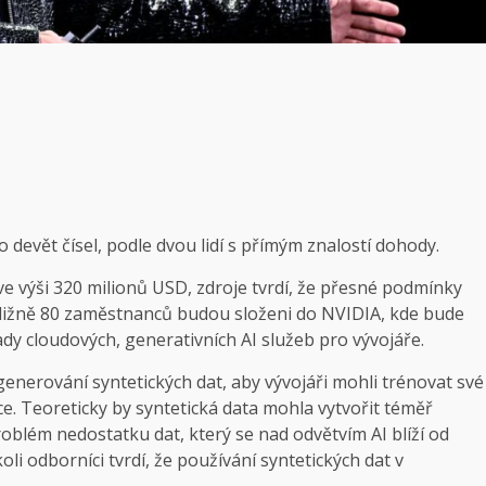
 devět čísel, podle dvou lidí s přímým znalostí dohody.
ve výši 320 milionů USD, zdroje tvrdí, že přesné podmínky
bližně 80 zaměstnanců budou složeni do NVIDIA, kde bude
ady cloudových, generativních AI služeb pro vývojáře.
 generování syntetických dat, aby vývojáři mohli trénovat své
ace. Teoreticky by syntetická data mohla vytvořit téměř
oblém nedostatku dat, který se nad odvětvím AI blíží od
i odborníci tvrdí, že používání syntetických dat v