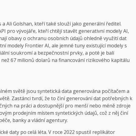
a Ali Golshan, kteří také slouží jako generální ředitel.
PI pro vývojáře, kteří chtějí stavět generativní modely AI,
ají obavy o ochranu osobních údajů ohledně využití dat
stní modely Frontier AI, ale jemné tuny existující modely s
ální soukromí a bezpečnostní prvky, a poté je balí
e než 67 milionů dolarů na financování rizikového kapitálu
álném světě jsou syntetická data generována počítačem a
tě. Zastánci tvrdí, že to činí generování dat potřebných k
očných na práci a dostupnější pro menší nebo méně zdroje
čovým prodejním místem syntetických údajů, což z něj činí
péče, banky a vládní agentury.
cké daty po celá léta. V roce 2022 spustil replikátor