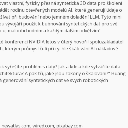
t vlastní, fyzicky přesná syntetická 3D data pro školení
vádět rodinu otevřených modelů AI, které generují údaje o
užívat při budování nebo jemném doladění LLM. Tyto mini
 vývojáři použít k bubnování syntetických dat pro své
robou, maloobchodním a každým dalším odvětvím“.
é konferenci NVIDIA letos v úterý hovořil spoluzakladatel
, kterým průmysl čelí při rychle škálování AI nákladově
ak vyřešíte problém s daty? Jak a kde a kde vytváříte data
chitektura? A pak tři, jaké jsou zákony o škálování?“ Huang
á generování syntetických dat ve svých robotických
, newatlas.com, wired.com, pixabay.com