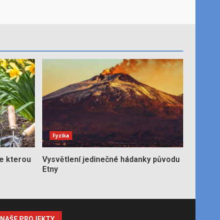
Fyzika
e kterou
Vysvětlení jedinečné hádanky původu
Etny
NAŠE PROJEKTY