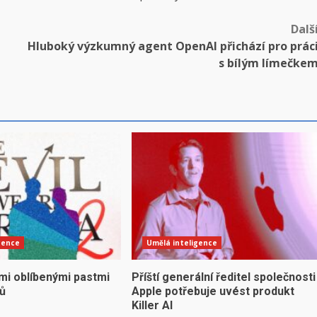
Dalš
Hluboký výzkumný agent OpenAI přichází pro prác
s bílým límečke
gence
Umělá inteligence
mi oblíbenými pastmi
Příští generální ředitel společnosti
yů
Apple potřebuje uvést produkt
Killer AI