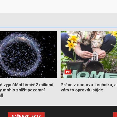
PR
 vypuštění téměř 2 milionů
Práce z domova: technika, s
by mohlo zničit pozemní
vám to opravdu půjde
ii
NAŠE PROJEKTY