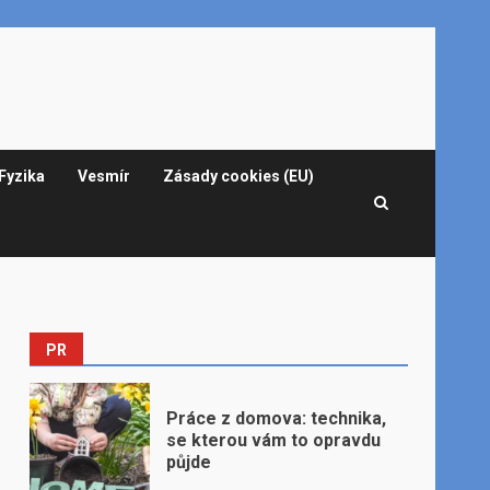
Fyzika
Vesmír
Zásady cookies (EU)
PR
Práce z domova: technika,
se kterou vám to opravdu
půjde