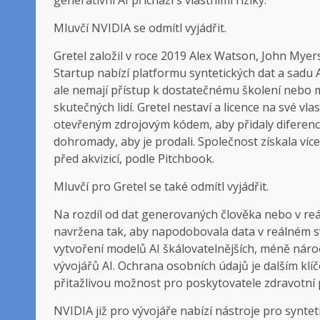
Mluvčí NVIDIA se odmítl vyjádřit.
Gretel založil v roce 2019 Alex Watson, John Myers 
Startup nabízí platformu syntetických dat a sadu A
ale nemají přístup k dostatečnému školení nebo m
skutečných lidí. Gretel nestaví a licence na své vla
otevřeným zdrojovým kódem, aby přidaly diferenci
dohromady, aby je prodali. Společnost získala víc
před akvizicí, podle Pitchbook.
Mluvčí pro Gretel se také odmítl vyjádřit.
Na rozdíl od dat generovaných člověka nebo v re
navržena tak, aby napodobovala data v reálném svě
vytvoření modelů AI škálovatelnějších, méně nár
vývojářů AI. Ochrana osobních údajů je dalším klí
přitažlivou možnost pro poskytovatele zdravotní 
NVIDIA již pro vývojáře nabízí nástroje pro synteti