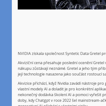
NVIDIA získala společnost Syntetic Data Gretel pro
Akviziční cena přesahuje poslední ocenění Gretel 
nákupu zůstávají neznámé. Gretel a jeho tým při
její technologie nasazena jako součást rostoucí s
Akvizice přichází, když Nvidia zavádí nástroje pro
vlastní modely AI a doladit je pro konkrétní aplik
nekonečný dodávka školení AI a pomoci vyřešit pr
doby, kdy Chatgpt v roce 2022 šel mainstream-ačkol
generativní AI přichází s vlastními riziky.