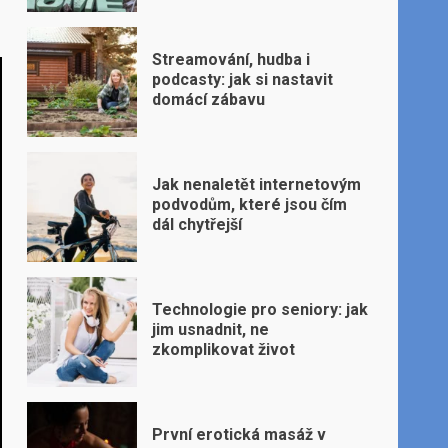
Streamování, hudba i
podcasty: jak si nastavit
domácí zábavu
Jak nenaletět internetovým
podvodům, které jsou čím
dál chytřejší
Technologie pro seniory: jak
jim usnadnit, ne
zkomplikovat život
První erotická masáž v