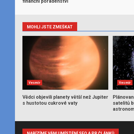
finanční poradenství
MOHLI JSTE ZMEŠKAT
Vesmír
Vesmír
Vědci objevili planety větší než Jupiter
Plánované
s hustotou cukrové vaty
satelitů 
astronom
NABÍZÍME VÁM UMÍSTĚNÍ SEO A PR ČLÁNKŮ