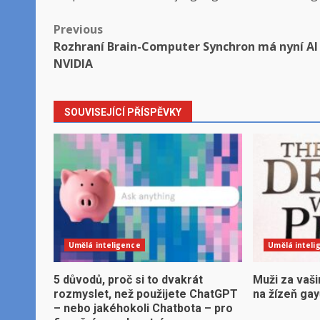
Post
Previous
Rozhraní Brain-Computer Synchron má nyní AI
navigation
NVIDIA
SOUVISEJÍCÍ PŘÍSPĚVKY
Umělá inteligence
Umělá inteli
5 důvodů, proč si to dvakrát
Muži za vaši
rozmyslet, než použijete ChatGPT
na žízeň ga
– nebo jakéhokoli Chatbota – pro