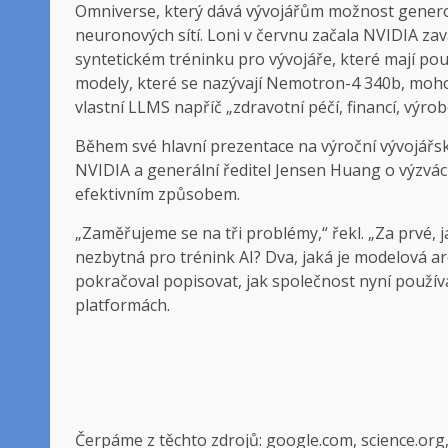
Omniverse, který dává vývojářům možnost generova
neuronových sítí. Loni v červnu začala NVIDIA za
syntetickém tréninku pro vývojáře, které mají po
modely, které se nazývají Nemotron-4 340b, mohou
vlastní LLMS napříč „zdravotní péčí, financí, vý
Během své hlavní prezentace na výroční vývojářsk
NVIDIA a generální ředitel Jensen Huang o výzvách
efektivním způsobem.
„Zaměřujeme se na tři problémy,“ řekl. „Za prvé, j
nezbytná pro trénink AI? Dva, jaká je modelová ar
pokračoval popisovat, jak společnost nyní použív
platformách.
Čerpáme z těchto zdrojů: google.com, science.org