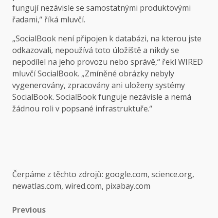
fungují nezávisle se samostatnými produktovými
řadami,“ říká mluvčí.
„SocialBook není připojen k databázi, na kterou jste
odkazovali, nepoužívá toto úložiště a nikdy se
nepodílel na jeho provozu nebo správě,“ řekl WIRED
mluvčí SocialBook. „Zmíněné obrázky nebyly
vygenerovány, zpracovány ani uloženy systémy
SocialBook. SocialBook funguje nezávisle a nemá
žádnou roli v popsané infrastruktuře.“
Čerpáme z těchto zdrojů: google.com, science.org,
newatlas.com, wired.com, pixabay.com
Post
Previous