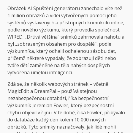
Obrázek AI
Spuštění generátoru zanechalo více než
1 milion obrázků a videí vytvořených pomocí jeho
systémů vystavených a přístupných komukoli online,
podle nového výzkumu, který provedla společnost
WIRED. „Drtivá většina“ snímků zahrnovala nahotu a
byl „zobrazeným obsahem pro dospělé“, podle
výzkumníka, který odhalil odhalenou zásobu dat,
přičemž některé vypadaly, že zobrazují děti nebo
tváře dětí zaměněné na těla nahých dospělých
vytvořená umělou inteligencí.
Zdá se, že několik webových stránek – včetně
MagicEdit a DreamPal – používá stejnou
nezabezpečenou databázi, říká bezpečnostní
výzkumník Jeremiah Fowler, který bezpečnostní
chybu objevil v říjnu. V té době, říká Fowler, přibývalo
do databáze každý den kolem 10 000 nových
obrázků. Tyto snímky naznačovaly, jak lidé mohli