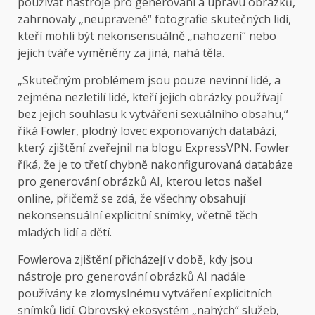
používat nástroje pro generování a úpravu obrázků,
zahrnovaly „neupravené“ fotografie skutečných lidí,
kteří mohli být nekonsensuálně „nahození“ nebo
jejich tváře vyměněny za jiná, nahá těla.
„Skutečným problémem jsou pouze nevinní lidé, a
zejména nezletilí lidé, kteří jejich obrázky používají
bez jejich souhlasu k vytváření sexuálního obsahu,“
říká Fowler, plodný lovec exponovaných databází,
který zjištění zveřejnil na blogu ExpressVPN. Fowler
říká, že je to třetí chybně nakonfigurovaná databáze
pro generování obrázků AI, kterou letos našel
online, přičemž se zdá, že všechny obsahují
nekonsensuální explicitní snímky, včetně těch
mladých lidí a dětí.
Fowlerova zjištění přicházejí v době, kdy jsou
nástroje pro generování obrázků AI nadále
používány ke zlomyslnému vytváření explicitních
snímků lidí. Obrovský ekosystém „nahých“ služeb,