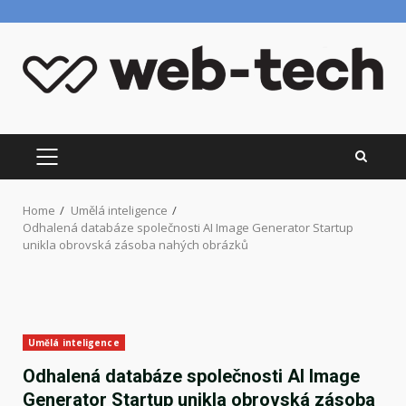
Skip
to
content
PRIMARY
MENU
Home
Umělá inteligence
Odhalená databáze společnosti AI Image Generator Startup
unikla obrovská zásoba nahých obrázků
Umělá inteligence
Odhalená databáze společnosti AI Image
Generator Startup unikla obrovská zásoba