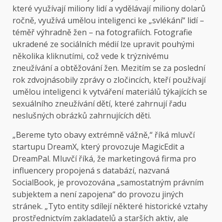
které využívají miliony lidí a vydělávají miliony dolarů
ročně, využívá umělou inteligenci ke „svlékání“ lidí –
téměř výhradně žen – na fotografiích. Fotografie
ukradené ze sociálních médií lze upravit pouhými
několika kliknutími, což vede k trýznivému
zneužívání a obtěžování žen. Mezitím se za poslední
rok zdvojnásobily zprávy o zločincích, kteří používají
umělou inteligenci k vytváření materiálů týkajících se
sexuálního zneužívání dětí, které zahrnují řadu
neslušných obrázků zahrnujících děti.
„Bereme tyto obavy extrémně vážně,“ říká mluvčí
startupu DreamX, který provozuje MagicEdit a
DreamPal. Mluvčí říká, že marketingová firma pro
influencery propojená s databází, nazvaná
SocialBook, je provozována „samostatným právním
subjektem a není zapojena“ do provozu jiných
stránek. „Tyto entity sdílejí některé historické vztahy
prostřednictvím zakladatelů a starších aktiv, ale