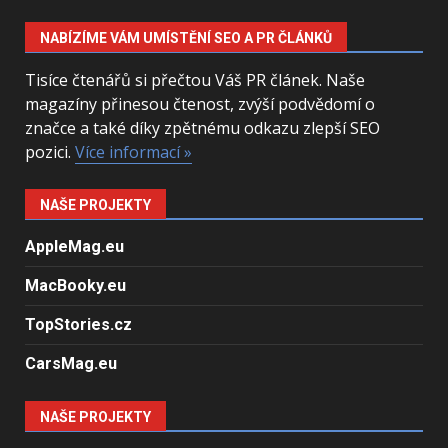
NABÍZÍME VÁM UMÍSTĚNÍ SEO A PR ČLÁNKŮ
Tisíce čtenářů si přečtou Váš PR článek. Naše
magazíny přinesou čtenost, zvýší podvědomí o
značce a také díky zpětnému odkazu zlepší SEO
pozici.
Více informací »
NAŠE PROJEKTY
AppleMag.eu
MacBooky.eu
TopStories.cz
CarsMag.eu
NAŠE PROJEKTY