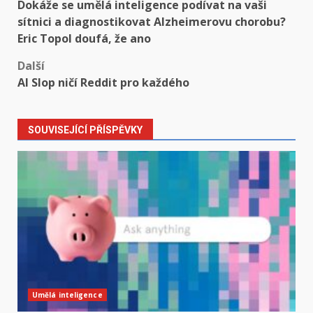
Dokáže se umělá inteligence podívat na vaši
navigation
sítnici a diagnostikovat Alzheimerovu chorobu?
Eric Topol doufá, že ano
Další
AI Slop ničí Reddit pro každého
SOUVISEJÍCÍ PŘÍSPĚVKY
Umělá inteligence