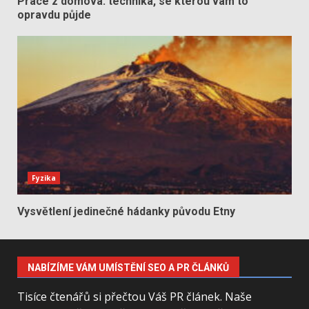
Práce z domova: technika, se kterou vám to
opravdu půjde
Fyzika
Vysvětlení jedinečné hádanky původu Etny
NABÍZÍME VÁM UMÍSTĚNÍ SEO A PR ČLÁNKŮ
Tisíce čtenářů si přečtou Váš PR článek. Naše