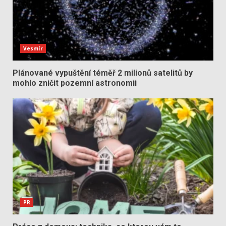
Vesmír
Plánované vypuštění téměř 2 milionů satelitů by
mohlo zničit pozemní astronomii
PR