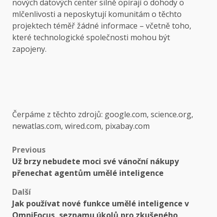
nových datových center silně opírají o dohody o
mlčenlivosti a neposkytují komunitám o těchto
projektech téměř žádné informace – včetně toho,
které technologické společnosti mohou být
zapojeny.
Čerpáme z těchto zdrojů: google.com, science.org,
newatlas.com, wired.com, pixabay.com
Post
Previous
Už brzy nebudete moci své vánoční nákupy
navigation
přenechat agentům umělé inteligence
Další
Jak používat nové funkce umělé inteligence v
OmniFocus, seznamu úkolů pro zkušeného