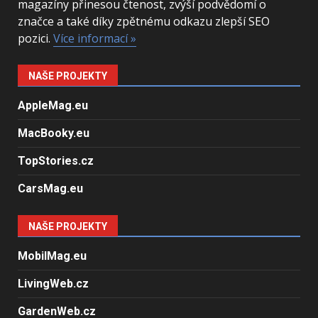
magazíny přinesou čtenost, zvýší podvědomí o
značce a také díky zpětnému odkazu zlepší SEO
pozici.
Více informací »
NAŠE PROJEKTY
AppleMag.eu
MacBooky.eu
TopStories.cz
CarsMag.eu
NAŠE PROJEKTY
MobilMag.eu
LivingWeb.cz
GardenWeb.cz