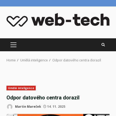
Skip
to
content
PRIMARY
MENU
Home
Umělá inteligence
Odpor datového centra dorazil
Umělá inteligence
Odpor datového centra dorazil
Martin Mareček
14. 11. 2025