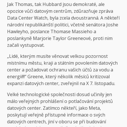
Jak Thomas, tak Hubbard jsou demokraté, ale
opozice vůči datovým centrům, zdůrazňuje zpráva
Data Center Watch, byla zcela dvoustranná. A někteří
národní republikánští politici, včetně senátora Joshe
Hawleyho, poslance Thomase Massieho a
poslankyně Marjorie Taylor Greeneové, proti nim
začali vystupovat.
„Lidé, kterým musíte věnovat velkou pozornost
místnímu městu, kraji a státním povolením datových
center a požadovat ochranu vašich účtů za vodu a
energii!!!“ Greene, který několik měsíců kritizoval
expanzi datových center, zveřejnil na X 7. listopadu.
Velké technologické společnosti dosud učinily jen
málo veřejných prohlášení o potlačování projektů
datových center. Zatímco někteří, jako Meta,
poskytují veřejně přístupné informace o svých
datových centrech, jiní v oboru se při budování