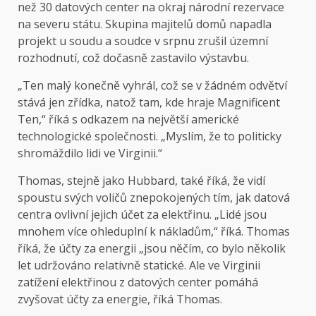
než 30 datových center na okraj národní rezervace
na severu státu. Skupina majitelů domů napadla
projekt u soudu a soudce v srpnu zrušil územní
rozhodnutí, což dočasně zastavilo výstavbu.
„Ten malý konečně vyhrál, což se v žádném odvětví
stává jen zřídka, natož tam, kde hraje Magnificent
Ten,“ říká s odkazem na největší americké
technologické společnosti. „Myslím, že to politicky
shromáždilo lidi ve Virginii.“
Thomas, stejně jako Hubbard, také říká, že vidí
spoustu svých voličů znepokojených tím, jak datová
centra ovlivní jejich účet za elektřinu. „Lidé jsou
mnohem více ohleduplní k nákladům,“ říká. Thomas
říká, že účty za energii „jsou něčím, co bylo několik
let udržováno relativně statické. Ale ve Virginii
zatížení elektřinou z datových center pomáhá
zvyšovat účty za energie, říká Thomas.