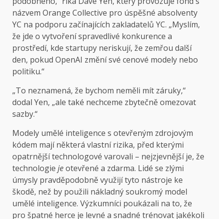
podobného,“ říká Dave Yen, který provozuje fond s
názvem Orange Collective pro úspěšné absolventy
YC na podporu začínajících zakladatelů YC. „Myslím,
že jde o vytvoření spravedlivé konkurence a
prostředí, kde startupy neriskují, že zemřou další
den, pokud OpenAI změní své cenové modely nebo
politiku.“
„To neznamená, že bychom neměli mít záruky,“
dodal Yen, „ale také nechceme zbytečně omezovat
sazby.“
Modely umělé inteligence s otevřeným zdrojovým
kódem mají některá vlastní rizika, před kterými
opatrnější technologové varovali – nejzjevnější je, že
technologie
je
otevřené a zdarma. Lidé se zlými
úmysly pravděpodobně využijí tyto nástroje ke
škodě, než by použili nákladný soukromý model
umělé inteligence. Výzkumníci poukázali na to, že
pro špatné herce je levné a snadné trénovat jakékoli