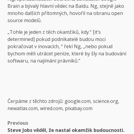
Brain a bývalý hlavní vědec na Baidu. Ng, stejně jako
mnoho dalších přítomných, hovořil na obranu open
source modelů.
„Tohle je jeden z těch okamžiků, kdy.“ [it’s
determined] pokud podnikatelé budou moci
pokračovat v inovacích, “ řekl Ng, „nebo pokud
bychom měli utrácet peníze, které by šly na budování
softwaru, na najímání právníků.“
Čerpáme z těchto zdrojů: google.com, science.org,
newatlas.com, wired.com, pixabay.com
Post
Previous
Steve Jobs věděl, že nastal okamžik budoucnosti.