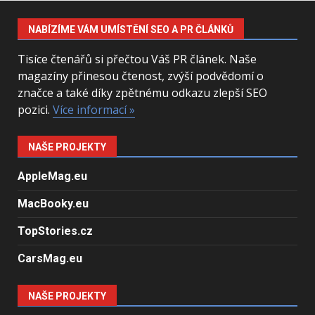
NABÍZÍME VÁM UMÍSTĚNÍ SEO A PR ČLÁNKŮ
Tisíce čtenářů si přečtou Váš PR článek. Naše
magazíny přinesou čtenost, zvýší podvědomí o
značce a také díky zpětnému odkazu zlepší SEO
pozici.
Více informací »
NAŠE PROJEKTY
AppleMag.eu
MacBooky.eu
TopStories.cz
CarsMag.eu
NAŠE PROJEKTY