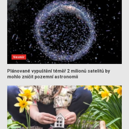
Vesmír
Plánované vypuštění téměř 2 milionů satelitů by
mohlo zničit pozemní astronomii