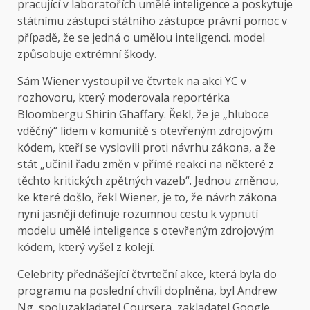
pracující v laboratořích umělé inteligence a poskytuje
státnímu zástupci státního zástupce právní pomoc v
případě, že se jedná o umělou inteligenci. model
způsobuje extrémní škody.
Sám Wiener vystoupil ve čtvrtek na akci YC v
rozhovoru, který moderovala reportérka
Bloombergu Shirin Ghaffary. Řekl, že je „hluboce
vděčný“ lidem v komunitě s otevřeným zdrojovým
kódem, kteří se vyslovili proti návrhu zákona, a že
stát „učinil řadu změn v přímé reakci na některé z
těchto kritických zpětných vazeb“. Jednou změnou,
ke které došlo, řekl Wiener, je to, že návrh zákona
nyní jasněji definuje rozumnou cestu k vypnutí
modelu umělé inteligence s otevřeným zdrojovým
kódem, který vyšel z kolejí.
Celebrity přednášející čtvrteční akce, která byla do
programu na poslední chvíli doplněna, byl Andrew
Ng, spoluzakladatel Coursera, zakladatel Google