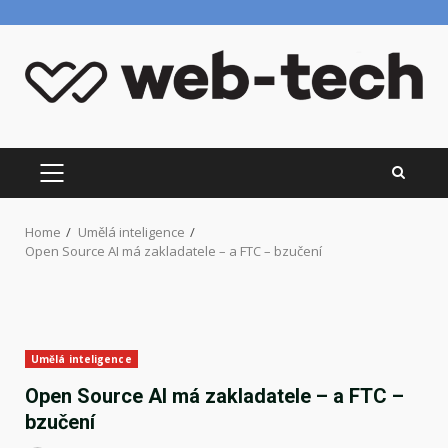
Skip
to
content
PRIMARY
MENU
Home
Umělá inteligence
Open Source AI má zakladatele – a FTC – bzučení
Umělá inteligence
Open Source AI má zakladatele – a FTC –
bzučení