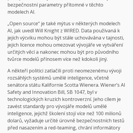
bezpečnostní parametry přítomné v těchto
modelech AI.
„Open source“ je také mýtus v některých modelech
AI, jak uvedl Will Knight z WIRED. Data používaná k
jejich výcviku mohou být stále uchovávána v tajnosti,
jejich licence mohou omezovat vývojáře ve vytváření
určitých věcí a nakonec mohou být pro původního
tvůrce modelů přínosem více než kdokoli jiný.
A někteří politici zatlačili proti neomezenému vývoji
rozsáhlých systémů umělé inteligence, včetně
senátora státu Kalifornie Scotta Wienera. Wiener’s AI
Safety and Innovation Bill, SB 1047, byl v
technologických kruzích kontroverzní. Jeho cílem je
zavést standardy pro vývojáře modelů umělé
inteligence, jejichž školení stojí více než 100 milionů
dolarů, vyžaduje určité úrovně bezpečnostních testů
před nasazením a red-teaming, chrání informátory