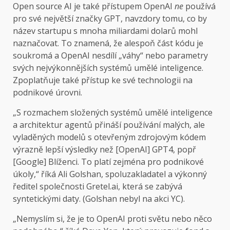
Open source AI je také přístupem OpenAI
ne
používá
pro své největší značky GPT, navzdory tomu, co by
název startupu s mnoha miliardami dolarů mohl
naznačovat. To znamená, že alespoň část kódu je
soukromá a OpenAI nesdílí „váhy“ nebo parametry
svých nejvýkonnějších systémů umělé inteligence.
Zpoplatňuje také přístup ke své technologii na
podnikové úrovni.
„S rozmachem složených systémů umělé inteligence
a architektur agentů přináší používání malých, ale
vyladěných modelů s otevřeným zdrojovým kódem
výrazně lepší výsledky než [OpenAI] GPT4, popř
[Google] Blíženci. To platí zejména pro podnikové
úkoly,“ říká Ali Golshan, spoluzakladatel a výkonný
ředitel společnosti Gretel.ai, která se zabývá
syntetickými daty. (Golshan nebyl na akci YC).
„Nemyslím si, že je to OpenAI proti světu nebo něco