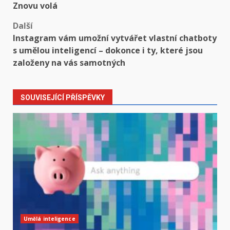
navigation
Znovu volá
Další
Instagram vám umožní vytvářet vlastní chatboty
s umělou inteligencí – dokonce i ty, které jsou
založeny na vás samotných
SOUVISEJÍCÍ PŘÍSPĚVKY
Umělá inteligence