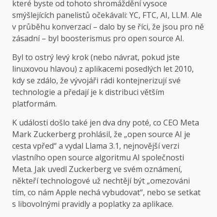
které byste od tohoto shromáždění vysoce
smýšlejících panelistů očekávali: YC, FTC, AI, LLM. Ale
v průběhu konverzací – dalo by se říci, že jsou pro ně
zásadní – byl boosterismus pro open source AI.
Byl to ostrý levý krok (nebo návrat, pokud jste
linuxovou hlavou) z aplikacemi posedlých let 2010,
kdy se zdálo, že vývojáři rádi kontejnerizují své
technologie a předají je k distribuci větším
platformám.
K události došlo také jen dva dny poté, co CEO Meta
Mark Zuckerberg prohlásil, že „open source AI je
cesta vpřed“ a vydal Llama 3.1, nejnovější verzi
vlastního open source algoritmu AI společnosti
Meta. Jak uvedl Zuckerberg ve svém oznámení,
někteří technologové už nechtějí být „omezováni
tím, co nám Apple nechá vybudovat“, nebo se setkat
s libovolnými pravidly a poplatky za aplikace.