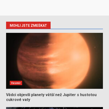
MOHLI JSTE ZMEŠKAT
Vesmír
Vědci objevili planety větší než Jupiter s hustotou
cukrové vaty