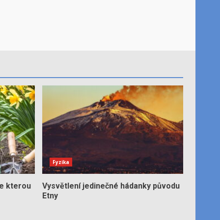
Fyzika
e kterou
Vysvětlení jedinečné hádanky původu
Etny