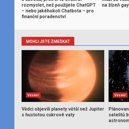
rozmyslet, než použijete ChatGPT
na žízeň ga
– nebo jakéhokoli Chatbota – pro
finanční poradenství
MOHLI JSTE ZMEŠKAT
Vesmír
Vesmír
Vědci objevili planety větší než Jupiter
Plánované
s hustotou cukrové vaty
satelitů 
astronom