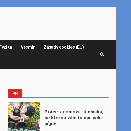
Fyzika
Vesmír
Zásady cookies (EU)
PR
Práce z domova: technika,
se kterou vám to opravdu
půjde