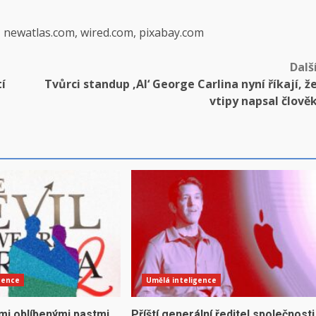
, newatlas.com, wired.com, pixabay.com
Dalš
í
Tvůrci standup ‚AI‘ George Carlina nyní říkají, ž
vtipy napsal člově
gence
Umělá inteligence
mi oblíbenými pastmi
Příští generální ředitel společnosti