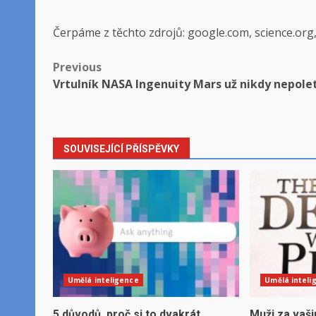
Čerpáme z těchto zdrojů: google.com, science.org
Post
Previous
Vrtulník NASA Ingenuity Mars už nikdy nepolet
navigation
SOUVISEJÍCÍ PŘÍSPĚVKY
Umělá inteligence
Umělá inteli
5 důvodů, proč si to dvakrát
Muži za vaši