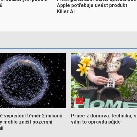
yů
Apple potřebuje uvést produkt
Killer AI
PR
 vypuštění téměř 2 milionů
Práce z domova: technika, s
by mohlo zničit pozemní
vám to opravdu půjde
ii