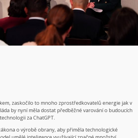
kem, zaskočilo to mnoho zprostředkovatelů energie jak v
 vláda by nyní měla dostat předběžné varování o budoucích
 technologii za ChatGPT.
 zákona o výrobě obrany, aby přiměla technologické
model umělé inteligence využívající značné množství