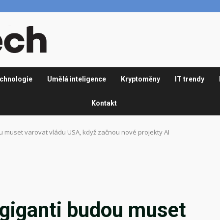
chnologie
Umělá inteligence
Kryptoměny
IT trendy
Kontakt
ou muset varovat vládu USA, když začnou nové projekty AI
 giganti budou muset