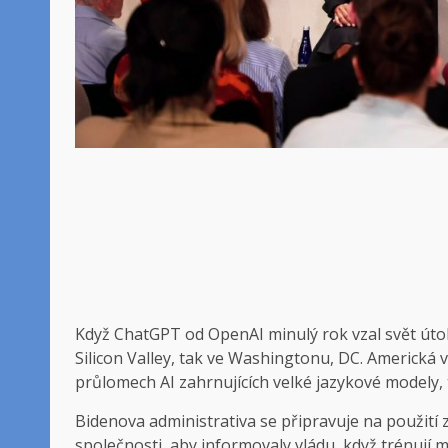
Když ChatGPT od OpenAI minulý rok vzal svět úto
Silicon Valley, tak ve Washingtonu, DC. Americká
průlomech AI zahrnujících velké jazykové modely,
Bidenova administrativa se připravuje na použití
společnosti, aby informovaly vládu, když trénují 