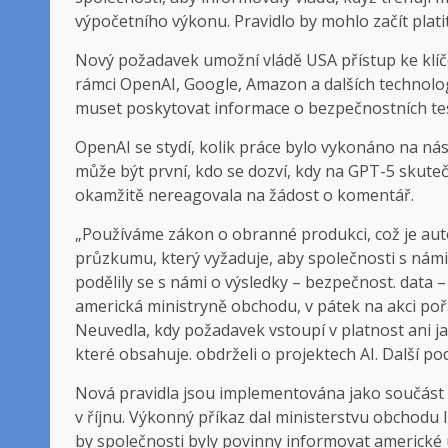
výpočetního výkonu. Pravidlo by mohlo začít platit 
Nový požadavek umožní vládě USA přístup ke klíčo
rámci OpenAI, Google, Amazon a dalších technolog
muset poskytovat informace o bezpečnostních test
OpenAI se stydí, kolik práce bylo vykonáno na ná
může být první, kdo se dozví, kdy na GPT-5 skute
okamžitě nereagovala na žádost o komentář.
„Používáme zákon o obranné produkci, což je auto
průzkumu, který vyžaduje, aby společnosti s námi 
podělily se s námi o výsledky – bezpečnost. data
americká ministryně obchodu, v pátek na akci poř
Neuvedla, kdy požadavek vstoupí v platnost ani j
které obsahuje. obdrželi o projektech AI. Další p
Nová pravidla jsou implementována jako součást
v říjnu. Výkonný příkaz dal ministerstvu obchodu 
by společnosti byly povinny informovat americk