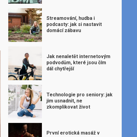
Streamování, hudba i
podcasty: jak si nastavit
domácí zábavu
Jak nenaletět internetovým
podvodům, které jsou čím
dál chytřejší
Technologie pro seniory: jak
jim usnadnit, ne
zkomplikovat život
První erotická masáž v