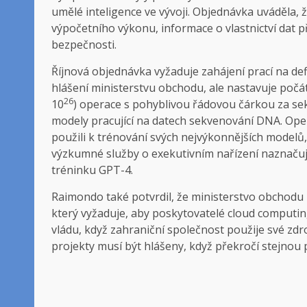
umělé inteligence ve vývoji. Objednávka uváděla,
výpočetního výkonu, informace o vlastnictví dat 
bezpečnosti.
Říjnová objednávka vyžaduje zahájení prací na de
hlášení ministerstvu obchodu, ale nastavuje počáte
26
10
) operace s pohyblivou řádovou čárkou za se
modely pracující na datech sekvenování DNA. Open
použili k trénování svých nejvýkonnějších modelů
výzkumné služby o exekutivním nařízení naznačuj
tréninku GPT-4.
Raimondo také potvrdil, že ministerstvo obchodu
který vyžaduje, aby poskytovatelé cloud computin
vládu, když zahraniční společnost použije své zd
projekty musí být hlášeny, když překročí stejnou 