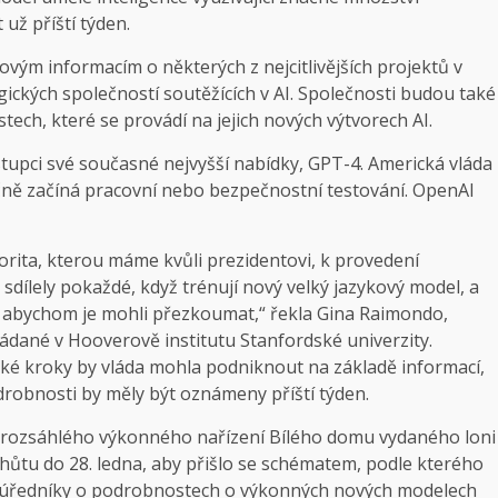
už příští týden.
vým informacím o některých z nejcitlivějších projektů v
ických společností soutěžících v AI. Společnosti budou také
ech, které se provádí na jejich nových výtvorech AI.
stupci své současné nejvyšší nabídky, GPT-4. Americká vláda
čně začíná pracovní nebo bezpečnostní testování. OpenAI
rita, kterou máme kvůli prezidentovi, k provedení
sdílely pokaždé, když trénují nový velký jazykový model, a
 – abychom je mohli přezkoumat,“ řekla Gina Raimondo,
ádané v Hooverově institutu Stanfordské univerzity.
aké kroky by vláda mohla podniknout na základě informací,
odrobnosti by měly být oznámeny příští týden.
 rozsáhlého výkonného nařízení Bílého domu vydaného loni
lhůtu do 28. ledna, aby přišlo se schématem, podle kterého
é úředníky o podrobnostech o výkonných nových modelech