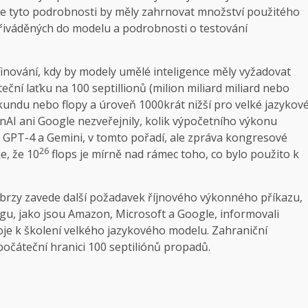
 že tyto podrobnosti by měly zahrnovat množství použitého
přiváděných do modelu a podrobnosti o testování
finování, kdy by modely umělé inteligence měly vyžadovat
ční laťku na 100 septillionů (milion miliard miliard nebo
kundu nebo flopy a úroveň 1000krát nižší pro velké jazykov
AI ani Google nezveřejnily, kolik výpočetního výkonu
, GPT-4 a Gemini, v tomto pořadí, ale zpráva kongresové
26
e, že 10
flops je mírně nad rámec toho, co bylo použito k
 brzy zavede další požadavek říjnového výkonného příkazu,
gu, jako jsou Amazon, Microsoft a Google, informovali
roje k školení velkého jazykového modelu. Zahraniční
počáteční hranici 100 septiliónů propadů.