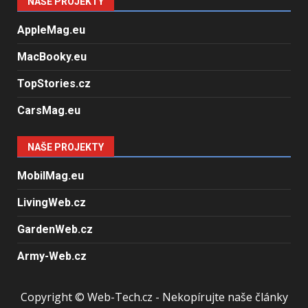
NAŠE PROJEKTY
AppleMag.eu
MacBooky.eu
TopStories.cz
CarsMag.eu
NAŠE PROJEKTY
MobilMag.eu
LivingWeb.cz
GardenWeb.cz
Army-Web.cz
Copyright © Web-Tech.cz - Nekopírujte naše články