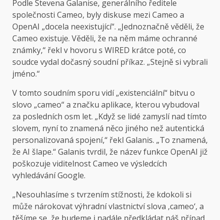
Podle Stevena Galanise, generálního ředitele
společnosti Cameo, byly diskuse mezi Cameo a
OpenAI „docela neexistující“. „Jednoznačně věděli, že
Cameo existuje. Věděli, že na něm máme ochranné
známky,“ řekl v hovoru s WIRED krátce poté, co
soudce vydal dočasný soudní příkaz. „Stejně si vybrali
jméno.“
V tomto soudním sporu vidí „existenciální“ bitvu o
slovo „cameo“ a značku aplikace, kterou vybudoval
za posledních osm let. „Když se lidé zamyslí nad tímto
slovem, nyní to znamená něco jiného než autentická
personalizovaná spojení,“ řekl Galanis. „To znamená,
že AI šlape.“ Galanis tvrdil, že název funkce OpenAI již
poškozuje viditelnost Cameo ve výsledcích
vyhledávání Google.
„Nesouhlasíme s tvrzením stížnosti, že kdokoli si
může nárokovat výhradní vlastnictví slova ‚cameo‘, a
těšíme se, že budeme i nadále předkládat náš případ