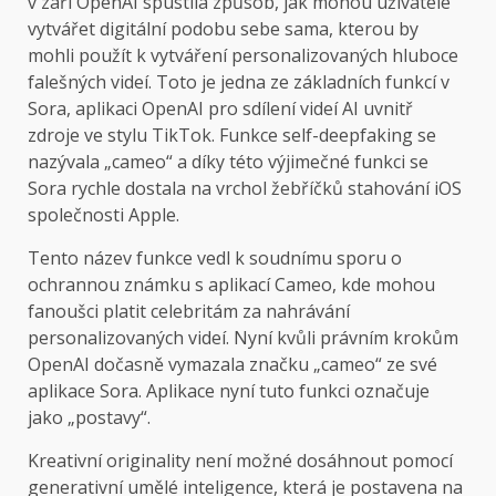
v září
OpenAI spustila způsob, jak mohou uživatelé
vytvářet digitální podobu sebe sama, kterou by
mohli použít k vytváření personalizovaných hluboce
falešných videí. Toto je jedna ze základních funkcí v
Sora, aplikaci OpenAI pro sdílení videí AI uvnitř
zdroje ve stylu TikTok. Funkce self-deepfaking se
nazývala „cameo“ a díky této výjimečné funkci se
Sora rychle dostala na vrchol žebříčků stahování iOS
společnosti Apple.
Tento název funkce vedl k soudnímu sporu o
ochrannou známku s aplikací Cameo, kde mohou
fanoušci platit celebritám za nahrávání
personalizovaných videí. Nyní kvůli právním krokům
OpenAI dočasně vymazala značku „cameo“ ze své
aplikace Sora. Aplikace nyní tuto funkci označuje
jako „postavy“.
Kreativní originality není možné dosáhnout pomocí
generativní umělé inteligence, která je postavena na