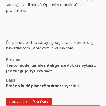
soudu,“ uvedl mluvčí OpenAI v e-mailovém
prohlášení.
Čerpáme z těchto zdrojů: google.com, science.org,
newatlas.com, wired.com, pixabay.com
Post
Previous
Tento model umělé inteligence dokáže vytušit,
navigation
jak funguje fyzický svět
Další
Proč na Rudé planetě stárnete rychleji
SOUVISEJÍCÍ PŘÍSPĚVKY