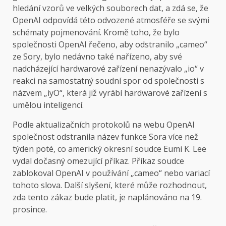
hledání vzorů ve velkých souborech dat, a zdá se, že
OpenAI odpovídá této odvozené atmosféře se svými
schématy pojmenování. Kromě toho, že bylo
společnosti OpenAI řečeno, aby odstranilo „cameo“
ze Sory, bylo nedávno také nařízeno, aby své
nadcházející hardwarové zařízení nenazývalo „io“ v
reakci na samostatný soudní spor od společnosti s
názvem „iyO“, která již vyrábí hardwarové zařízení s
umělou inteligencí.
Podle aktualizačních protokolů na webu OpenAI
společnost odstranila název funkce Sora více než
týden poté, co americký okresní soudce Eumi K. Lee
vydal dočasný omezující příkaz. Příkaz soudce
zablokoval OpenAI v používání „cameo“ nebo variací
tohoto slova. Další slyšení, které může rozhodnout,
zda tento zákaz bude platit, je naplánováno na 19.
prosince.