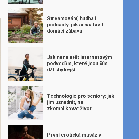
Streamování, hudba i
podcasty: jak si nastavit
domácí zábavu
Jak nenaletět internetovým
podvodům, které jsou čím
dál chytřejší
Technologie pro seniory: jak
jim usnadnit, ne
zkomplikovat život
První erotická masáž v