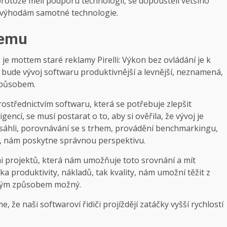
i, protože měli podporu technologií, se dopouštěli většího
m výhodám samotné technologie.
čemu
je mottem staré reklamy Pirelli: Výkon bez ovládání je k
e bude vývoj softwaru produktivnější a levnější, neznamená,
 způsobem.
ostřednictvím softwaru, která se potřebuje zlepšit
ncí, se musí postarat o to, aby si ověřila, že vývoj je
osáhli, porovnávání se s trhem, provádění benchmarkingu,
k, nám poskytne správnou perspektivu.
emi projektů, která nám umožňuje toto srovnání a mít
a produktivity, nákladů, tak kvality, nám umožní těžit z
dným způsobem možný.
že naši softwaroví řidiči projíždějí zatáčky vyšší rychlostí