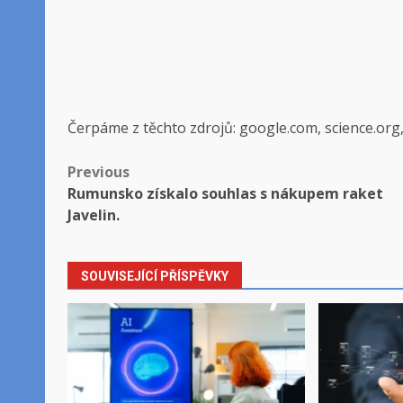
Čerpáme z těchto zdrojů: google.com, science.org
Post
Previous
Rumunsko získalo souhlas s nákupem raket
navigation
Javelin.
SOUVISEJÍCÍ PŘÍSPĚVKY