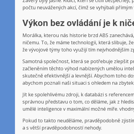
Závěry byly jasné. Řidiči, kteří se cítili bezpečněj
počtu neuvážených akcí, čímž se vyhýbali přímý
Výkon bez ovládání je k ni
Morálka, kterou nás historie brzd ABS zanechává, 
ničemu. To, že máme technologii, která slibuje, ž
že vývojové týmy toho využijí tím nejvhodnějším
Samotná společnost, která se potřebuje zlepšit pr
začleněním těchto výhod nabízených umělou intelige
skutečně efektivnější a levnější. Abychom toho d
abychom poznali naši situaci s ohledem na zbyte
Jít ke spolehlivému zdroji, k databázi s referenc
správnou představu o tom, co děláme, jak z hledisk
umělé inteligence v maximální možné míře. vho
Pokud to takto neuděláme, pravděpodobně zjistíme, 
a s větší pravděpodobností nehody.