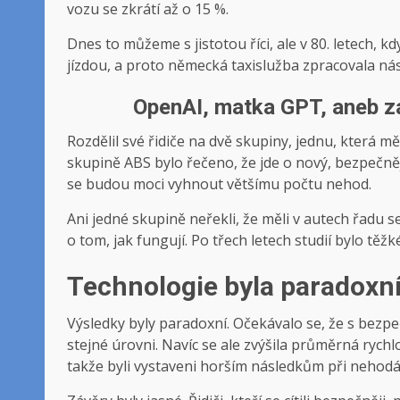
vozu se zkrátí až o 15 %.
Dnes to můžeme s jistotou říci, ale v 80. letech, kd
jízdou, a proto německá taxislužba zpracovala násle
OpenAI, matka GPT, aneb zá
Rozdělil své řidiče na dvě skupiny, jednu, která m
skupině ABS bylo řečeno, že jde o nový, bezpečnějš
se budou moci vyhnout většímu počtu nehod.
Ani jedné skupině neřekli, že měli v autech řadu
o tom, jak fungují. Po třech letech studií bylo těžk
Technologie byla paradoxn
Výsledky byly paradoxní. Očekávalo se, že s bezpeč
stejné úrovni. Navíc se ale zvýšila průměrná rychlos
takže byli vystaveni horším následkům při nehodá