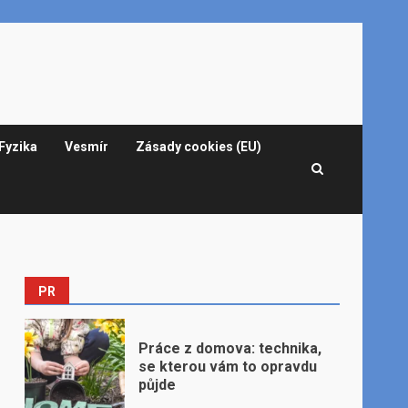
Fyzika
Vesmír
Zásady cookies (EU)
PR
Práce z domova: technika,
se kterou vám to opravdu
půjde