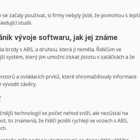
y se začaly používat, si firmy nebyly jisté, že pomohou s lepší
dující studii.
nik vývoje softwaru, jak jej známe
ěla brzdy s ABS, a druhou, která ji neměla. Řidičům ve
í systém, který jim umožní získat jistotu v zatáčkách a že
 senzorů a ovládacích prvků, které shromažďovaly informace
é vyvodit závěry.
í
nější technologií se počet nehod sníží, ale nezůstal na
t, to znamená, že řidiči jezdili rychleji ve vozech s ABS,
ch.