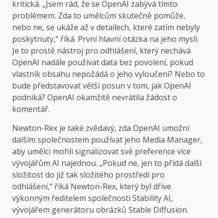
kritická. „Jsem rád, že se OpenAI zabývá tímto
problémem. Zda to umělcům skutečně pomůže,
nebo ne, se ukáže až v detailech, které zatím nebyly
poskytnuty,“ říká. První hlavní otázka na jeho mysli:
Je to prostě nástroj pro odhlášení, který nechává
OpenAI nadále používat data bez povolení, pokud
vlastník obsahu nepožádá o jeho vyloučení? Nebo to
bude představovat větší posun v tom, jak OpenAI
podniká? OpenAI okamžitě nevrátila žádost o
komentář.
Newton-Rex je také zvědavý, zda OpenAI umožní
dalším společnostem používat jeho Media Manager,
aby umělci mohli signalizovat své preference více
vývojářům AI najednou. „Pokud ne, jen to přidá další
složitost do již tak složitého prostředí pro
odhlášení,“ říká Newton-Rex, který byl dříve
výkonným ředitelem společnosti Stability AI,
vývojářem generátoru obrázků Stable Diffusion.