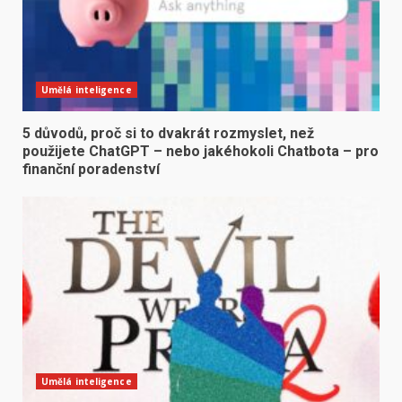
Umělá inteligence
5 důvodů, proč si to dvakrát rozmyslet, než
použijete ChatGPT – nebo jakéhokoli Chatbota – pro
finanční poradenství
Umělá inteligence