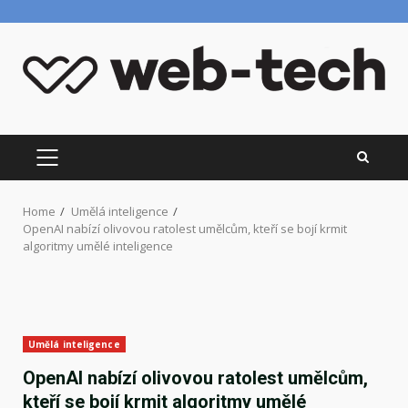
Skip
to
content
PRIMARY
MENU
Home
Umělá inteligence
OpenAI nabízí olivovou ratolest umělcům, kteří se bojí krmit
algoritmy umělé inteligence
Umělá inteligence
OpenAI nabízí olivovou ratolest umělcům,
kteří se bojí krmit algoritmy umělé