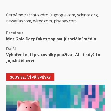
Čerpáme z těchto zdrojů: google.com, science.org,
newatlas.com, wired.com, pixabay.com
Post
Previous
Met Gala Deepfakes zaplavují sociální média
navigation
Další
Vyhoření nutí pracovníky používat AI – i když to
jejich šéf neví
SOUVISEJÍCÍ PŘÍSPĚVKY