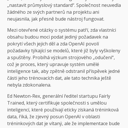
„nastavit průmyslový standard“. Společnost neuvedla
žádného ze svých partnerů na projektu ani
neujasnila, jak přesně bude nástroj fungovat.
Mezi otevřené otázky o systému patří, zda vlastníci
obsahu budou moci podat jediný požadavek na
pokrytí všech jejich děl a zda OpenAI povolí
požadavky týkající se modelů, které již byly vyškoleny
a spuštěny. Probíhá výzkum strojového „odučení“,
což je proces, který upravuje systém umělé
inteligence tak, aby zpětně odstranil příspěvek jedné
části jeho trénovacích dat, ale tato technika ještě
nebyla zdokonalena.
Ed Newton-Rex, generální ředitel startupu Fairly
Trained, který certifikuje společnosti s umělou
inteligencí, které používají eticky získaná tréninková
data, říká, že zjevný posun OpenAI v oblasti
tréninkových dat je vítaný, ale že implementace bude