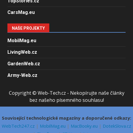
TopStories.cz
CarsMag.eu
NAŠE PROJEKTY
MobilMag.eu
LivingWeb.cz
GardenWeb.cz
Army-Web.cz
Copyright © Web-Tech.cz - Nekopírujte naše články
bez našeho písemného souhlasu!
Související technologické magazíny a doporučené odkazy:
WebTech247.cz
|
MobilMag.eu
|
MacBooky.eu
|
DotekSlova.cz