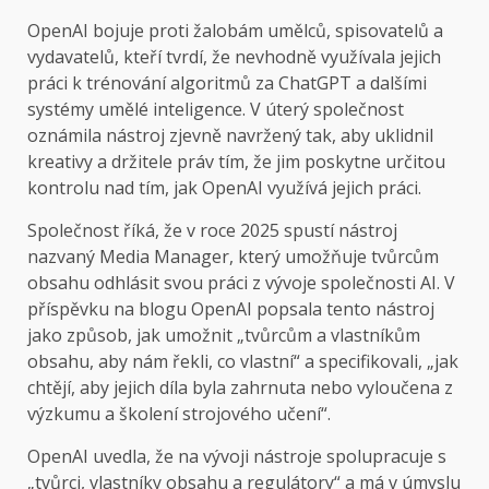
OpenAI bojuje proti žalobám umělců, spisovatelů a
vydavatelů, kteří tvrdí, že nevhodně využívala jejich
práci k trénování algoritmů za ChatGPT a dalšími
systémy umělé inteligence. V úterý společnost
oznámila nástroj zjevně navržený tak, aby uklidnil
kreativy a držitele práv tím, že jim poskytne určitou
kontrolu nad tím, jak OpenAI využívá jejich práci.
Společnost říká, že v roce 2025 spustí nástroj
nazvaný Media Manager, který umožňuje tvůrcům
obsahu odhlásit svou práci z vývoje společnosti AI. V
příspěvku na blogu OpenAI popsala tento nástroj
jako způsob, jak umožnit „tvůrcům a vlastníkům
obsahu, aby nám řekli, co vlastní“ a specifikovali, „jak
chtějí, aby jejich díla byla zahrnuta nebo vyloučena z
výzkumu a školení strojového učení“.
OpenAI uvedla, že na vývoji nástroje spolupracuje s
„tvůrci, vlastníky obsahu a regulátory“ a má v úmyslu