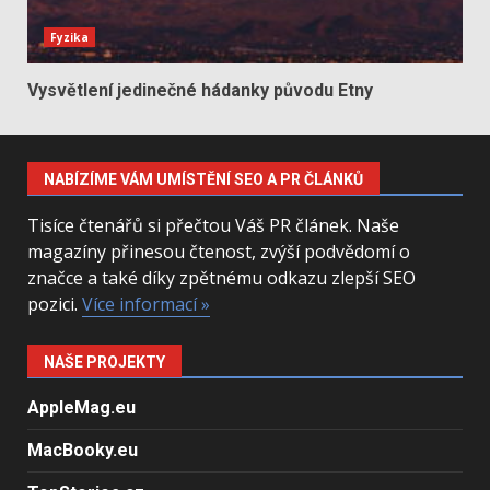
Fyzika
Vysvětlení jedinečné hádanky původu Etny
NABÍZÍME VÁM UMÍSTĚNÍ SEO A PR ČLÁNKŮ
Tisíce čtenářů si přečtou Váš PR článek. Naše
magazíny přinesou čtenost, zvýší podvědomí o
značce a také díky zpětnému odkazu zlepší SEO
pozici.
Více informací »
NAŠE PROJEKTY
AppleMag.eu
MacBooky.eu