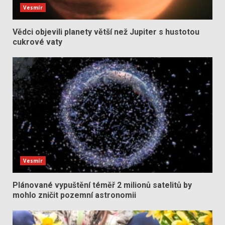
Vesmír
Vědci objevili planety větší než Jupiter s hustotou
cukrové vaty
Vesmír
Plánované vypuštění téměř 2 milionů satelitů by
mohlo zničit pozemní astronomii