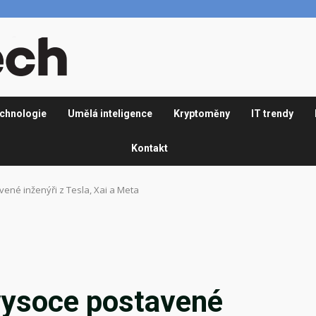
chnologie
Umělá inteligence
Kryptoměny
IT trendy
Kontakt
ené inženýři z Tesla, Xai a Meta
vysoce postavené