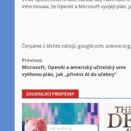
informovala, že OpenAI a Microsoft vyvíjejí plán, 
Čerpáme z těchto zdrojů: google.com, science.org
Post
Previous
Microsoft, OpenAI a americký učitelský unie
navigation
vylíhnou plán, jak „přivést AI do učebny“
SOUVISEJÍCÍ PŘÍSPĚVKY