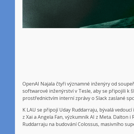
OpenAI
Najala čtyři významné inženýry od soupeř
softwarové inženýrství v Tesle, aby se připojili k
prostřednictvím interní zprávy o Slack zaslané 
K LAU se připojí Uday Ruddarraju, bývalá vedoucí i
z Xai a Angela Fan, výzkumník AI z Meta. Dalton i 
Ruddarraju na budování Colossus, masivního supe