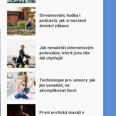
Streamování, hudba i
podcasty: jak si nastavit
domácí zábavu
Jak nenaletět internetovým
podvodům, které jsou čím
dál chytřejší
Technologie pro seniory: jak
jim usnadnit, ne
zkomplikovat život
První erotická masáž v