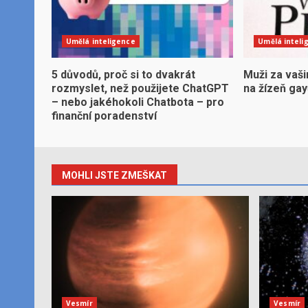
Umělá inteligence
Umělá inteli
5 důvodů, proč si to dvakrát
Muži za vaši
rozmyslet, než použijete ChatGPT
na žízeň ga
– nebo jakéhokoli Chatbota – pro
finanční poradenství
MOHLI JSTE ZMEŠKAT
Vesmír
Vesmír