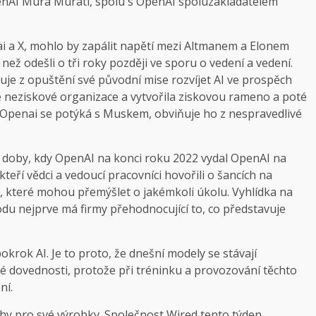
enAI Mura Murati, spolu s OpenAI spoluzakladatelem
ai a X, mohlo by zapálit napětí mezi Altmanem a Elonem
ež odešli o tři roky později ve sporu o vedení a vedení.
je z opuštění své původní mise rozvíjet AI ve prospěch
té neziskové organizace a vytvořila ziskovou rameno a poté
c. Openai se potýká s Muskem, obviňuje ho z nespravedlivé
 od doby, kdy OpenAI na konci roku 2022 vydal OpenAI na
kteří vědci a vedoucí pracovníci hovořili o šancích na
e, které mohou přemýšlet o jakémkoli úkolu. Vyhlídka na
du nejprve má firmy přehodnocující to, co představuje
okrok AI. Je to proto, že dnešní modely se stávají
 dovednosti, protože při tréninku a provozování těchto
ní.
trhy pro své výrobky. Společnost Wired tento týden