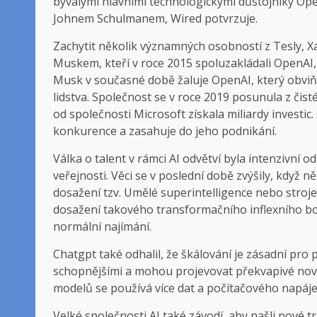
bývalými hlavními technologickými důstojníky Op
Johnem Schulmanem, Wired potvrzuje.
Zachytit několik významných osobností z Tesly, X
Muskem, kteří v roce 2015 spoluzakládali OpenAI, n
Musk v současné době žaluje OpenAI, který obviňu
lidstva. Společnost se v roce 2019 posunula z čis
od společnosti Microsoft získala miliardy investi
konkurence a zasahuje do jeho podnikání.
Válka o talent v rámci AI odvětví byla intenzivní
veřejnosti. Věci se v poslední době zvýšily, když ně
dosažení tzv. Umělé superintelligence nebo stroj
dosažení takového transformačního inflexního bo
normální najímání.
Chatgpt také odhalil, že škálování je zásadní pro p
schopnějšími a mohou projevovat překvapivé nové
modelů se používá více dat a počítačového napáje
Velké společnosti AI také závodí, aby našli nové 