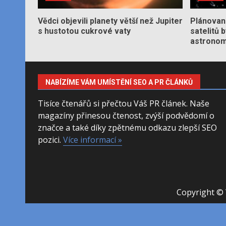
Vědci objevili planety větší než Jupiter
Plánované
s hustotou cukrové vaty
satelitů 
astronom
NABÍZÍME VÁM UMÍSTĚNÍ SEO A PR ČLÁNKŮ
Tisíce čtenářů si přečtou Váš PR článek. Naše
magazíny přinesou čtenost, zvýší podvědomí o
značce a také díky zpětnému odkazu zlepší SEO
pozici.
Více informací »
Copyright © 