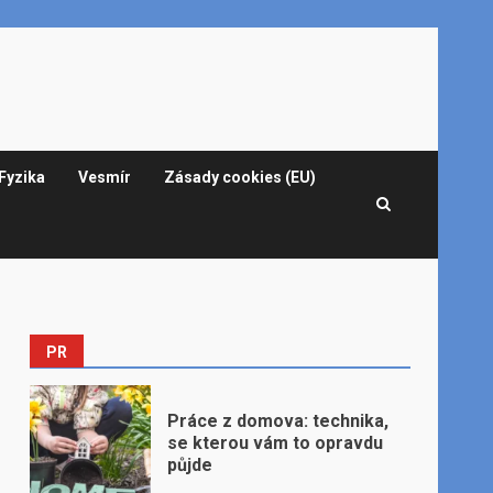
Fyzika
Vesmír
Zásady cookies (EU)
PR
Práce z domova: technika,
se kterou vám to opravdu
půjde