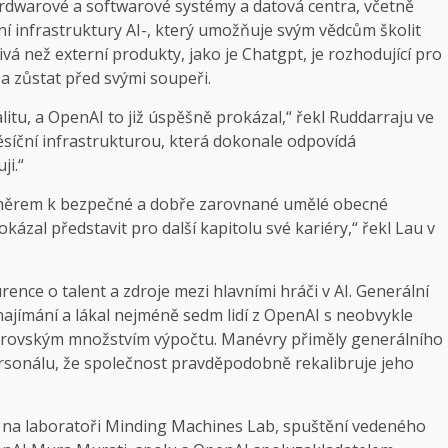
dwarové a softwarové systémy a datová centra, včetně
 infrastruktury AI-, který umožňuje svým vědcům školit
vá než externí produkty, jako je Chatgpt, je rozhodující pro
a zůstat před svými soupeři.
litu, a OpenAI to již úspěšně prokázal,“ řekl Ruddarraju ve
síční infrastrukturou, která dokonale odpovídá
ji.“
 směrem k bezpečné a dobře zarovnané umělé obecné
okázal představit pro další kapitolu své kariéry,“ řekl Lau v
ence o talent a zdroje mezi hlavními hráči v AI. Generální
ajímání a lákal nejméně sedm lidí z OpenAI s neobvykle
obrovským množstvím výpočtu. Manévry přiměly generálního
rsonálu, že společnost pravděpodobně rekalibruje jeho
 na laboratoři Minding Machines Lab, spuštění vedeného