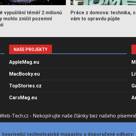
 vypuštění téměř 2 milionů
Práce z domova: technika, s
by mohlo zničit pozemní
vám to opravdu půjde
ii
NAŠE PROJEKTY
AppleMag.eu
M
MacBooky.eu
L
TopStories.cz
G
CarsMag.eu
A
Web-Tech.cz - Nekopírujte naše články bez našeho písemn
Související technologické magazíny a doporučené odkazy: