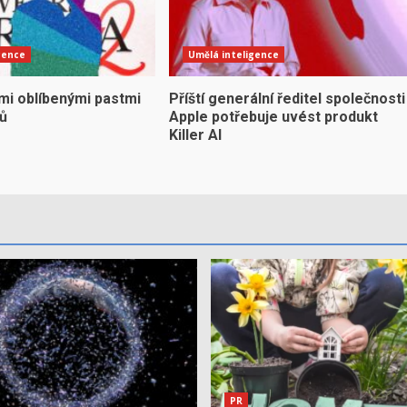
gence
Umělá inteligence
mi oblíbenými pastmi
Příští generální ředitel společnosti
yů
Apple potřebuje uvést produkt
Killer AI
PR