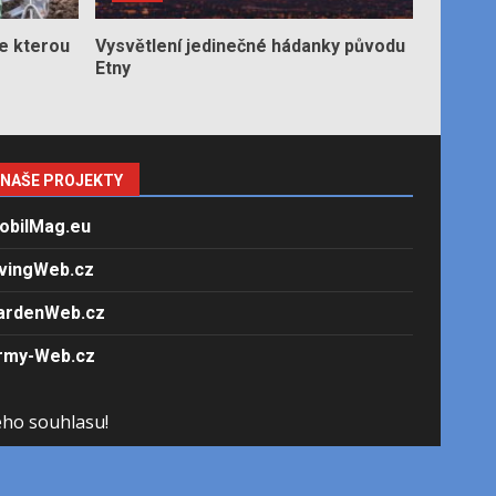
e kterou
Vysvětlení jedinečné hádanky původu
Etny
NAŠE PROJEKTY
obilMag.eu
ivingWeb.cz
ardenWeb.cz
rmy-Web.cz
ého souhlasu!