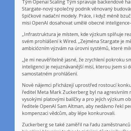
Tým Openai Scaling Tým spravuje backendové har
Stargate-nový společný podnik věnovaný budování
špičkové nadační modely. Práce, i když méně bzuči
misi OpenAI dosahovat umělé obecné inteligence-
„Infrastruktura je místem, kde výzkum splňuje rea
svém prohlášení k Wired. „Zejména Stargate je mě
ambiciózním výzvám na úrovni systémů, které milu
„Je mi neuvěřitelně jasné, že zrychlení pokroku
inteligenci je nejuznávanější misí, kterou jsem si d
samostatném prohlášení.
Nové nájemci přicházejí uprostřed rostoucí konkur
ředitel Meta Mark Zuckerberg byl na agresivním n
vysokými platovými balíčky a pro jejich výzkum 
ředitele OpenAI Sam Altman, aby nedávno řekl pe
kompenzaci vědcům, aby lépe konkurovali.
Zuckerberg se také zaměřil na řadu zaměstnanců