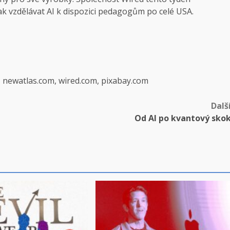
jak vzdělávat AI k dispozici pedagogům po celé USA.
, newatlas.com, wired.com, pixabay.com
Dalš
Od AI po kvantový sko