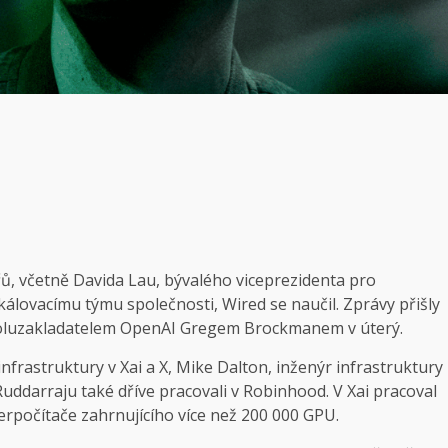
ů, včetně Davida Lau, bývalého viceprezidenta pro
 škálovacímu týmu společnosti, Wired se naučil. Zprávy přišly
spoluzakladatelem OpenAI Gregem Brockmanem v úterý.
nfrastruktury v Xai a X, Mike Dalton, inženýr infrastruktury
Ruddarraju také dříve pracovali v Robinhood. V Xai pracoval
rpočítače zahrnujícího více než 200 000 GPU.