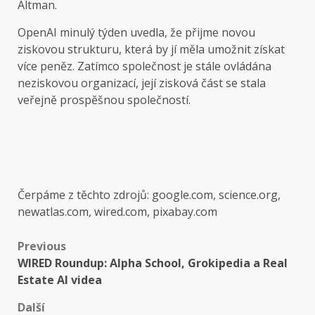
Altman.
OpenAI minulý týden uvedla, že přijme novou
ziskovou strukturu, která by jí měla umožnit získat
více peněz. Zatímco společnost je stále ovládána
neziskovou organizací, její zisková část se stala
veřejně prospěšnou společností.
Čerpáme z těchto zdrojů: google.com, science.org,
newatlas.com, wired.com, pixabay.com
Post
Previous
WIRED Roundup: Alpha School, Grokipedia a Real
navigation
Estate AI videa
Další