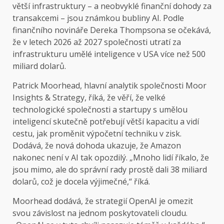
větší infrastruktury – a neobvyklé finanční dohody za
transakcemi – jsou známkou bubliny AI. Podle
finančního novináře Dereka Thompsona se očekává,
že v letech 2026 až 2027 společnosti utratí za
infrastrukturu umělé inteligence v USA více než 500
miliard dolarů.
Patrick Moorhead, hlavní analytik společnosti Moor
Insights & Strategy, říká, že věří, že velké
technologické společnosti a startupy s umělou
inteligencí skutečně potřebují větší kapacitu a vidí
cestu, jak proměnit výpočetní techniku ​​v zisk.
Dodává, že nová dohoda ukazuje, že Amazon
nakonec není v AI tak opozdilý. „Mnoho lidí říkalo, že
jsou mimo, ale do správní rady prostě dali 38 miliard
dolarů, což je docela výjimečné,“ říká.
Moorhead dodává, že strategií OpenAI je omezit
svou závislost na jednom poskytovateli cloudu.