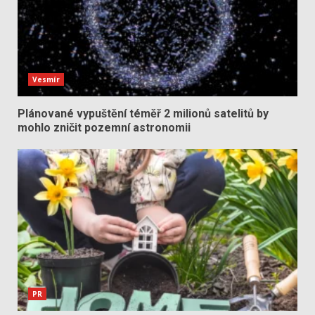
Vesmír
Plánované vypuštění téměř 2 milionů satelitů by
mohlo zničit pozemní astronomii
PR