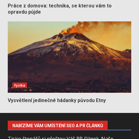
Práce z domova: technika, se kterou vám to
opravdu půjde
Fyzika
Vysvětlení jedinečné hádanky původu Etny
NABÍZÍME VÁM UMÍSTĚNÍ SEO A PR ČLÁNKŮ
Tisíce čtenářů si přečtou Váš PR článek. Naše