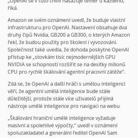
„OpenAI se v tuto chvíli nasazuje téměř u každého,“
říká.
Amazon ve svém oznámení uvedl, že buduje vlastní
infrastrukturu pro OpenAI. Nastavení obsahuje dva
druhy čipů Nvidia, GB200 a GB300, o kterých Amazon
řekl, že budou použity pro školení i vyvozování.
Společnost také uvedla, že dohoda poskytne OpenAI
přístup ke „stovkám tisíc nejmodernějších GPU
NVIDIA se schopností rozšířit se na desítky milionů
CPU pro rychlé škálování agentní pracovní zátěže“.
Zdá se, že OpenAI a další hráči s umělou inteligencí
věří, že agentní umělá inteligence bude stále
důležitější, protože stále více uživatelů přijímá
nástroje umělé inteligence pro navigaci na webu.
„Škálování hraniční umělé inteligence vyžaduje
masivní a spolehlivé výpočty,“ uvedl v oznámení
spoluzakladatel a generální ředitel OpenAI Sam