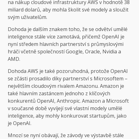
na nákup cloudové infrastruktury AWS v hodnotě 38
miliard dolarů, aby mohla školit své modely a sloužit
svým uživatelům.
Dohoda je dalším znakem toho, že se odvětví umělé
inteligence stále více zamotává, přičemž OpenAI je
nyní středem hlavních partnerství s průmyslovými
hráči včetně společností Google, Oracle, Nvidia a
AMD.
Dohoda AWS je také pozoruhodná, protože OpenAI
se zčásti prosadilo díky partnerství s Microsoftem –
největším cloudovým rivalem Amazonu. Amazon je
také hlavním zastáncem jednoho z klíčových
konkurentů OpenAI, Anthropic. Amazon a Microsoft
v současné době vyvíjejí své vlastní modely umělé
inteligence, aby mohly konkurovat startupům, jako
je OpenAI.
Mnozí se nyní obávají, že závody ve výstavbě stále