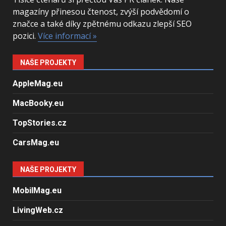
magazíny přinesou čtenost, zvýší podvědomí o
značce a také díky zpětnému odkazu zlepší SEO
pozici.
Více informací »
NAŠE PROJEKTY
AppleMag.eu
MacBooky.eu
TopStories.cz
CarsMag.eu
NAŠE PROJEKTY
MobilMag.eu
LivingWeb.cz