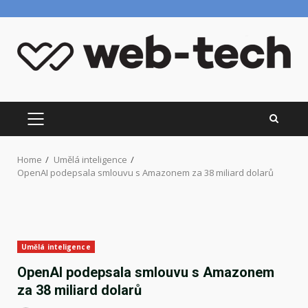
Skip
to
content
PRIMARY
MENU
Home
Umělá inteligence
OpenAI podepsala smlouvu s Amazonem za 38 miliard dolarů
Umělá inteligence
OpenAI podepsala smlouvu s Amazonem
za 38 miliard dolarů