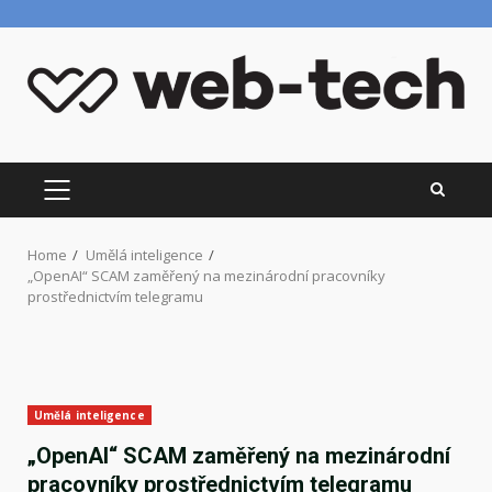
Skip
to
content
PRIMARY
MENU
Home
Umělá inteligence
„OpenAI“ SCAM zaměřený na mezinárodní pracovníky
prostřednictvím telegramu
Umělá inteligence
„OpenAI“ SCAM zaměřený na mezinárodní
pracovníky prostřednictvím telegramu