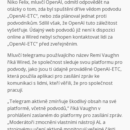
Niko Felix, mluvčí OpenAI, odmítl odpovědět na
otázky o tom, zda byl spuštění dříve vědom podvodu
„OpenAI-ETC“, nebo zda plánoval jednat proti
podvodníkům. Sdílil však, že OpenAI tuto záležitost
vyšetřuje. Údajný web podvodů již není k dispozici
online a Wired nebyl schopen kontaktovat lidi za
„OpenAI-ETC“ před zveřejněním.
Mluvčí telegramu používajícího název Remi Vaughn
říká Wired, že společnost sleduje svou platformu pro
podvody, jako jsou ti údajně prováděné OpenAI-ETC,
která použila aplikaci pro zasílání zpráv ke
komunikaci s lidmi, kteří věřili, že pro společnost
pracují.
„Telegram aktivně zmírňuje škodlivý obsah na své
platformě, včetně podvodů,“ říká Vaughn v
prohlášení zaslaném do platformy pro zasílání zpráv.
„Moderátoři zmocněni vlastními nástroji AL a
strojovému učení aktivně monitorují veřejné části