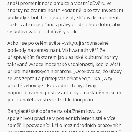
snaží proměnit naše ambice a vlastní důvěru ve
značky na zranitelnost.“ Podobně jako tzv. Investiční
podvody s butcheringu prasat, klíčová komponenta
často zahrnuje přímé zprávy po dlouhou dobu, aby
se kultivovala pocit důvěry s cíli.
Ačkoli se po celém světě vyskytují srovnatelné
podvody na zaměstnání, Vishwanath věří, že
přispívajícím faktorem jsou asijské kulturní normy
takzvané vysoce mocenské vzdálenosti, kde je větší
přijetí mezilidských hierarchií. „Očekává se, že úřady
se vás zeptají a přimějí vás dělat věci,“ říká. „A ty
prostě vyhovuje.“ Podvodníci to využívají
napodobováním postav autority a nakláněním se do
pocitu naléhavosti vlastní hledání práce.
Bangladéšské občané na obtížném lovu za
spolehlivou práci se v posledních letech stále více
zaměřili podvodníci. Lži o mezinárodních pracovních