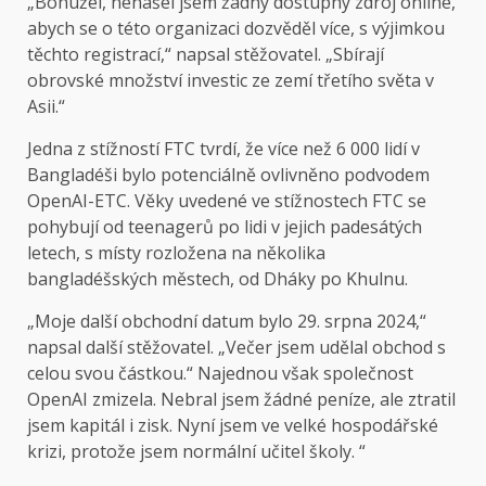
„Bohužel, nenašel jsem žádný dostupný zdroj online,
abych se o této organizaci dozvěděl více, s výjimkou
těchto registrací,“ napsal stěžovatel. „Sbírají
obrovské množství investic ze zemí třetího světa v
Asii.“
Jedna z stížností FTC tvrdí, že více než 6 000 lidí v
Bangladéši bylo potenciálně ovlivněno podvodem
OpenAI-ETC. Věky uvedené ve stížnostech FTC se
pohybují od teenagerů po lidi v jejich padesátých
letech, s místy rozložena na několika
bangladéšských městech, od Dháky po Khulnu.
„Moje další obchodní datum bylo 29. srpna 2024,“
napsal další stěžovatel. „Večer jsem udělal obchod s
celou svou částkou.“ Najednou však společnost
OpenAI zmizela. Nebral jsem žádné peníze, ale ztratil
jsem kapitál i zisk. Nyní jsem ve velké hospodářské
krizi, protože jsem normální učitel školy. “