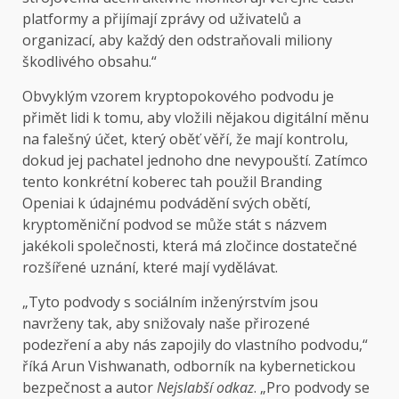
platformy a přijímají zprávy od uživatelů a
organizací, aby každý den odstraňovali miliony
škodlivého obsahu.“
Obvyklým vzorem kryptopokového podvodu je
přimět lidi k tomu, aby vložili nějakou digitální měnu
na falešný účet, který oběť věří, že mají kontrolu,
dokud jej pachatel jednoho dne nevypouští. Zatímco
tento konkrétní koberec tah použil Branding
Openiai k údajnému podvádění svých obětí,
kryptoměniční podvod se může stát s názvem
jakékoli společnosti, která má zločince dostatečné
rozšířené uznání, které mají vydělávat.
„Tyto podvody s sociálním inženýrstvím jsou
navrženy tak, aby snižovaly naše přirozené
podezření a aby nás zapojily do vlastního podvodu,“
říká Arun Vishwanath, odborník na kybernetickou
bezpečnost a autor
Nejslabší odkaz
. „Pro podvody se