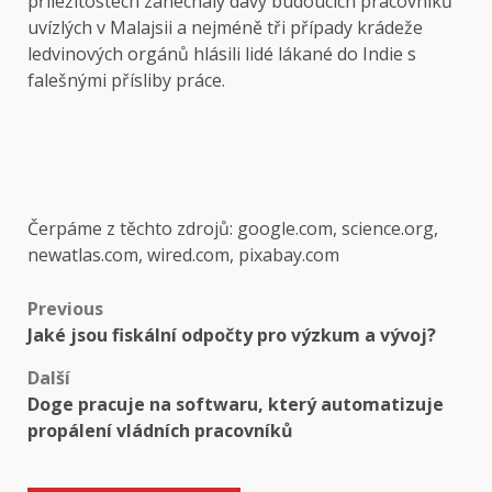
příležitostech zanechaly davy budoucích pracovníků
uvízlých v Malajsii a nejméně tři případy krádeže
ledvinových orgánů hlásili lidé lákané do Indie s
falešnými přísliby práce.
Čerpáme z těchto zdrojů: google.com, science.org,
newatlas.com, wired.com, pixabay.com
Post
Previous
Jaké jsou fiskální odpočty pro výzkum a vývoj?
navigation
Další
Doge pracuje na softwaru, který automatizuje
propálení vládních pracovníků