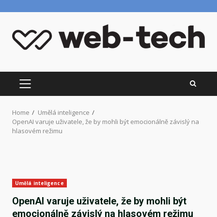
Skip
to
content
PRIMARY
MENU
Home
Umělá inteligence
OpenAI varuje uživatele, že by mohli být emocionálně závislý na
hlasovém režimu
Umělá inteligence
OpenAI varuje uživatele, že by mohli být
emocionálně závislý na hlasovém režimu