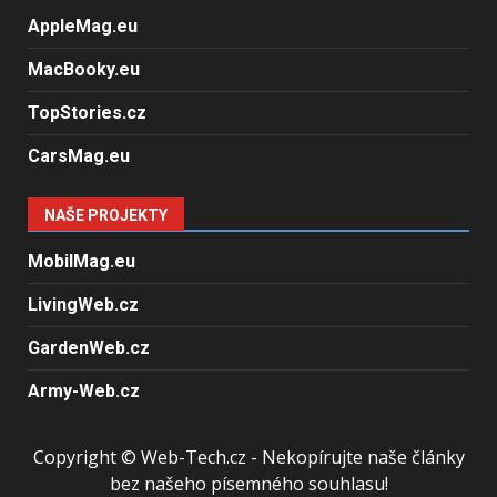
AppleMag.eu
MacBooky.eu
TopStories.cz
CarsMag.eu
NAŠE PROJEKTY
MobilMag.eu
LivingWeb.cz
GardenWeb.cz
Army-Web.cz
Copyright © Web-Tech.cz - Nekopírujte naše články
bez našeho písemného souhlasu!