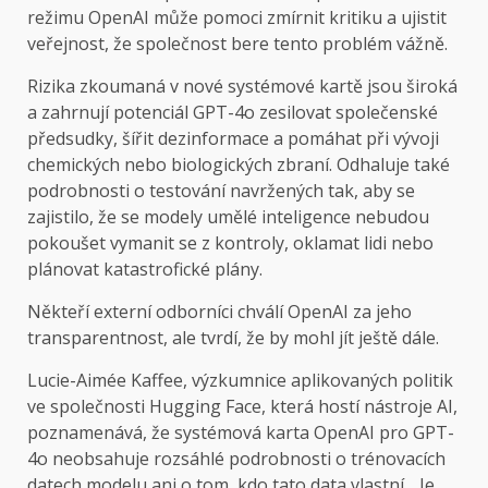
režimu OpenAI může pomoci zmírnit kritiku a ujistit
veřejnost, že společnost bere tento problém vážně.
Rizika zkoumaná v nové systémové kartě jsou široká
a zahrnují potenciál GPT-4o zesilovat společenské
předsudky, šířit dezinformace a pomáhat při vývoji
chemických nebo biologických zbraní. Odhaluje také
podrobnosti o testování navržených tak, aby se
zajistilo, že se modely umělé inteligence nebudou
pokoušet vymanit se z kontroly, oklamat lidi nebo
plánovat katastrofické plány.
Někteří externí odborníci chválí OpenAI za jeho
transparentnost, ale tvrdí, že by mohl jít ještě dále.
Lucie-Aimée Kaffee, výzkumnice aplikovaných politik
ve společnosti Hugging Face, která hostí nástroje AI,
poznamenává, že systémová karta OpenAI pro GPT-
4o neobsahuje rozsáhlé podrobnosti o trénovacích
datech modelu ani o tom, kdo tato data vlastní. „Je