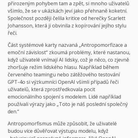
přirozeným pohybem tam a zpět, si mnoho uživatelů
všimlo, že se v ukázkách jeví jako přehnaně koketní.
Společnost později čelila kritice od herečky Scarlett
Johansson, která ji obvinila z kopírování jejího stylu
řeči.
Část systémové karty nazvaná „Antropomorfizace a
emoční závislost“ zkoumá problémy, které nastanou,
když uživatelé vnímají AI lidsky, což je něco, co zjevně
zhoršuje režim lidského hlasu. Například během
červeného teamingu nebo zátěžového testování
GPT-4o si výzkumníci OpenAI všimli případů řeči
uživatelů, která zprostředkovala pocit
emocionálního spojení s modelem. Lidé například
používali výrazy jako „Toto je náš poslední společný
den.“
Antropomorfismus může způsobit, že uživatelé
budou více důvěřovat výstupu modelu, když