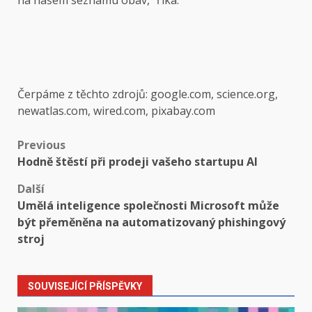
na našem seznamu obav,“ říká.
Čerpáme z těchto zdrojů: google.com, science.org,
newatlas.com, wired.com, pixabay.com
Post
Previous
Hodně štěstí při prodeji vašeho startupu AI
navigation
Další
Umělá inteligence společnosti Microsoft může
být přeměněna na automatizovaný phishingový
stroj
SOUVISEJÍCÍ PŘÍSPĚVKY