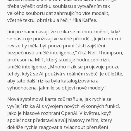
třeba vyřešit otázku souhlasu s vytvářením tak
velkého souboru dat zahrnujícího více modalit,
včetně textu, obrázku a řeči,“ říká Kaffee.
Jiní poznamenávají, že rizika se mohou změnit, když
se nástroje používají ve volné přírodě. „Jejich interní
revize by měla být pouze první částí zajištění
bezpečnosti umělé inteligence,“ říká Neil Thompson,
profesor na MIT, který studuje hodnocení rizik
umělé inteligence. „Mnoho rizik se projevuje pouze
tehdy, když se AI používá v reálném světě. Je důležité,
aby tato další rizika byla katalogizována a
vyhodnocena, jakmile se objeví nové modely.“
Nová systémová karta zdůrazňuje, jak rychle se
vyvíjejí rizika AI s vývojem nových výkonných funkcí,
jako je hlasové rozhraní OpenAI. V květnu, když
společnost představila svůj hlasový režim, který
dokáže rychle reagovat a zvládnout přerušení