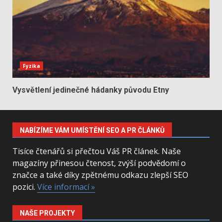
Fyzika
Vysvětlení jedinečné hádanky původu Etny
NABÍZÍME VÁM UMÍSTĚNÍ SEO A PR ČLÁNKŮ
Tisíce čtenářů si přečtou Váš PR článek. Naše
magazíny přinesou čtenost, zvýší podvědomí o
značce a také díky zpětnému odkazu zlepší SEO
pozici.
Více informací »
NAŠE PROJEKTY