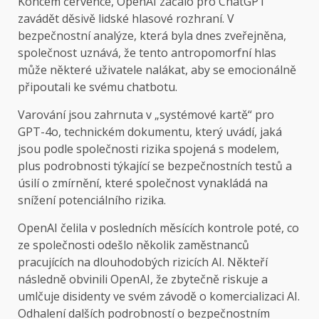
Koncem července,
OpenAI začalo pro ChatGPT
zavádět děsivě lidské hlasové rozhraní. V
bezpečnostní analýze, která byla dnes zveřejněna,
společnost uznává, že tento antropomorfní hlas
může některé uživatele nalákat, aby se emocionálně
připoutali ke svému chatbotu.
Varování jsou zahrnuta v „systémové kartě“ pro
GPT-4o, technickém dokumentu, který uvádí, jaká
jsou podle společnosti rizika spojená s modelem,
plus podrobnosti týkající se bezpečnostních testů a
úsilí o zmírnění, které společnost vynakládá na
snížení potenciálního rizika.
OpenAI čelila v posledních měsících kontrole poté, co
ze společnosti odešlo několik zaměstnanců
pracujících na dlouhodobých rizicích AI. Někteří
následně obvinili OpenAI, že zbytečně riskuje a
umlčuje disidenty ve svém závodě o komercializaci AI.
Odhalení dalších podrobností o bezpečnostním