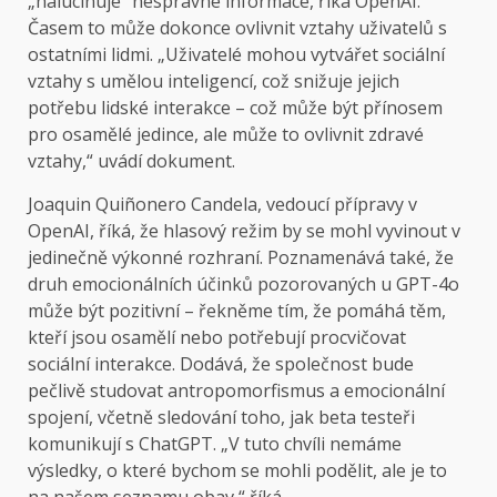
„halucinuje“ nesprávné informace, říká OpenAI.
Časem to může dokonce ovlivnit vztahy uživatelů s
ostatními lidmi. „Uživatelé mohou vytvářet sociální
vztahy s umělou inteligencí, což snižuje jejich
potřebu lidské interakce – což může být přínosem
pro osamělé jedince, ale může to ovlivnit zdravé
vztahy,“ uvádí dokument.
Joaquin Quiñonero Candela, vedoucí přípravy v
OpenAI, říká, že hlasový režim by se mohl vyvinout v
jedinečně výkonné rozhraní. Poznamenává také, že
druh emocionálních účinků pozorovaných u GPT-4o
může být pozitivní – řekněme tím, že pomáhá těm,
kteří jsou osamělí nebo potřebují procvičovat
sociální interakce. Dodává, že společnost bude
pečlivě studovat antropomorfismus a emocionální
spojení, včetně sledování toho, jak beta testeři
komunikují s ChatGPT. „V tuto chvíli nemáme
výsledky, o které bychom se mohli podělit, ale je to