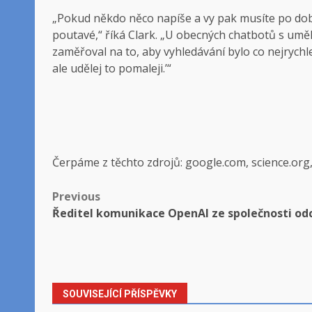
„Pokud někdo něco napíše a vy pak musíte po dobu
poutavé,“ říká Clark. „U obecných chatbotů s uměl
zaměřoval na to, aby vyhledávání bylo co nejrychle
ale udělej to pomaleji.’“
Čerpáme z těchto zdrojů: google.com, science.org
Post
Previous
Ředitel komunikace OpenAI ze společnosti od
navigation
SOUVISEJÍCÍ PŘÍSPĚVKY