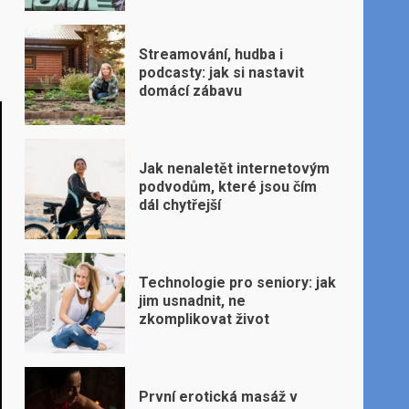
Streamování, hudba i
podcasty: jak si nastavit
domácí zábavu
Jak nenaletět internetovým
podvodům, které jsou čím
dál chytřejší
Technologie pro seniory: jak
jim usnadnit, ne
zkomplikovat život
První erotická masáž v