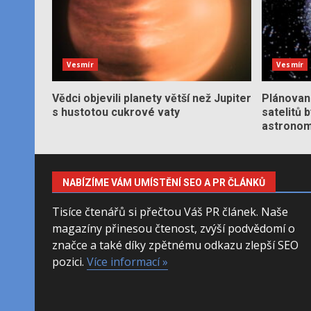
Vesmír
Vesmír
Vědci objevili planety větší než Jupiter
Plánované
s hustotou cukrové vaty
satelitů 
astronom
NABÍZÍME VÁM UMÍSTĚNÍ SEO A PR ČLÁNKŮ
Tisíce čtenářů si přečtou Váš PR článek. Naše
magazíny přinesou čtenost, zvýší podvědomí o
značce a také díky zpětnému odkazu zlepší SEO
pozici.
Více informací »