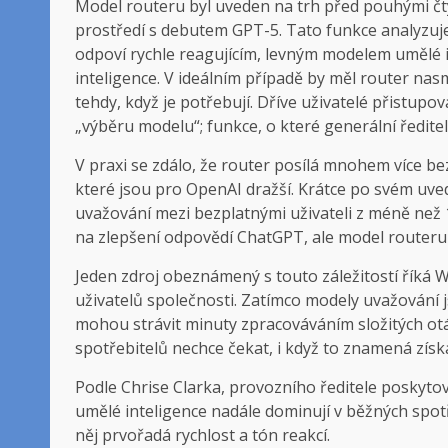
Model routeru byl uveden na trh před pouhými čty
prostředí s debutem GPT-5. Tato funkce analyzuj
odpoví rychle reagujícím, levným modelem umělé
inteligence. V ideálním případě by měl router nas
tehdy, když je potřebují. Dříve uživatelé přistup
„výběru modelu“; funkce, o které generální ředitel
V praxi se zdálo, že router posílá mnohem více b
které jsou pro OpenAI dražší. Krátce po svém uved
uvažování mezi bezplatnými uživateli z méně než 
na zlepšení odpovědí ChatGPT, ale model routeru n
Jeden zdroj obeznámený s touto záležitostí říká W
uživatelů společnosti. Zatímco modely uvažování 
mohou strávit minuty zpracováváním složitých otá
spotřebitelů nechce čekat, i když to znamená získ
Podle Chrise Clarka, provozního ředitele poskytov
umělé inteligence nadále dominují v běžných spot
něj prvořadá rychlost a tón reakcí.