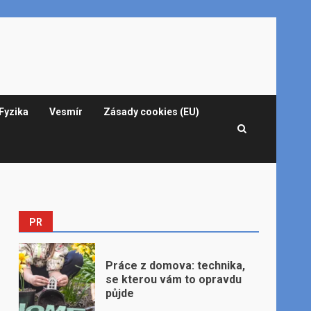
Fyzika
Vesmír
Zásady cookies (EU)
PR
Práce z domova: technika,
se kterou vám to opravdu
půjde