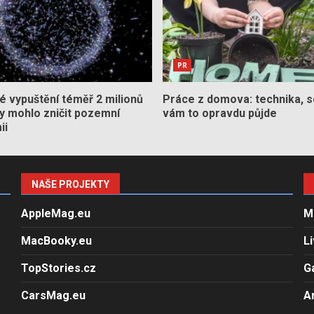
PR
 vypuštění téměř 2 milionů
Práce z domova: technika, s
by mohlo zničit pozemní
vám to opravdu půjde
ii
NAŠE PROJEKTY
AppleMag.eu
M
MacBooky.eu
L
TopStories.cz
G
CarsMag.eu
A