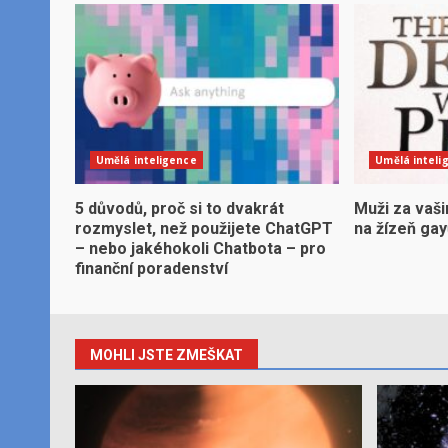
Umělá inteligence
Umělá inteli
5 důvodů, proč si to dvakrát
Muži za vaši
rozmyslet, než použijete ChatGPT
na žízeň ga
– nebo jakéhokoli Chatbota – pro
finanční poradenství
MOHLI JSTE ZMEŠKAT