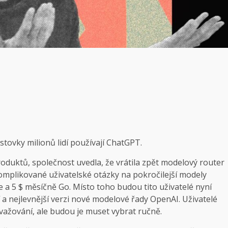
stovky milionů lidí používají ChatGPT.
oduktů, společnost uvedla, že vrátila zpět modelový router
omplikované uživatelské otázky na pokročilejší modely
e a 5 $ měsíčně Go. Místo toho budou tito uživatelé nyní
í a nejlevnější verzi nové modelové řady OpenAI. Uživatelé
ažování, ale budou je muset vybrat ručně.