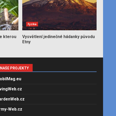
Fyzika
e kterou
Vysvětlení jedinečné hádanky původu
Etny
NAŠE PROJEKTY
obilMag.eu
ivingWeb.cz
ardenWeb.cz
rmy-Web.cz