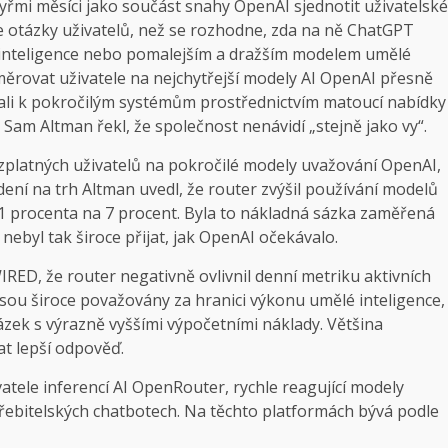
řmi měsíci jako součást snahy OpenAI sjednotit uživatelské
e otázky uživatelů, než se rozhodne, zda na ně ChatGPT
 inteligence nebo pomalejším a dražším modelem umělé
měrovat uživatele na nejchytřejší modely AI OpenAI přesně
ovali k pokročilým systémům prostřednictvím matoucí nabídky
 Sam Altman řekl, že společnost nenávidí „stejně jako vy“.
ezplatných uživatelů na pokročilé modely uvažování OpenAI,
ení na trh Altman uvedl, že router zvýšil používání modelů
1 procenta na 7 procent. Byla to nákladná sázka zaměřená
ebyl tak široce přijat, jak OpenAI očekávalo.
IRED, že router negativně ovlivnil denní metriku aktivních
jsou široce považovány za hranici výkonu umělé inteligence,
zek s výrazně vyššími výpočetními náklady. Většina
at lepší odpověď.
atele inferencí AI OpenRouter, rychle reagující modely
řebitelských chatbotech. Na těchto platformách bývá podle