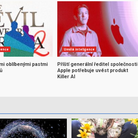
gence
Umělá inteligence
mi oblíbenými pastmi
Příští generální ředitel společnosti
yů
Apple potřebuje uvést produkt
Killer AI