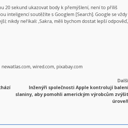
 20 sekund ukazovat body k přemýšlení, není to příliš
ou inteligencí soutěžíte s Googlem [Search]. Google se vždy
jší; nikdy neříkali: ‚Sakra, měli bychom dostat lepší odpověď,
, newatlas.com, wired.com, pixabay.com
Dalš
chází
Inženýři společnosti Apple kontrolují balen
slaniny, aby pomohli americkým výrobcům zvýši
úrove