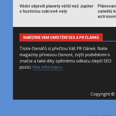
Vědci objevili planety větší než Jupiter
Plánované
s hustotou cukrové vaty
satelitů 
astronom
NABÍZÍME VÁM UMÍSTĚNÍ SEO A PR ČLÁNKŮ
Tisíce čtenářů si přečtou Váš PR článek. Naše
magazíny přinesou čtenost, zvýší podvědomí o
značce a také díky zpětnému odkazu zlepší SEO
pozici.
Více informací »
Copyright © 