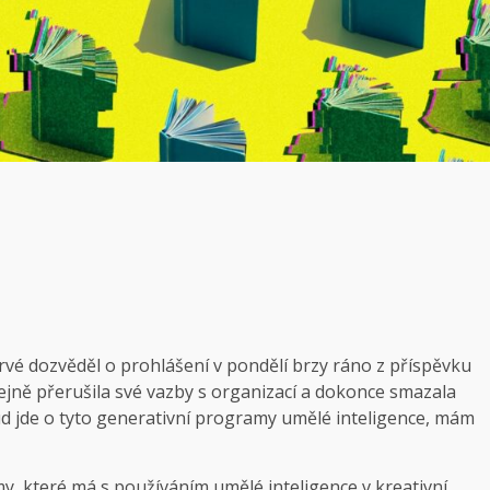
vé dozvěděl o prohlášení v pondělí brzy ráno z příspěvku
ejně přerušila své vazby s organizací a dokonce smazala
kud jde o tyto generativní programy umělé inteligence, mám
, které má s používáním umělé inteligence v kreativní