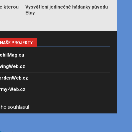
e kterou
Vysvětlení jedinečné hádanky původu
Etny
NAŠE PROJEKTY
obilMag.eu
ivingWeb.cz
ardenWeb.cz
rmy-Web.cz
ého souhlasu!