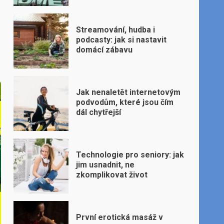
Streamování, hudba i
podcasty: jak si nastavit
domácí zábavu
Jak nenaletět internetovým
podvodům, které jsou čím
dál chytřejší
Technologie pro seniory: jak
jim usnadnit, ne
zkomplikovat život
První erotická masáž v