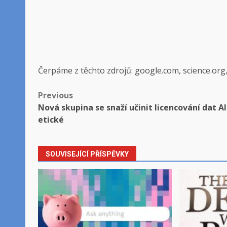
Čerpáme z těchto zdrojů: google.com, science.org
Post
Previous
Nová skupina se snaží učinit licencování dat AI
navigation
etické
SOUVISEJÍCÍ PŘÍSPĚVKY