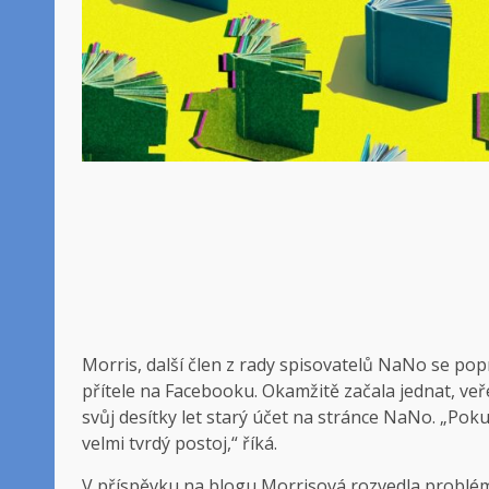
Morris, další člen
z rady spisovatelů NaNo se popr
přítele na Facebooku. Okamžitě začala jednat, veř
svůj desítky let starý účet na stránce NaNo. „Po
velmi tvrdý postoj,“ říká.
V příspěvku na blogu Morrisová rozvedla problémy