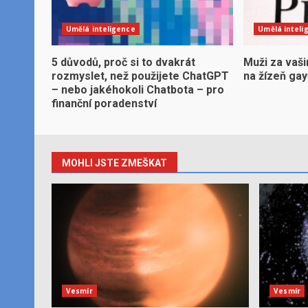
Umělá inteligence
Umělá inteli
5 důvodů, proč si to dvakrát
Muži za vaši
rozmyslet, než použijete ChatGPT
na žízeň ga
– nebo jakéhokoli Chatbota – pro
finanční poradenství
MOHLI JSTE ZMEŠKAT
Vesmír
Vesmír