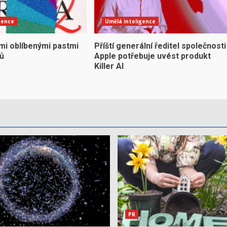
gence
Umělá inteligence
mi oblíbenými pastmi
Příští generální ředitel společnosti
yů
Apple potřebuje uvést produkt
Killer AI
PR