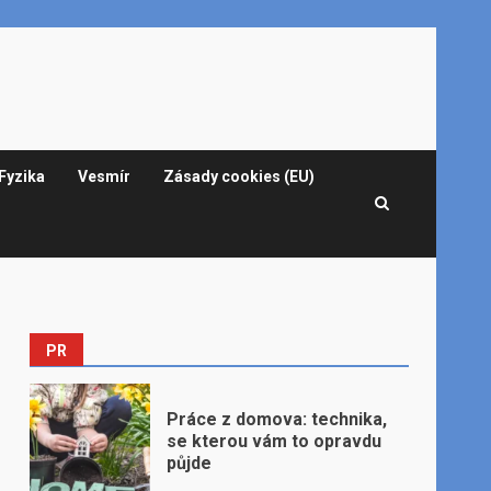
Fyzika
Vesmír
Zásady cookies (EU)
PR
Práce z domova: technika,
se kterou vám to opravdu
půjde