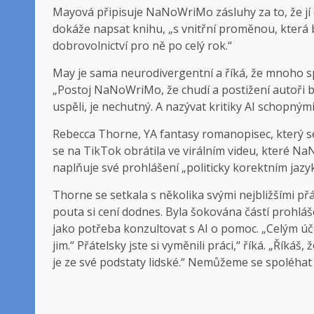
Mayová připisuje NaNoWriMo zásluhy za to, že jí 
dokáže napsat knihu, „s vnitřní proměnou, která b
dobrovolnictví pro ně po celý rok.“
May je sama neurodivergentní a říká, že mnoho sp
„Postoj NaNoWriMo, že chudí a postižení autoři b
uspěli, je nechutný. A nazývat kritiky AI schopnými 
Rebecca Thorne, YA fantasy romanopisec, který s
se na TikTok obrátila ve virálním videu, které Na
naplňuje své prohlášení „politicky korektním jaz
Thorne se setkala s několika svými nejbližšími př
pouta si cení dodnes. Byla šokována částí prohl
jako potřeba konzultovat s AI o pomoc. „Celým účel
jim.“ Přátelsky jste si vyměnili práci,“ říká. „Říká
je ze své podstaty lidské.“ Nemůžeme se spoléhat n