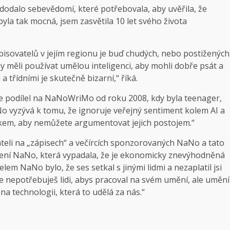
dodalo sebevědomí, které potřebovala, aby uvěřila, že
yla tak mocná, jsem zasvětila 10 let svého života
isovatelů v jejím regionu je buď chudých, nebo postižených
y měli používat umělou inteligenci, aby mohli dobře psát a
a třídními je skutečně bizarní,“ říká.
e podílel na NaNoWriMo od roku 2008, kdy byla teenager,
No vyzývá k tomu, že ignoruje veřejný sentiment kolem AI a
ykem, aby nemůžete argumentovat jejich postojem.“
áteli na „zápisech“ a večírcích sponzorovaných NaNo a tato
ášení NaNo, která vypadala, že je ekonomicky znevýhodněná
em NaNo bylo, že ses setkal s jinými lidmi a nezaplatil jsi
š, že nepotřebuješ lidi, abys pracoval na svém umění, ale umění
a technologii, která to udělá za nás.“