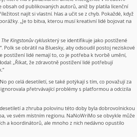
e obsah od publikovaných autorů, aniž by platila licenční
žitost najít si vlastní. hlas a učit se z chyb. Pokaždé, když
 porážky. „Je to bitva, kterou musí kreativní lidé bojovat na
a
The
Kingstonův cyklus
který se identifikuje jako postižené
“. Polk se obrátil na Bluesky, aby odsoudil postoj neziskové
 postižení lidé nemají to, co je potřeba k tvorbě umění,
dodal: „Říkat, že zdravotně postižení lidé potřebují
.“
o po celá desetiletí, se také potýkají s tím, co považují za
 ignorovala přetrvávající problémy s platformou a odcizila
esetiletí a zhruba polovinu této doby byla dobrovolnickou
oba, ve svém místním regionu. NaNoWriMo se obvykle může
ích a koordinátorů, ale mnoho z nich nedávno opustilo