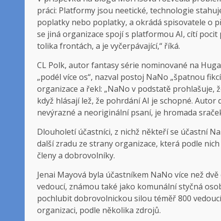
práci: Platformy jsou neetické, technologie stahuj
poplatky nebo poplatky, a okrádá spisovatele o příle
se jiná organizace spojí s platformou AI, cítí pocit
tolika frontách, a je vyčerpávající,“ říká.
CL Polk, autor fantasy série nominované na Hug
„podél více os“, nazval postoj NaNo „špatnou fikcí
organizace a řekl: „NaNo v podstatě prohlašuje, že
když hlásají lež, že pohrdání AI je schopné. Autor 
nevýrazné a neoriginální psaní, je hromada sraček
Dlouholetí účastníci, z nichž někteří se účastní NaN
další zradu ze strany organizace, která podle nich
členy a dobrovolníky.
Jenai Mayová byla účastníkem NaNo více než dvě d
vedoucí, známou také jako komunální styčná os
pochlubit dobrovolnickou silou téměř 800 vedouc
organizaci, podle několika zdrojů.