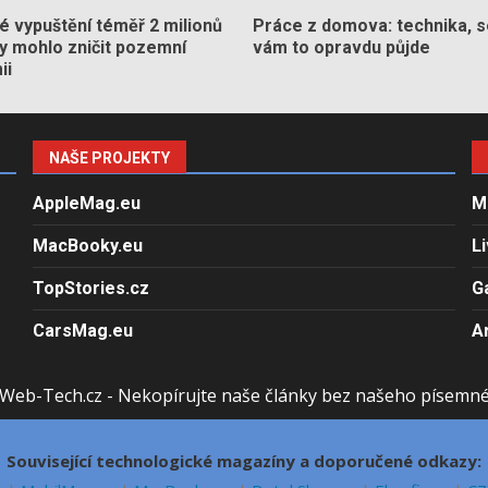
 vypuštění téměř 2 milionů
Práce z domova: technika, s
by mohlo zničit pozemní
vám to opravdu půjde
ii
NAŠE PROJEKTY
AppleMag.eu
M
MacBooky.eu
L
TopStories.cz
G
CarsMag.eu
A
Web-Tech.cz - Nekopírujte naše články bez našeho písemn
Související technologické magazíny a doporučené odkazy: